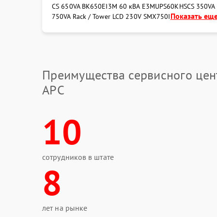
CS 650VA BK650EI
3M 60 кВА E3MUPS60KHS
CS 350VA
Показать еще 
750VA Rack / Tower LCD 230V SMX750I
Преимущества сервисного цен
APC
10
сотрудников в штате
8
лет на рынке