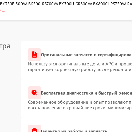
 BK350EI
500VA BK500-RS
700VA BX700U-GR
800VA BX800CI-RS
750VA Ra
...
тра
Оригинальные запчасти и сертифицирова
Используются оригинальные детали APC и прош
гарантирует корректную работу после ремонта и
Бесплатная диагностика и быстрый ремо
Современное оборудование и опыт позволяют пр
восстановление в кратчайшие сроки, минимизиру
Гарантия на работы и запчасти