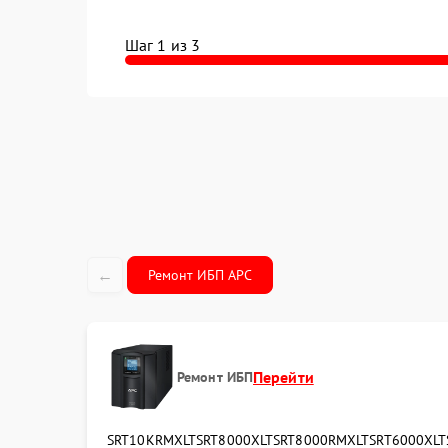
Шаг 1 из 3
←
Ремонт ИБП APC
Перейти
Ремонт ИБП
SRT10KRMXLT
SRT8000XLT
SRT8000RMXLT
SRT6000XLT