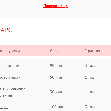
Показать еще
и
APC
ние услуги
Срок
Гарантия
ока питания
90 мин
3 года
ловой части
50 мин
1 год
аты управления
30 мин
1 год
вление)
лера
100 мин
3 года