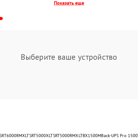
Показать еще
Выберите ваше устройство
SRT6000RMXLT
SRT5000XLT
SRT5000RMXLT
BX1500M
Back-UPS Pro 150