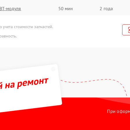
BT-модуля
50 мин
2 года
 учета стоимости запчастей.
равность.
й на ремонт
При оформл