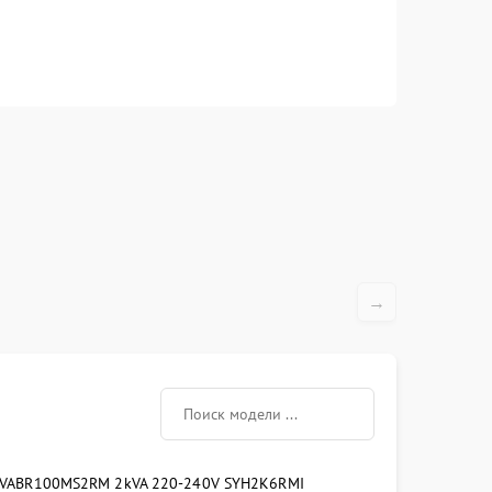
→
0VA
BR100MS2
RM 2kVA 220-240V SYH2K6RMI