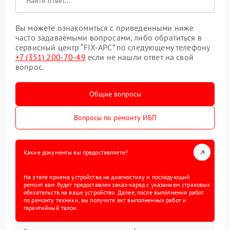
Вы можете ознакомиться с приведенными ниже
часто задаваемыми вопросами, либо обратиться в
сервисный центр “FIX-APC” по следующему телефону
+7 (351) 200-70-49
если не нашли ответ на свой
вопрос.
Общие вопросы
Вопросы по ремонту ИБП
Какие документы вы предоставляете?
На этапе приема устройства на диагностику и последующий
ремонт вам будет предоставлен заказ-наряд с указанием страховых
обязательств на ваше устройство. Далее, после выполнения работ
по ремонту техники, вы получите акт выполненных работ и
гарантийный талон.