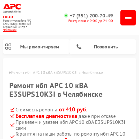
+7 (351) 200-70-49
FIX-APC
Ежедневно с 9:00 до 21:00
Ремонт устройств APC
Специализированный
cервисный центр г.
Челябинск
Мы ремонтируем
Позвонить
инске
Ремонт ибп APC 10 кВА E3SUPS10K3I в Челябинске
Ремонт ибп APC 10 кВА
E3SUPS10K3I в Челябинске
от 410 руб.
Стоимость ремонта
Бесплатная диагностика
даже при отказе
Привезем и увезем ибп APC 10 кВА E3SUPS10K3I
сами
Гарантия на наши работы по ремонту ибп APC 10