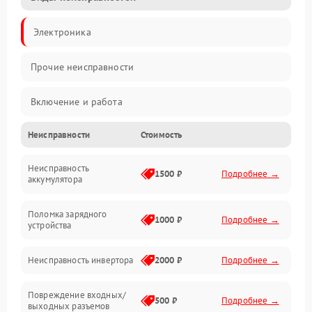
Электроника
Прочие неисправности
Включение и работа
Неисправности
Стоимость
Работа с нагрузкой
Неисправность
Звук и индикация
1500 ₽
Подробнее →
аккумулятора
Питание и режимы
Поломка зарядного
1000 ₽
Подробнее →
устройства
Интерфейсы и связь
Неисправность инвертора
2000 ₽
Подробнее →
Температура и эксплуатация
Повреждение входных/
500 ₽
Подробнее →
выходных разъемов
Механические повреждения