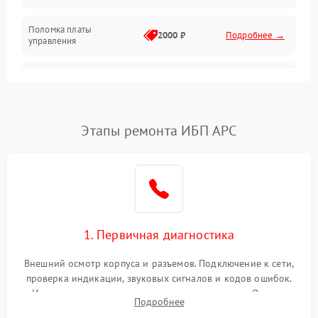
Поломка платы
Механика
2000 ₽
Подробнее →
управления
Неисправность
3000 ₽
Подробнее →
трансформатора
Повреждение
Этапы ремонта ИБП APC
500 ₽
Подробнее →
конденсаторов
Поломка предохранителя
100 ₽
Подробнее →
Неисправность системы
1000 ₽
Подробнее →
охлаждения
1. Первичная диагностика
Неисправность
500 ₽
Подробнее →
Внешний осмотр корпуса и разъемов. Подключение к сети,
индикаторов
проверка индикации, звуковых сигналов и кодов ошибок.
Измерение входного и выходного напряжения. Оценка
Поломка фильтров
Подробнее
1000 ₽
Подробнее →
реакции ИБП на отключение основного питания без
(EMI/EMC)