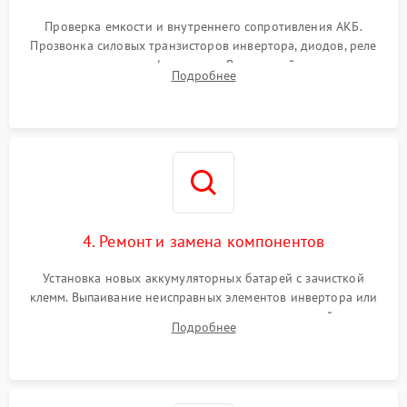
Поломка системы защиты
1000 ₽
Подробнее →
от перегрузок
Проверка емкости и внутреннего сопротивления АКБ.
Прозвонка силовых транзисторов инвертора, диодов, реле
Неисправность системы
переключения и трансформатора. Визуальный поиск вздутых
Подробнее
защиты от короткого
1500 ₽
Подробнее →
конденсаторов и прогаров на печатной плате.
замыкания
Повреждение системы
1000 ₽
Подробнее →
защиты от перегрева
Неисправность системы
защиты от
1500 ₽
Подробнее →
перенапряжения
4. Ремонт и замена компонентов
Установка новых аккумуляторных батарей с зачисткой
клемм. Выпаивание неисправных элементов инвертора или
цепи зарядки и монтаж новых радиодеталей.
Подробнее
Восстановление поврежденных токоведущих дорожек и
замена реле.