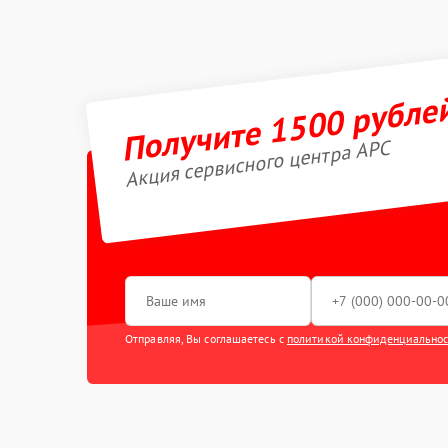
Получите 1500 рубле
Акция сервисного центра APC
Отправляя, Вы соглашаетесь с
политикой конфиденциально