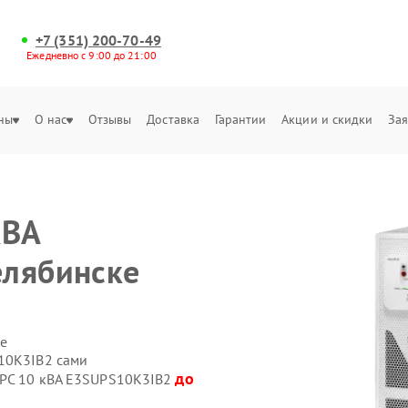
+7 (351) 200-70-49
Ежедневно с 9:00 до 21:00
ны
О нас
Отзывы
Доставка
Гарантии
Акции и скидки
Зая
кВА
елябинске
е
10K3IB2 сами
до
APC 10 кВА E3SUPS10K3IB2