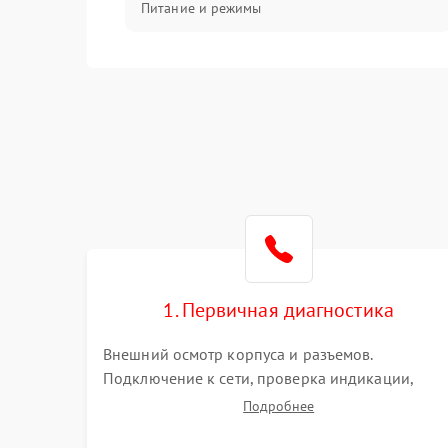
Питание и режимы
Интерфейсы и связь
Температура и эксплуатация
Механические повреждения
Механика
1. Первичная диагностика
Внешний осмотр корпуса и разъемов.
Подключение к сети, проверка индикации,
звуковых сигналов и кодов ошибок. Измерение
Подробнее
входного и выходного напряжения. Оценка