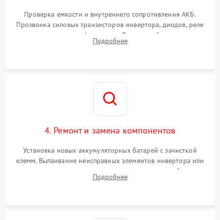
Поломка системы защиты
1000 ₽
Подробнее →
от перегрузок
Проверка емкости и внутреннего сопротивления АКБ.
Прозвонка силовых транзисторов инвертора, диодов, реле
Неисправность системы
переключения и трансформатора. Визуальный поиск вздутых
Подробнее
защиты от короткого
1500 ₽
Подробнее →
конденсаторов и прогаров на печатной плате.
замыкания
Повреждение системы
1000 ₽
Подробнее →
защиты от перегрева
Неисправность системы
защиты от
1500 ₽
Подробнее →
перенапряжения
4. Ремонт и замена компонентов
Установка новых аккумуляторных батарей с зачисткой
клемм. Выпаивание неисправных элементов инвертора или
цепи зарядки и монтаж новых радиодеталей.
Подробнее
Восстановление поврежденных токоведущих дорожек и
замена реле.