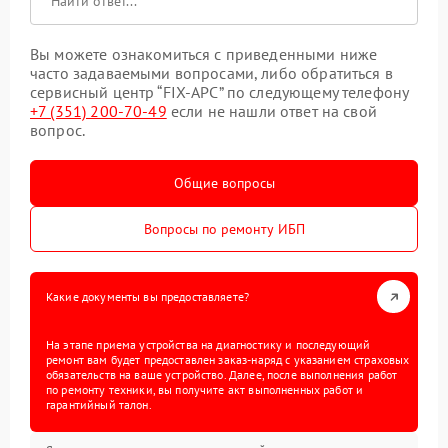
Вы можете ознакомиться с приведенными ниже
часто задаваемыми вопросами, либо обратиться в
сервисный центр “FIX-APC” по следующему телефону
+7 (351) 200-70-49
если не нашли ответ на свой
вопрос.
Общие вопросы
Вопросы по ремонту ИБП
Какие документы вы предоставляете?
На этапе приема устройства на диагностику и последующий
ремонт вам будет предоставлен заказ-наряд с указанием страховых
обязательств на ваше устройство. Далее, после выполнения работ
по ремонту техники, вы получите акт выполненных работ и
гарантийный талон.