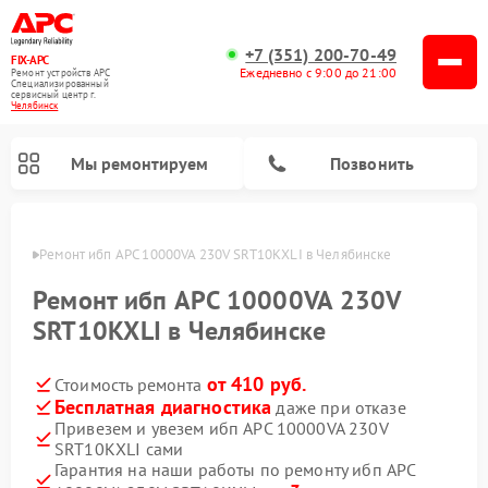
+7 (351) 200-70-49
FIX-APC
Ежедневно с 9:00 до 21:00
Ремонт устройств APC
Специализированный
cервисный центр г.
Челябинск
Мы ремонтируем
Позвонить
инске
Ремонт ибп APC 10000VA 230V SRT10KXLI в Челябинске
Ремонт ибп APC 10000VA 230V
SRT10KXLI в Челябинске
от 410 руб.
Стоимость ремонта
Бесплатная диагностика
даже при отказе
Привезем и увезем ибп APC 10000VA 230V
SRT10KXLI сами
Гарантия на наши работы по ремонту ибп APC