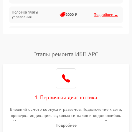
Поломка платы
Механика
2000 ₽
Подробнее →
управления
Неисправность
3000 ₽
Подробнее →
трансформатора
Повреждение
Этапы ремонта ИБП APC
500 ₽
Подробнее →
конденсаторов
Поломка предохранителя
100 ₽
Подробнее →
Неисправность системы
1000 ₽
Подробнее →
охлаждения
1. Первичная диагностика
Неисправность
500 ₽
Подробнее →
Внешний осмотр корпуса и разъемов. Подключение к сети,
индикаторов
проверка индикации, звуковых сигналов и кодов ошибок.
Измерение входного и выходного напряжения. Оценка
Поломка фильтров
Подробнее
1000 ₽
Подробнее →
реакции ИБП на отключение основного питания без
(EMI/EMC)