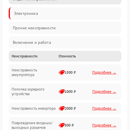
Электроника
Прочие неисправности
Включение и работа
Неисправности
Стоимость
Работа с нагрузкой
Неисправность
Звук и индикация
1500 ₽
Подробнее →
аккумулятора
Питание и режимы
Поломка зарядного
1000 ₽
Подробнее →
устройства
Интерфейсы и связь
Неисправность инвертора
2000 ₽
Подробнее →
Температура и эксплуатация
Повреждение входных/
500 ₽
Подробнее →
выходных разъемов
Механические повреждения