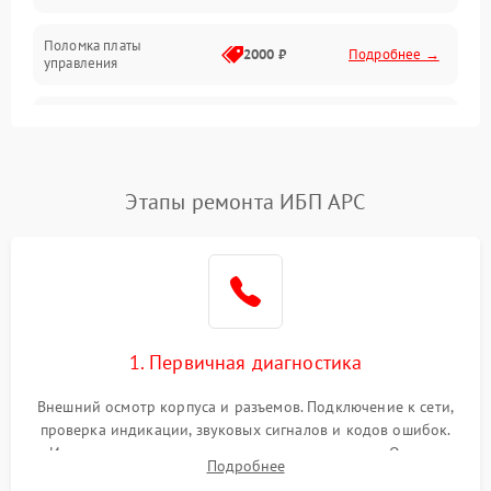
Поломка платы
Механика
2000 ₽
Подробнее →
управления
Неисправность
3000 ₽
Подробнее →
трансформатора
Повреждение
Этапы ремонта ИБП APC
500 ₽
Подробнее →
конденсаторов
Поломка предохранителя
100 ₽
Подробнее →
Неисправность системы
1000 ₽
Подробнее →
охлаждения
1. Первичная диагностика
Неисправность
500 ₽
Подробнее →
Внешний осмотр корпуса и разъемов. Подключение к сети,
индикаторов
проверка индикации, звуковых сигналов и кодов ошибок.
Измерение входного и выходного напряжения. Оценка
Поломка фильтров
Подробнее
1000 ₽
Подробнее →
реакции ИБП на отключение основного питания без
(EMI/EMC)