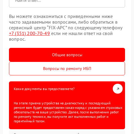
Вы можете ознакомиться с приведенными ниже
часто задаваемыми вопросами, либо обратиться в
сервисный центр “FIX-APC” по следующему телефону
+7 (351) 200-70-49
если не нашли ответ на свой
вопрос.
Общие вопросы
Вопросы по ремонту ИБП
Какие документы вы предоставляете?
На этапе приема устройства на диагностику и последующий
ремонт вам будет предоставлен заказ-наряд с указанием страховых
обязательств на ваше устройство. Далее, после выполнения работ
по ремонту техники, вы получите акт выполненных работ и
гарантийный талон.