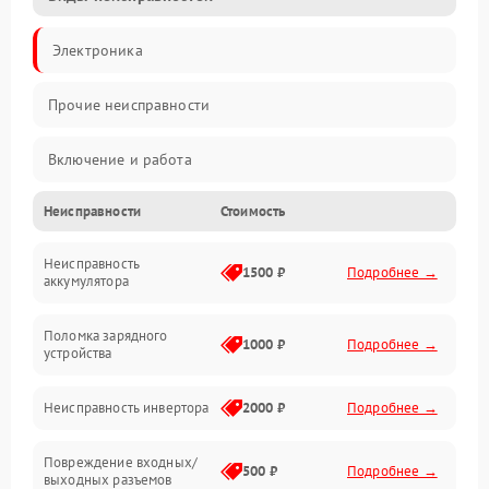
Электроника
Прочие неисправности
Включение и работа
Неисправности
Стоимость
Работа с нагрузкой
Неисправность
Звук и индикация
1500 ₽
Подробнее →
аккумулятора
Питание и режимы
Поломка зарядного
1000 ₽
Подробнее →
устройства
Интерфейсы и связь
Неисправность инвертора
2000 ₽
Подробнее →
Температура и эксплуатация
Повреждение входных/
500 ₽
Подробнее →
выходных разъемов
Механические повреждения