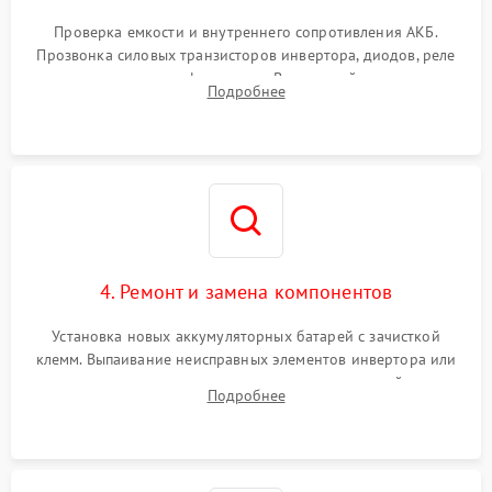
Поломка системы защиты
1000 ₽
Подробнее →
от перегрузок
Проверка емкости и внутреннего сопротивления АКБ.
Прозвонка силовых транзисторов инвертора, диодов, реле
Неисправность системы
переключения и трансформатора. Визуальный поиск вздутых
Подробнее
защиты от короткого
1500 ₽
Подробнее →
конденсаторов и прогаров на печатной плате.
замыкания
Повреждение системы
1000 ₽
Подробнее →
защиты от перегрева
Неисправность системы
защиты от
1500 ₽
Подробнее →
перенапряжения
4. Ремонт и замена компонентов
Установка новых аккумуляторных батарей с зачисткой
клемм. Выпаивание неисправных элементов инвертора или
цепи зарядки и монтаж новых радиодеталей.
Подробнее
Восстановление поврежденных токоведущих дорожек и
замена реле.