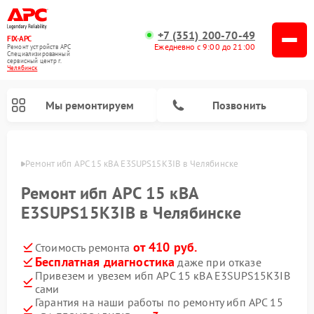
+7 (351) 200-70-49
FIX-APC
Ежедневно с 9:00 до 21:00
Ремонт устройств APC
Специализированный
cервисный центр г.
Челябинск
Мы ремонтируем
Позвонить
инске
Ремонт ибп APC 15 кВА E3SUPS15K3IB в Челябинске
Ремонт ибп APC 15 кВА
E3SUPS15K3IB в Челябинске
от 410 руб.
Стоимость ремонта
Бесплатная диагностика
даже при отказе
Привезем и увезем ибп APC 15 кВА E3SUPS15K3IB
сами
Гарантия на наши работы по ремонту ибп APC 15