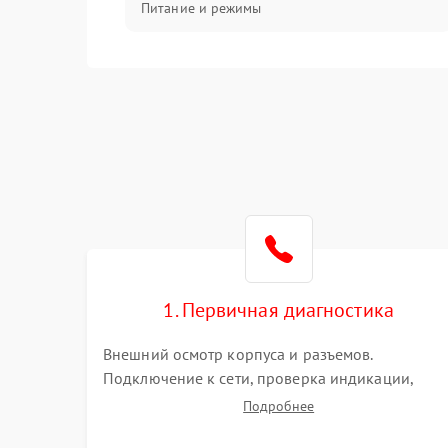
Питание и режимы
Интерфейсы и связь
Температура и эксплуатация
Механические повреждения
Механика
1. Первичная диагностика
Внешний осмотр корпуса и разъемов.
Подключение к сети, проверка индикации,
звуковых сигналов и кодов ошибок. Измерение
Подробнее
входного и выходного напряжения. Оценка