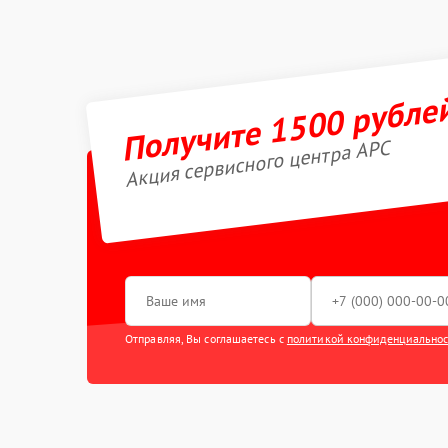
Получите 1500 рубле
Акция сервисного центра APC
Отправляя, Вы соглашаетесь с
политикой конфиденциально