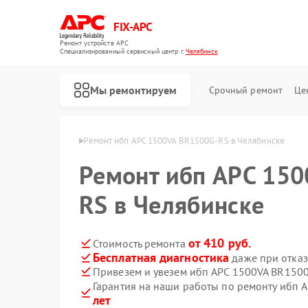
FIX-APC
Ремонт устройств APC
Специализированный cервисный центр г.
Челябинск
Мы ремонтируем
Срочный ремонт
Це
бп APC в Челябинске
Ремонт ибп APC 1500VA BR1500G-RS в Челябинске
Ремонт ибп APC 15
RS в Челябинске
от 410 руб.
Стоимость ремонта
Бесплатная диагностика
даже при отказ
Привезем и увезем ибп APC 1500VA BR150
Гарантия на наши работы по ремонту ибп
лет