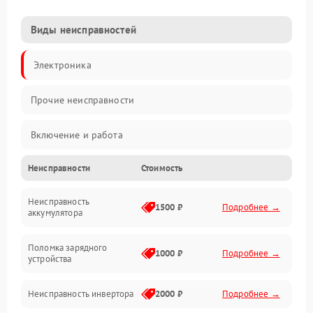
Виды неисправностей
Электроника
Прочие неисправности
Включение и работа
Неисправности
Стоимость
Работа с нагрузкой
Неисправность
Звук и индикация
1500 ₽
Подробнее →
аккумулятора
Питание и режимы
Поломка зарядного
1000 ₽
Подробнее →
устройства
Интерфейсы и связь
Неисправность инвертора
2000 ₽
Подробнее →
Температура и эксплуатация