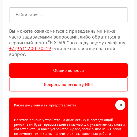
Вы можете ознакомиться с приведенными ниже
часто задаваемыми вопросами, либо обратиться в
сервисный центр “FIX-APC” по следующему телефону
+7 (351) 200-70-49
если не нашли ответ на свой
вопрос.
Общие вопросы
Вопросы по ремонту ИБП
Какие документы вы предоставляете?
На этапе приема устройства на диагностику и последующий
ремонт вам будет предоставлен заказ-наряд с указанием страховых
обязательств на ваше устройство. Далее, после выполнения работ
по ремонту техники, вы получите акт выполненных работ и