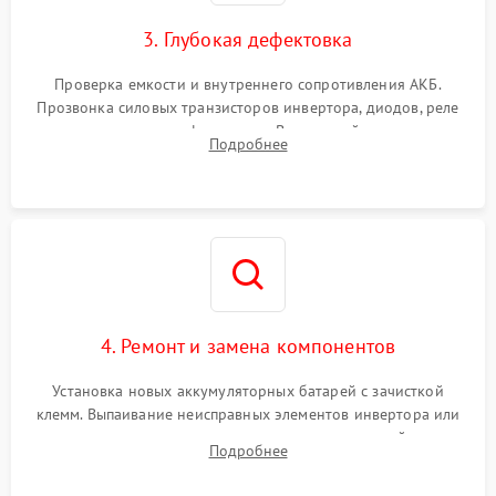
зарядки
3. Глубокая дефектовка
Поломка системы защиты
1000 ₽
Подробнее →
от перегрузок
Проверка емкости и внутреннего сопротивления АКБ.
Прозвонка силовых транзисторов инвертора, диодов, реле
Неисправность системы
переключения и трансформатора. Визуальный поиск вздутых
Подробнее
защиты от короткого
1500 ₽
Подробнее →
конденсаторов и прогаров на печатной плате.
замыкания
Повреждение системы
1000 ₽
Подробнее →
защиты от перегрева
Неисправность системы
защиты от
1500 ₽
Подробнее →
перенапряжения
4. Ремонт и замена компонентов
Установка новых аккумуляторных батарей с зачисткой
клемм. Выпаивание неисправных элементов инвертора или
цепи зарядки и монтаж новых радиодеталей.
Подробнее
Восстановление поврежденных токоведущих дорожек и
замена реле.