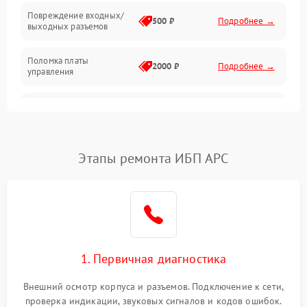
Повреждение входных/
500 ₽
Подробнее →
выходных разъемов
Механические повреждения
Поломка платы
Механика
2000 ₽
Подробнее →
управления
Неисправность
3000 ₽
Подробнее →
трансформатора
Повреждение
Этапы ремонта ИБП APC
500 ₽
Подробнее →
конденсаторов
Поломка предохранителя
100 ₽
Подробнее →
Неисправность системы
1000 ₽
Подробнее →
охлаждения
1. Первичная диагностика
Неисправность
500 ₽
Подробнее →
Внешний осмотр корпуса и разъемов. Подключение к сети,
индикаторов
проверка индикации, звуковых сигналов и кодов ошибок.