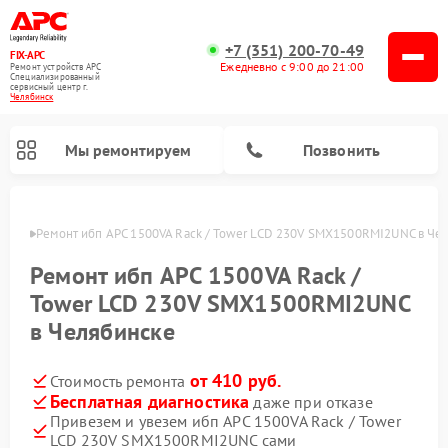
+7 (351) 200-70-49
FIX-APC
Ежедневно с 9:00 до 21:00
Ремонт устройств APC
Специализированный
cервисный центр г.
Челябинск
Мы ремонтируем
Позвонить
инске
Ремонт ибп APC 1500VA Rack / Tower LCD 230V SMX1500RMI2UNC в Че
Ремонт ибп APC 1500VA Rack /
Tower LCD 230V SMX1500RMI2UNC
в Челябинске
от 410 руб.
Стоимость ремонта
Бесплатная диагностика
даже при отказе
Привезем и увезем ибп APC 1500VA Rack / Tower
LCD 230V SMX1500RMI2UNC сами