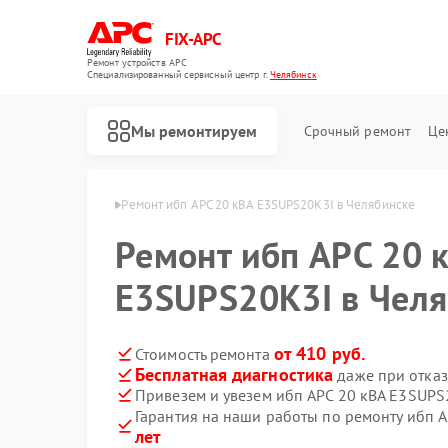
FIX-APC
Ремонт устройств APC
Специализированный cервисный центр г.
Челябинск
Мы ремонтируем
Срочный ремонт
Це
бп APC в Челябинске
Ремонт ибп APC 20 кВА E3SUPS20K3I в Челябинске
Ремонт ибп APC 20 
E3SUPS20K3I в Чел
от 410 руб.
Стоимость ремонта
Бесплатная диагностика
даже при отказ
Привезем и увезем ибп APC 20 кВА E3SUPS
Гарантия на наши работы по ремонту ибп 
лет