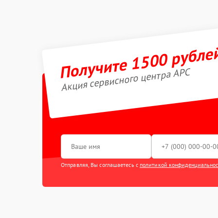
Получите 1500 рубле
Акция сервисного центра APC
Отправляя, Вы соглашаетесь с
политикой конфиденциально