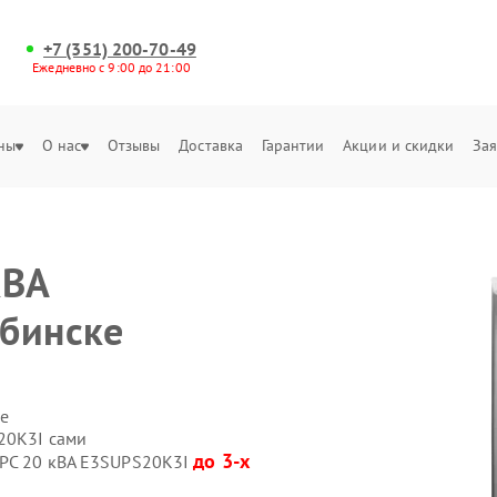
+7 (351) 200-70-49
Ежедневно с 9:00 до 21:00
ны
О нас
Отзывы
Доставка
Гарантии
Акции и скидки
Зая
кВА
ябинске
е
20K3I сами
до 3-х
APC 20 кВА E3SUPS20K3I