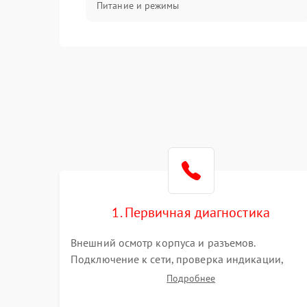
Питание и режимы
Интерфейсы и связь
Температура и эксплуатация
Механические повреждения
Механика
1. Первичная диагностика
Внешний осмотр корпуса и разъемов.
Подключение к сети, проверка индикации,
звуковых сигналов и кодов ошибок. Измерение
Подробнее
входного и выходного напряжения. Оценка