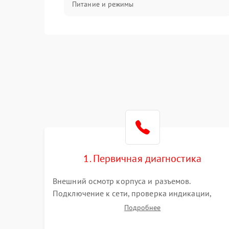
Питание и режимы
Интерфейсы и связь
Температура и эксплуатация
Механические повреждения
Механика
1. Первичная диагностика
Внешний осмотр корпуса и разъемов.
Подключение к сети, проверка индикации,
звуковых сигналов и кодов ошибок. Измерение
Подробнее
входного и выходного напряжения. Оценка