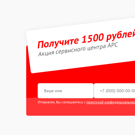
Получите 1500 рубле
Акция сервисного центра APC
Отправляя, Вы соглашаетесь с
политикой конфиденциально