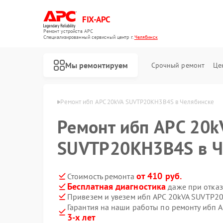
FIX-APC
Ремонт устройств APC
Специализированный cервисный центр г.
Челябинск
Мы ремонтируем
Срочный ремонт
Це
бп APC в Челябинске
Ремонт ибп APC 20kVA SUVTP20KH3B4S в Челябинске
Ремонт ибп APC 20k
SUVTP20KH3B4S в Ч
от 410 руб.
Стоимость ремонта
Бесплатная диагностика
даже при отказ
Привезем и увезем ибп APC 20kVA SUVTP2
Гарантия на наши работы по ремонту ибп
3-х лет