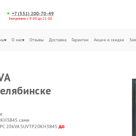
+7 (351) 200-70-49
Ежедневно с 9:00 до 21:00
ны
О нас
Отзывы
Доставка
Гарантии
Акции и скидки
Зая
VA
елябинске
е
0KH3B4S сами
до
 APC 20kVA SUVTP20KH3B4S