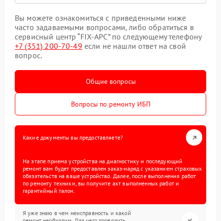
Вы можете ознакомиться с приведенными ниже
часто задаваемыми вопросами, либо обратиться в
сервисный центр “FIX-APC” по следующему телефону
+7 (351) 200-70-49
если не нашли ответ на свой
вопрос.
Общие вопросы
Вопросы по ремонту ИБП
Какие документы вы предоставляете?
На этапе приема устройства на диагностику и последующий
ремонт вам будет предоставлен заказ-наряд с указанием страховых
обязательств на ваше устройство. Далее, после выполнения работ
по ремонту техники, вы получите акт выполненных работ и
гарантийный талон.
Я уже знаю в чем неисправность и какой
ремонт необходим. Для чего проводить