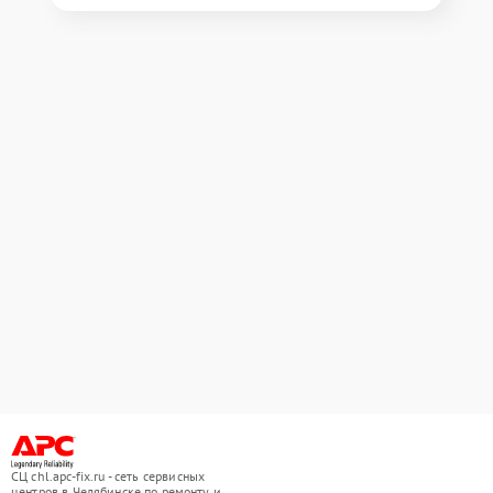
СЦ chl.apc-fix.ru - сеть сервисных
центров в Челябинске по ремонту и