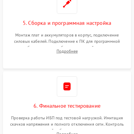
5. Сборка и программная настройка
Монтаж плат и аккумуляторов в корпус, подключение
силовых кабелей. Подключение к ПК для программной
калибровки констант батареи, настройки порогов
Подробнее
срабатывания AVR и сброса счетчиков старения АКБ.
6. Финальное тестирование
Проверка работы ИБП под тестовой нагрузкой. Имитация
скачков напряжения и полного отключения сети. Контроль
времени автономной работы, температурного режима и