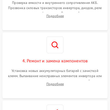
от перегрузок
Проверка емкости и внутреннего сопротивления АКБ.
Прозвонка силовых транзисторов инвертора, диодов, реле
Неисправность системы
переключения и трансформатора. Визуальный поиск вздутых
Подробнее
защиты от короткого
1500 ₽
Подробнее →
конденсаторов и прогаров на печатной плате.
замыкания
Повреждение системы
1000 ₽
Подробнее →
защиты от перегрева
Неисправность системы
защиты от
1500 ₽
Подробнее →
перенапряжения
4. Ремонт и замена компонентов
Установка новых аккумуляторных батарей с зачисткой
клемм. Выпаивание неисправных элементов инвертора или
цепи зарядки и монтаж новых радиодеталей.
Подробнее
Восстановление поврежденных токоведущих дорожек и
замена реле.