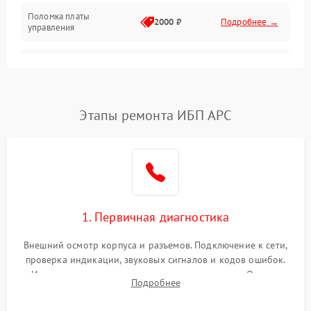
Поломка платы
Механика
2000 ₽
Подробнее →
управления
Неисправность
3000 ₽
Подробнее →
трансформатора
Повреждение
Этапы ремонта ИБП APC
500 ₽
Подробнее →
конденсаторов
Поломка предохранителя
100 ₽
Подробнее →
Неисправность системы
1000 ₽
Подробнее →
охлаждения
1. Первичная диагностика
Неисправность
500 ₽
Подробнее →
Внешний осмотр корпуса и разъемов. Подключение к сети,
индикаторов
проверка индикации, звуковых сигналов и кодов ошибок.
Измерение входного и выходного напряжения. Оценка
Поломка фильтров
Подробнее
1000 ₽
Подробнее →
реакции ИБП на отключение основного питания без
(EMI/EMC)
нагрузки.