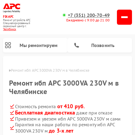
+7 (351) 200-70-49
FIX-APC
Ежедневно с 9:00 до 21:00
Ремонт устройств APC
Специализированный
cервисный центр г.
Челябинск
Мы ремонтируем
Позвонить
инске
Ремонт ибп APC 3000VA 230V м в Челябинске
Ремонт ибп APC 3000VA 230V м в
Челябинске
от 410 руб.
Стоимость ремонта
Бесплатная диагностика
даже при отказе
Привезем и увезем ибп APC 3000VA 230V м сами
Гарантия на наши работы по ремонту ибп APC
до 3-х лет
3000VA 230V м