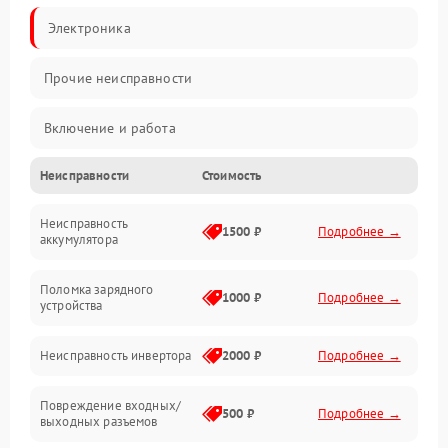
Электроника
Прочие неисправности
Включение и работа
Неисправности
Стоимость
Работа с нагрузкой
Неисправность
Звук и индикация
1500 ₽
Подробнее →
аккумулятора
Питание и режимы
Поломка зарядного
1000 ₽
Подробнее →
устройства
Интерфейсы и связь
Неисправность инвертора
2000 ₽
Подробнее →
Температура и эксплуатация
Повреждение входных/
500 ₽
Подробнее →
выходных разъемов
Механические повреждения