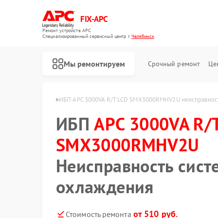
FIX-APC
Ремонт устройств APC
Специализированный cервисный центр г.
Челябинск
Мы ремонтируем
Срочный ремонт
Це
MHV2U в Челябинске
ИБП APC 3000VA R/T LCD SMX3000RMHV2U неисправнос
ИБП
APC 3000VA R/
SMX3000RMHV2U
Неисправность сист
охлаждения
от 510 руб.
Стоимость ремонта