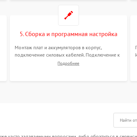
5. Сборка и программная настройка
Монтаж плат и аккумуляторов в корпус,
подключение силовых кабелей. Подключение к
ПК для программной калибровки констант
Подробнее
батареи, настройки порогов срабатывания AVR
и сброса счетчиков старения АКБ.
же часто задаваемыми вопросами, либо обратиться в сервисн