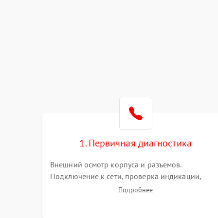
1. Первичная диагностика
Внешний осмотр корпуса и разъемов.
Подключение к сети, проверка индикации,
звуковых сигналов и кодов ошибок. Измерение
Подробнее
входного и выходного напряжения. Оценка
реакции ИБП на отключение основного питани