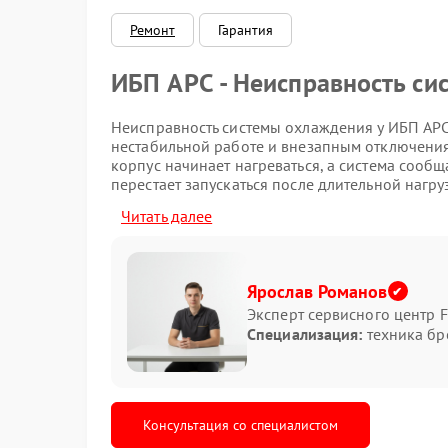
Ремонт
Гарантия
ИБП APC - Неисправность с
Неисправность системы охлаждения у ИБП APC
нестабильной работе и внезапным отключения
корпус начинает нагреваться, а система сообщ
перестает запускаться после длительной нагру
Читать далее
Основные признаки перегре
повышенный шум при работе;
нагрев корпуса;
Ярослав Романов
самопроизвольное отключение;
Эксперт сервисного центр F
запах нагретого пластика;
Специализация:
техника бр
ошибки на дисплее.
При длительной эксплуатации загрязнение в
воздуха. Из-за этого температура внутри корп
нестабильно. Ремонт APC требуется сразу пос
Консультация со специалистом
возможны более серьезные повреждения эле