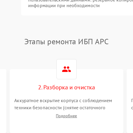
информации при необходимости
Этапы ремонта ИБП APC
2. Разборка и очистка
Аккуратное вскрытие корпуса с соблюдением
техники безопасности (снятие остаточного
заряда). Очистка плат, радиаторов и кулеров от
Подробнее
пыли с помощью сжатого воздуха и кистей для
я
предотвращения перегрева и замыканий.