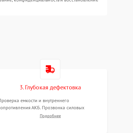
3. Глубокая дефектовка
Проверка емкости и внутреннего
сопротивления АКБ. Прозвонка силовых
транзисторов инвертора, диодов, реле
Подробнее
переключения и трансформатора. Визуальный
поиск вздутых конденсаторов и прогаров на