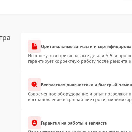
ения к мастеру
к корпусу.
тра
тельными приборами.
стия не закрыты.
Оригинальные запчасти и сертифицирова
привести к дополнительным поломкам. По этой
истемы охлаждения с заменой неисправных
Используются оригинальные детали APC и прош
 элементов платы.
гарантирует корректную работу после ремонта и
Бесплатная диагностика и быстрый ремо
но, сервисный центр APC проводит очистку
иляции и настройку рабочих параметров. После
Современное оборудование и опыт позволяют пр
ку без перегрева и резких отключений. При первых
восстановление в кратчайшие сроки, минимизиру
специалистам, чтобы избежать серьезных
Гарантия на работы и запчасти