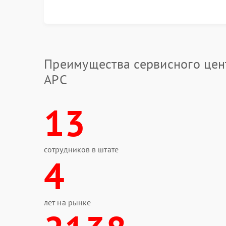
Что можно сделать до обращ
Отключить устройство от сети.
Проверить свободный доступ воздуха 
Преимущества сервисного цен
Не использовать ИБП рядом с отопи
Убедиться, что вентиляционные отвер
APC
Самостоятельная разборка корпуса способна 
причине сервис APC выполняет диагностику с
13
вентиляторов, термодатчиков и поврежденных
Ремонт в сервисном центре
Когда охлаждение перестает работать стабиль
сотрудников в штате
внутренних компонентов, замену системы вент
4
ремонта устройство снова выдерживает нагруз
признаках неисправности лучше обратиться к 
повреждений электроники.
лет на рынке