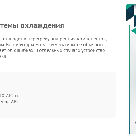
истемы охлаждения
 приводит к перегреву внутренних компонентов,
м. Вентиляторы могут шуметь сильнее обычного,
ает об ошибках. В отдельных случаях устройство
зки.
ва
IX-APC.ru
енда APC
ентиляционных каналов ухудшает циркуляцию
уса растет, а отдельные элементы начинают работать
ле появления первых признаков перегрева, иначе
ктронных компонентов.