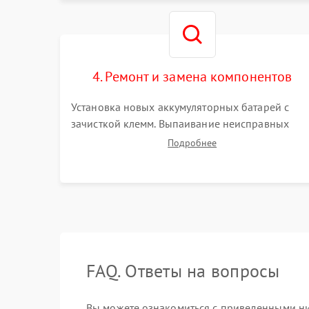
без нагрузки.
4. Ремонт и замена компонентов
Установка новых аккумуляторных батарей с
зачисткой клемм. Выпаивание неисправных
элементов инвертора или цепи зарядки и
Подробнее
монтаж новых радиодеталей. Восстановление
поврежденных токоведущих дорожек и замена
реле.
FAQ. Ответы на вопросы
Вы можете ознакомиться с приведенными ни