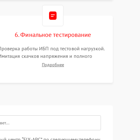
печатной плате.
6. Финальное тестирование
Проверка работы ИБП под тестовой нагрузкой.
Имитация скачков напряжения и полного
отключения сети. Контроль времени автономной
Подробнее
работы, температурного режима и корректности
формы выходного сигнала.
ый центр “FIX-APC” по следующему телефону