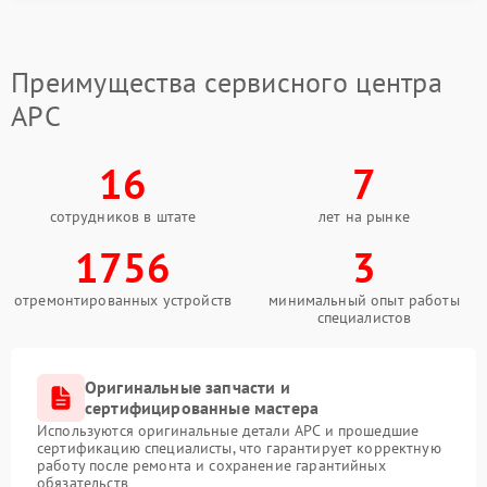
подходящие комплектующие.
Компания FIX-APC занимается такими задачами,
обеспечивая точную настройку системы зарядки и
Преимущества сервисного центра
стабильную работу оборудования.
APC
16
7
сотрудников в штате
лет на рынке
1756
3
отремонтированных устройств
минимальный опыт работы
специалистов
Оригинальные запчасти и
сертифицированные мастера
Используются оригинальные детали APC и прошедшие
сертификацию специалисты, что гарантирует корректную
работу после ремонта и сохранение гарантийных
обязательств