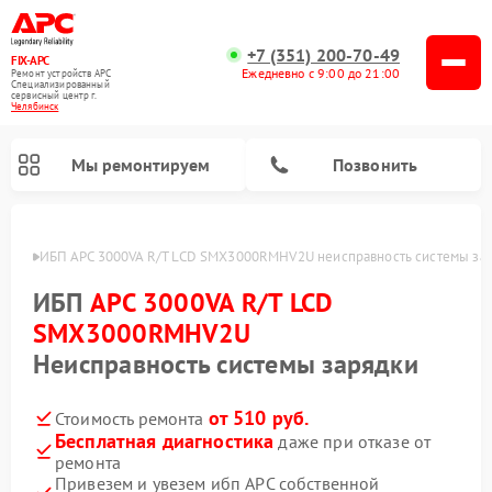
+7 (351) 200-70-49
FIX-APC
Ежедневно с 9:00 до 21:00
Ремонт устройств APC
Специализированный
cервисный центр г.
Челябинск
Мы ремонтируем
Позвонить
инске
ИБП APC 3000VA R/T LCD SMX3000RMHV2U неисправность системы за
ИБП
APC 3000VA R/T LCD
SMX3000RMHV2U
Неисправность системы зарядки
от 510 руб.
Стоимость ремонта
Бесплатная диагностика
даже при отказе от
ремонта
Привезем и увезем ибп APC собственной