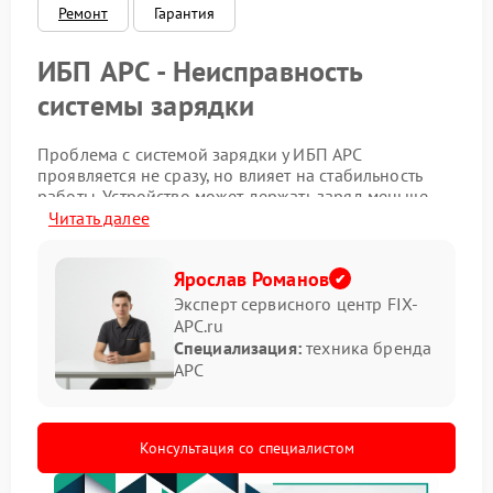
Ремонт
Гарантия
ИБП APC - Неисправность
системы зарядки
Проблема с системой зарядки у ИБП APC
проявляется не сразу, но влияет на стабильность
работы. Устройство может держать заряд меньше
обычного или вовсе не накапливать его, из-за чего
Читать далее
снижается надежность при отключении
электричества.
Ярослав Романов
Симптомы неисправности
Эксперт сервисного центр FIX-
APC.ru
Специализация:
техника бренда
Распознать проблему можно по ряду признаков,
APC
которые проявляются в процессе эксплуатации.
индикатор показывает ошибку зарядки;
аккумулятор разряжается быстрее ожидаемого;
Консультация со специалистом
нагрев корпуса в зоне батареи;
не начинается заряд после подключения к сети.