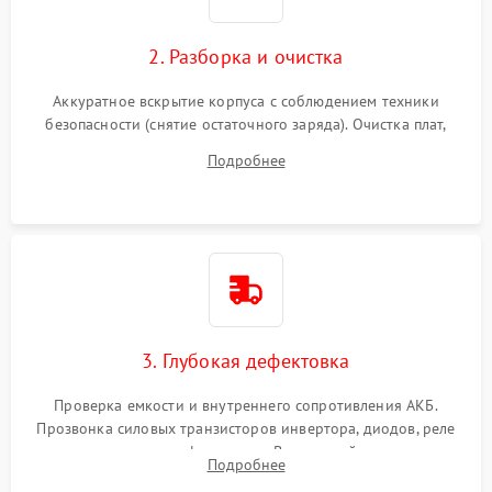
2. Разборка и очистка
Аккуратное вскрытие корпуса с соблюдением техники
безопасности (снятие остаточного заряда). Очистка плат,
радиаторов и кулеров от пыли с помощью сжатого воздуха
Подробнее
и кистей для предотвращения перегрева и замыканий.
3. Глубокая дефектовка
Проверка емкости и внутреннего сопротивления АКБ.
Прозвонка силовых транзисторов инвертора, диодов, реле
переключения и трансформатора. Визуальный поиск вздутых
Подробнее
конденсаторов и прогаров на печатной плате.