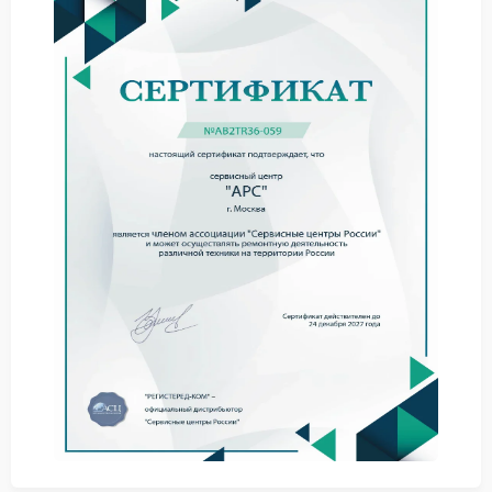
Такие признаки указывают на сбои в цепи зарядки
или износ батареи.
Что можно сделать
Перед обращением в сервис стоит оценить базовые
моменты и исключить простые причины.
проверить кабель и розетку;
перезапустить ИБП;
убедиться в отсутствии перегрузки;
оценить состояние аккумулятора.
При сохранении проблемы требуется ремонт APC,
так как самостоятельные действия не решают
ситуацию полностью.
Сервис APC предполагает диагностику платы
зарядки и замену элементов, отвечающих за
накопление энергии.
Обращение в сервисный центр APC дает
возможность устранить неисправность с учетом
особенностей конструкции и подобрать