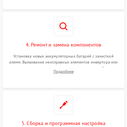
4. Ремонт и замена компонентов
Установка новых аккумуляторных батарей с зачисткой
клемм. Выпаивание неисправных элементов инвертора или
цепи зарядки и монтаж новых радиодеталей.
Подробнее
Восстановление поврежденных токоведущих дорожек и
замена реле.
5. Сборка и программная настройка