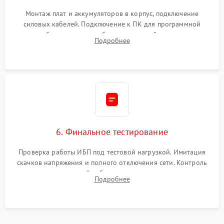
Монтаж плат и аккумуляторов в корпус, подключение
силовых кабелей. Подключение к ПК для программной
калибровки констант батареи, настройки порогов
Подробнее
срабатывания AVR и сброса счетчиков старения АКБ.
6. Финальное тестирование
Проверка работы ИБП под тестовой нагрузкой. Имитация
скачков напряжения и полного отключения сети. Контроль
времени автономной работы, температурного режима и
Подробнее
корректности формы выходного сигнала.