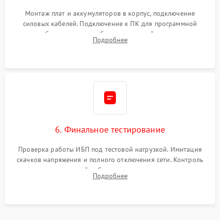
Монтаж плат и аккумуляторов в корпус, подключение
силовых кабелей. Подключение к ПК для программной
калибровки констант батареи, настройки порогов
Подробнее
срабатывания AVR и сброса счетчиков старения АКБ.
6. Финальное тестирование
Проверка работы ИБП под тестовой нагрузкой. Имитация
скачков напряжения и полного отключения сети. Контроль
времени автономной работы, температурного режима и
Подробнее
корректности формы выходного сигнала.