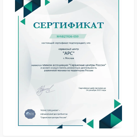
нестабильная работа после включения.
При подобных симптомах ремонт APC стоит
выполнять сразу после обнаружения
неисправности. Эксплуатация устройства в таком
состоянии может привести к повреждению других
электронных компонентов.
Что можно сделать до
обращения к мастеру
Иногда проблема связана с загрязнением
внутренних элементов или повреждением
конденсаторов фильтра. Не стоит подключать ИБП
APC к удлинителям сомнительного качества и
перегружать линию большим количеством техники.
отключить устройство от сети;
не использовать ИБП при запахе гари;
не вскрывать корпус без опыта работы с
электроникой.
Через сервис APC выполняется замена