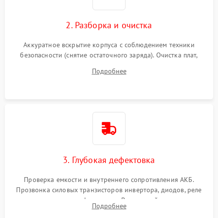
2. Разборка и очистка
Аккуратное вскрытие корпуса с соблюдением техники
безопасности (снятие остаточного заряда). Очистка плат,
радиаторов и кулеров от пыли с помощью сжатого воздуха
Подробнее
и кистей для предотвращения перегрева и замыканий.
3. Глубокая дефектовка
Проверка емкости и внутреннего сопротивления АКБ.
Прозвонка силовых транзисторов инвертора, диодов, реле
переключения и трансформатора. Визуальный поиск вздутых
Подробнее
конденсаторов и прогаров на печатной плате.