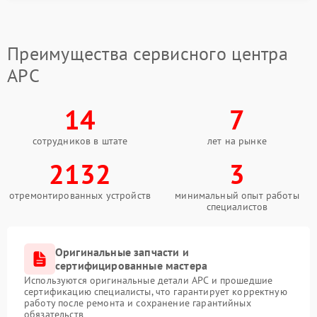
поврежденных элементов, очистка платы и
диагностика цепей фильтрации. После ремонта
устройство проходит тестирование под нагрузкой.
Преимущества сервисного центра
Куда обратиться при
APC
неисправности
Когда требуется сервисный центр APC, важно
14
7
выбирать специалистов с опытом работы именно с
ИБП данного бренда. Компания FIX-APC проводит
сотрудников в штате
лет на рынке
ремонт фильтров EMI/EMC, замену конденсаторов и
поврежденных цепей с использованием
2132
3
совместимых комплектующих. После выполненных
работ устройство стабильно функционирует и не
отремонтированных устройств
минимальный опыт работы
создает помех в сети.
специалистов
Оригинальные запчасти и
сертифицированные мастера
Используются оригинальные детали APC и прошедшие
сертификацию специалисты, что гарантирует корректную
работу после ремонта и сохранение гарантийных
обязательств