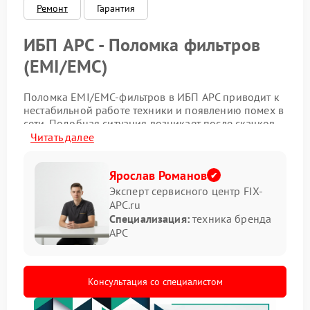
Ремонт
Гарантия
ИБП APC - Поломка фильтров
(EMI/EMC)
Поломка EMI/EMC-фильтров в ИБП APC приводит к
нестабильной работе техники и появлению помех в
сети. Подобная ситуация возникает после скачков
напряжения, перегрева компонентов или
Читать далее
длительной эксплуатации устройства под высокой
нагрузкой. В некоторых случаях появляется запах
Ярослав Романов
нагретых деталей или заметный шум во время
работы.
Эксперт сервисного центр FIX-
APC.ru
Какие признаки указывают на
Специализация:
техника бренда
APC
проблему
появление треска внутри корпуса;
самопроизвольное отключение ИБП;
Консультация со специалистом
нагрев в районе сетевого входа;
помехи в подключенной технике;