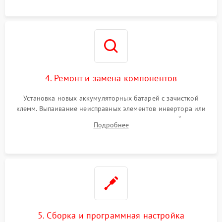
4. Ремонт и замена компонентов
Установка новых аккумуляторных батарей с зачисткой
клемм. Выпаивание неисправных элементов инвертора или
цепи зарядки и монтаж новых радиодеталей.
Подробнее
Восстановление поврежденных токоведущих дорожек и
замена реле.
5. Сборка и программная настройка