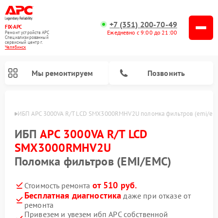
+7 (351) 200-70-49
FIX-APC
Ежедневно с 9:00 до 21:00
Ремонт устройств APC
Специализированный
cервисный центр г.
Челябинск
Мы ремонтируем
Позвонить
инске
ИБП APC 3000VA R/T LCD SMX3000RMHV2U поломка фильтров (emi/em
ИБП
APC 3000VA R/T LCD
SMX3000RMHV2U
Поломка фильтров (EMI/EMC)
от 510 руб.
Стоимость ремонта
Бесплатная диагностика
даже при отказе от
ремонта
Привезем и увезем ибп APC собственной