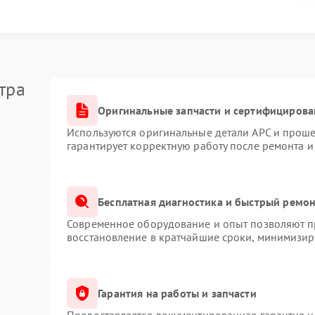
тельно
в исправности кабелей и подключений. Также
устить ИБП APC на несколько минут.
тра
и.
Оригинальные запчасти и сертифицирова
от пыли.
Используются оригинальные детали APC и прош
монт APC с заменой поврежденных элементов и
гарантирует корректную работу после ремонта и
Бесплатная диагностика и быстрый ремо
APC с применением специализированного
 платы управления, реле и цепей коммутации. После
Современное оборудование и опыт позволяют пр
д нагрузкой.
восстановление в кратчайшие сроки, минимизиру
добные неисправности с учетом особенностей
бот оборудование работает стабильнее и
Гарантия на работы и запчасти