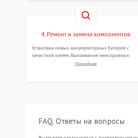
без нагрузки.
4. Ремонт и замена компонентов
Установка новых аккумуляторных батарей с
зачисткой клемм. Выпаивание неисправных
элементов инвертора или цепи зарядки и
Подробнее
монтаж новых радиодеталей. Восстановление
поврежденных токоведущих дорожек и замена
реле.
FAQ. Ответы на вопросы
Вы можете ознакомиться с приведенными ни