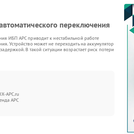
 автоматического переключения
ния ИБП APC приводит к нестабильной работе
ия. Устройство может не переходить на аккумулятор
задержкой. В такой ситуации возрастает риск потери
а неисправность
 резкие отключения, щелчки внутри корпуса и
ет перегреваться или издавать непривычный шум.
IX-APC.ru
енда APC
ряжения;
 активную эксплуатацию устройства. Изношенные
езным поломкам.