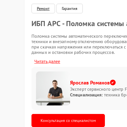
Ремонт
Гарантия
ИБП APC - Поломка системы
Поломка системы автоматического переключе
техники и внезапному отключению оборудован
при скачках напряжения или переключаться с 
данных и остановки рабочих процессов.
Читать далее
Какие признаки указывают н
Среди характерных симптомов можно заметить
мигание индикаторов. Иногда ИБП APC начина
Ярослав Романов
Эксперт сервисного центр F
долгое переключение на аккумулятор;
Специализация:
техника бр
самопроизвольное отключение техники;
нестабильная работа после перепадов нап
запах перегрева внутри корпуса.
При подобных признаках не стоит продолжать
Консультация со специалистом
компоненты способны привести к более серь