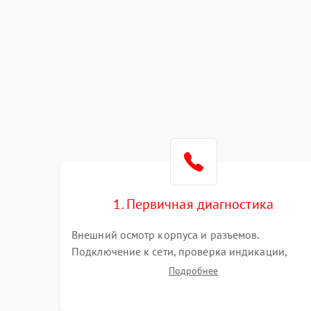
1. Первичная диагностика
Внешний осмотр корпуса и разъемов.
Подключение к сети, проверка индикации,
звуковых сигналов и кодов ошибок. Измерение
Подробнее
входного и выходного напряжения. Оценка
реакции ИБП на отключение основного питани