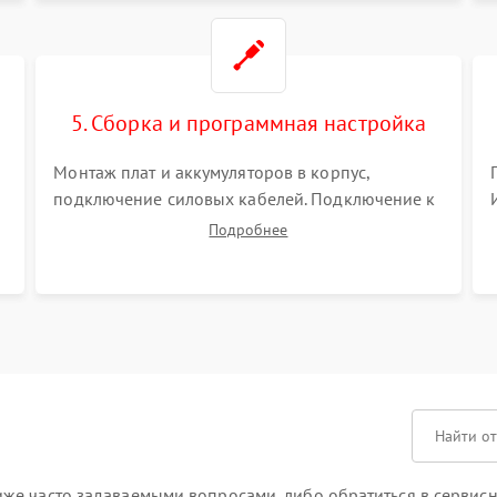
5. Сборка и программная настройка
Монтаж плат и аккумуляторов в корпус,
подключение силовых кабелей. Подключение к
ПК для программной калибровки констант
Подробнее
батареи, настройки порогов срабатывания AVR
и сброса счетчиков старения АКБ.
же часто задаваемыми вопросами, либо обратиться в сервисн