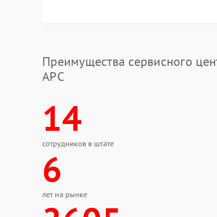
Что можно сделать самостоя
Перед обращением к мастеру стоит убедиться 
полезно отключить лишнюю нагрузку и перезап
Преимущества сервисного цен
Проверить состояние аккумулятора.
Убедиться в стабильности электросет
APC
Очистить вентиляционные отверстия 
Когда проблема сохраняется, потребуется ре
14
настройкой системы переключения.
Обращение в сервис
сотрудников в штате
Полноценную диагностику выполняет сервис 
6
оборудования. Мастера определяют состояние
ремонта устройство проходит тестирование по
Надежный сервисный центр APC устраняет по
конкретной серии ИБП. После выполненных ра
лет на рынке
безопаснее при перепадах напряжения.