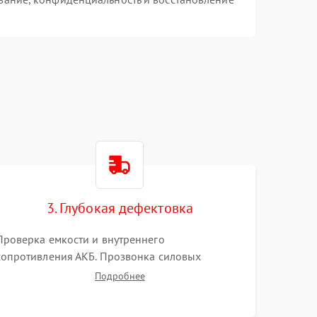
3. Глубокая дефектовка
Проверка емкости и внутреннего
сопротивления АКБ. Прозвонка силовых
транзисторов инвертора, диодов, реле
Подробнее
переключения и трансформатора. Визуальный
поиск вздутых конденсаторов и прогаров на