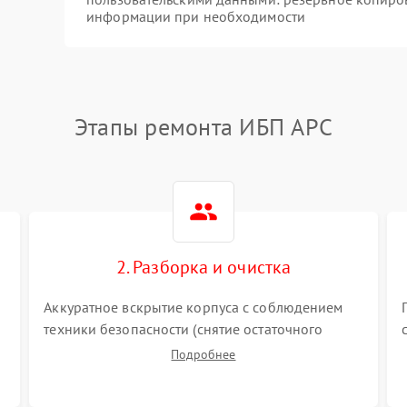
информации при необходимости
Этапы ремонта ИБП APC
2. Разборка и очистка
Аккуратное вскрытие корпуса с соблюдением
техники безопасности (снятие остаточного
заряда). Очистка плат, радиаторов и кулеров от
Подробнее
пыли с помощью сжатого воздуха и кистей для
я
предотвращения перегрева и замыканий.