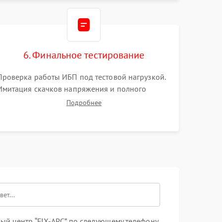
печатной плате.
6. Финальное тестирование
Проверка работы ИБП под тестовой нагрузкой.
Имитация скачков напряжения и полного
отключения сети. Контроль времени автономной
Подробнее
работы, температурного режима и корректности
формы выходного сигнала.
ый центр “FIX-APC” по следующему телефону