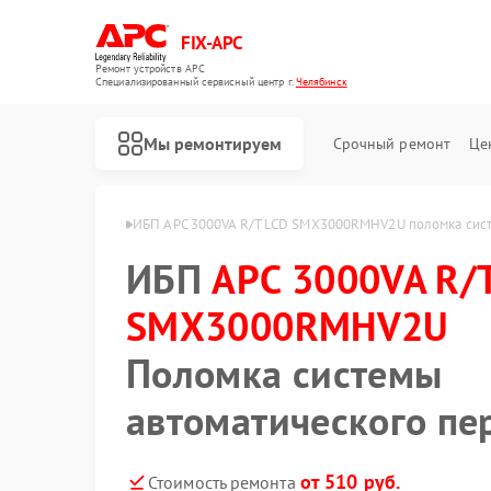
FIX-APC
Ремонт устройств APC
Специализированный cервисный центр г.
Челябинск
Мы ремонтируем
Срочный ремонт
Це
MHV2U в Челябинске
ИБП APC 3000VA R/T LCD SMX3000RMHV2U поломка сист
ИБП
APC 3000VA R/
SMX3000RMHV2U
Поломка системы
автоматического п
от 510 руб.
Стоимость ремонта