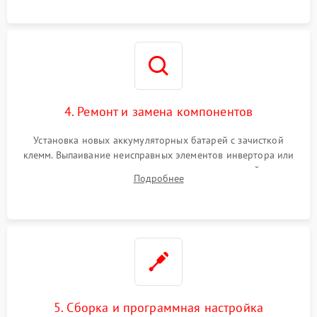
4. Ремонт и замена компонентов
Установка новых аккумуляторных батарей с зачисткой
клемм. Выпаивание неисправных элементов инвертора или
цепи зарядки и монтаж новых радиодеталей.
Подробнее
Восстановление поврежденных токоведущих дорожек и
замена реле.
5. Сборка и программная настройка