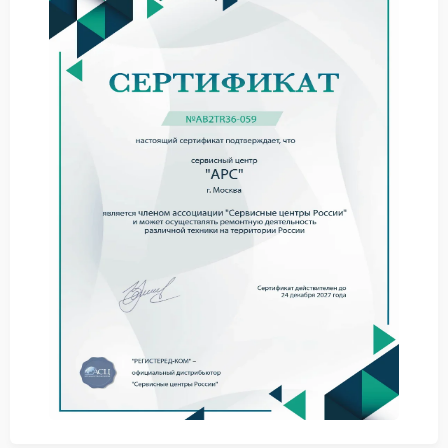
Иногда после механического воздействия
нарушается фиксация внутренних элементов, из-за
чего появляются шум, перегрев или нестабильная
работа устройства. При сильном повреждении
возможно смещение платы управления и разъемов
подключения.
Что можно сделать
самостоятельно
Сначала стоит отключить ИБП от сети и убедиться,
что на корпусе отсутствуют острые сколы и трещины
рядом с разъемами. Также желательно не
использовать устройство при сильной деформации
панелей. Когда появляются проблемы с запуском
или нагревом, стоит обратиться в сервис APC, где
выполняют диагностику внутренних компонентов и
замену поврежденных частей корпуса.
Не ставить тяжелые предметы сверху.
Избегать ударов и падений.
Не использовать устройство рядом с влажными