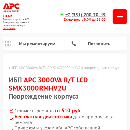
+7 (351) 200-70-49
FIX-APC
Ежедневно с 9:00 до 21:00
Ремонт устройств APC
Специализированный
cервисный центр г.
Челябинск
Мы ремонтируем
Позвонить
инске
ИБП APC 3000VA R/T LCD SMX3000RMHV2U повреждение корпуса
ИБП
APC 3000VA R/T LCD
SMX3000RMHV2U
Повреждение корпуса
от 510 руб.
Стоимость ремонта
Бесплатная диагностика
даже при отказе от
ремонта
Привезем и увезем ибп APC собственной