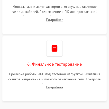
Монтаж плат и аккумуляторов в корпус, подключение
силовых кабелей. Подключение к ПК для программной
калибровки констант батареи, настройки порогов
Подробнее
срабатывания AVR и сброса счетчиков старения АКБ.
6. Финальное тестирование
Проверка работы ИБП под тестовой нагрузкой. Имитация
скачков напряжения и полного отключения сети. Контроль
времени автономной работы, температурного режима и
Подробнее
корректности формы выходного сигнала.