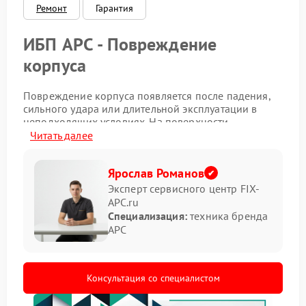
Ремонт
Гарантия
ИБП APC - Повреждение
корпуса
Повреждение корпуса появляется после падения,
сильного удара или длительной эксплуатации в
неподходящих условиях. На поверхности
возникают трещины, вмятины, перекосы панелей
Читать далее
или повреждения креплений. Подобное состояние
влияет не только на внешний вид устройства, но и
Ярослав Романов
на работу внутренних компонентов.
Эксперт сервисного центр FIX-
Какие признаки указывают на
APC.ru
Специализация:
техника бренда
проблему
APC
корпус ИБП APC деформирован;
панели закрываются неплотно;
появляется люфт деталей;
Консультация со специалистом
внутрь попадает пыль или влага.