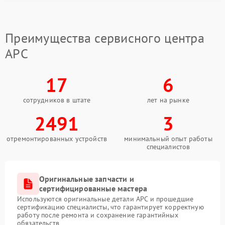
помещениями.
Когда требуется ремонт
Преимущества сервисного центра
Ремонт APC требуется при повреждении креплений,
деформации корпуса или смещении внутренних
APC
элементов. В сервисный центр APC обращаются и
при появлении трещин возле разъемов, перекосе
панелей либо затрудненном включении устройства.
17
6
После замены поврежденных деталей ИБП снова
работает стабильно и безопасно в повседневной
сотрудников в штате
лет на рынке
эксплуатации.
2491
3
отремонтированных устройств
минимальный опыт работы
специалистов
Оригинальные запчасти и
сертифицированные мастера
Используются оригинальные детали APC и прошедшие
сертификацию специалисты, что гарантирует корректную
работу после ремонта и сохранение гарантийных
обязательств