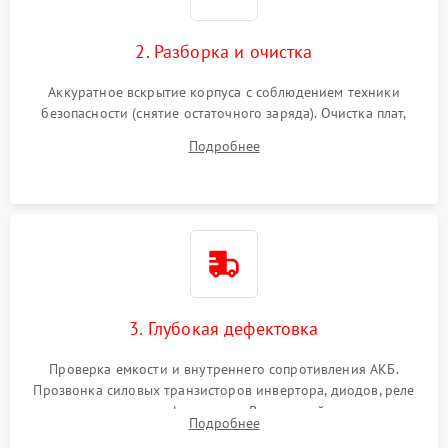
2. Разборка и очистка
Аккуратное вскрытие корпуса с соблюдением техники
безопасности (снятие остаточного заряда). Очистка плат,
радиаторов и кулеров от пыли с помощью сжатого воздуха
Подробнее
и кистей для предотвращения перегрева и замыканий.
3. Глубокая дефектовка
Проверка емкости и внутреннего сопротивления АКБ.
Прозвонка силовых транзисторов инвертора, диодов, реле
переключения и трансформатора. Визуальный поиск вздутых
Подробнее
конденсаторов и прогаров на печатной плате.