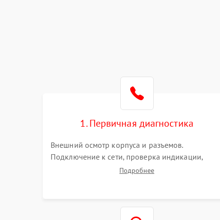
1. Первичная диагностика
Внешний осмотр корпуса и разъемов.
Подключение к сети, проверка индикации,
звуковых сигналов и кодов ошибок. Измерение
Подробнее
входного и выходного напряжения. Оценка
реакции ИБП на отключение основного питани
без нагрузки.