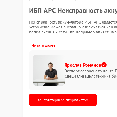
ИБП APC Неисправность акк
Неисправность аккумулятора ИБП APC являетс
Устройство может внезапно отключаться или 
подключения к сети. Это напрямую влияет на
Основные признаки пробле
Читать далее
Симптомы неисправности
Среди типичных проявлений выделяются быст
Ярослав Романов
и переход в режим аварийного отключения. В
Эксперт сервисного центр F
критический уровень заряда несмотря на длит
Специализация:
техника бр
оперативного внимания.
Возможные причины
Износ элементов питания со временем приводи
Консультация со специалистом
высоких температур или перепадов напряжени
контроль помогают отслеживать состояние.