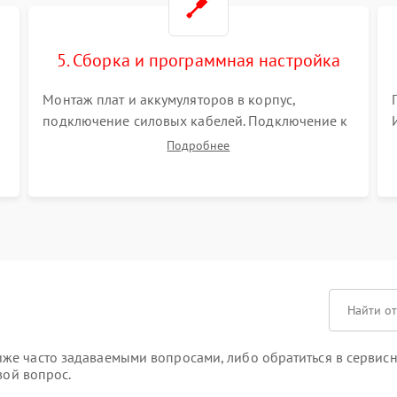
5. Сборка и программная настройка
Монтаж плат и аккумуляторов в корпус,
подключение силовых кабелей. Подключение к
ПК для программной калибровки констант
Подробнее
батареи, настройки порогов срабатывания AVR
и сброса счетчиков старения АКБ.
же часто задаваемыми вопросами, либо обратиться в сервисн
вой вопрос.