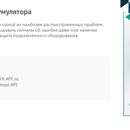
умулятора
я одной из наиболее распространенных проблем.
выдавать сигналы об ошибке даже при наличии
 защиту подключенного оборудования.
мы
рый разряд батареи, постоянные звуковые сигналы
 некоторых случаях индикаторы показывают
IX-APC.ru
ельную зарядку. Такие признаки требуют
енда APC
т к потере емкости. Также сказывается воздействие
я. Правильная эксплуатация и периодический