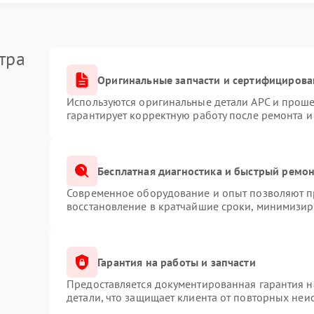
ии неполадок
тра
рьте подключение кабелей. Избегайте
отерять гарантию. Обратитесь в
Оригинальные запчасти и сертифицирова
о определения причины.
Используются оригинальные детали APC и прош
онального оборудования и опыта.
гарантирует корректную работу после ремонта и
вопроса
Бесплатная диагностика и быстрый ремо
Современное оборудование и опыт позволяют пр
 диагностике и устранению неисправностей
восстановление в кратчайшие сроки, минимизиру
уют оригинальные компоненты для замены. Это
собности устройства.
Гарантия на работы и запчасти
ень сервиса и использует современные методы
Предоставляется документированная гарантия 
азъяснения по итогам работ. Такой формат
детали, что защищает клиента от повторных неи
ущем.