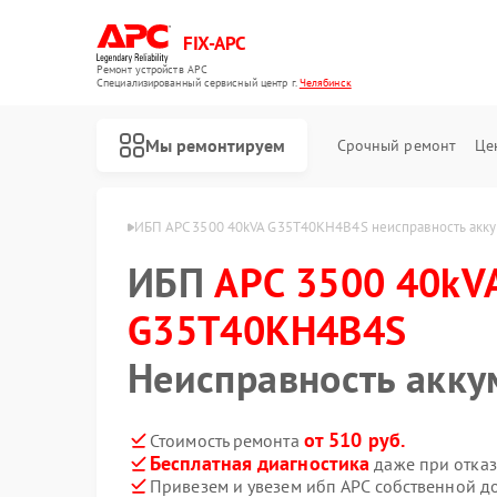
FIX-APC
Ремонт устройств APC
Специализированный cервисный центр г.
Челябинск
Мы ремонтируем
Срочный ремонт
Це
H4B4S в Челябинске
ИБП APC 3500 40kVA G35T40KH4B4S неисправность акку
ИБП
APC 3500 40kV
G35T40KH4B4S
Неисправность акку
от 510 руб.
Стоимость ремонта
Бесплатная диагностика
даже при отказ
Привезем и увезем ибп APC собственной д