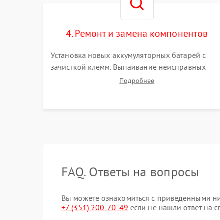
4. Ремонт и замена компонентов
Установка новых аккумуляторных батарей с
зачисткой клемм. Выпаивание неисправных
элементов инвертора или цепи зарядки и
Подробнее
монтаж новых радиодеталей. Восстановление
поврежденных токоведущих дорожек и замена
реле.
FAQ. Ответы на вопросы
Вы можете ознакомиться с приведенными ни
+7 (351) 200-70-49
если не нашли ответ на с