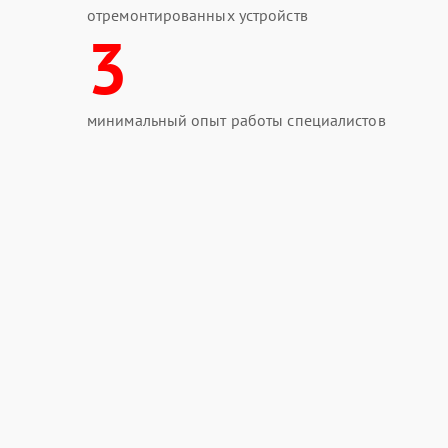
отремонтированных устройств
Сервисный центр APC готов принять ваше обо
3
Своевременное обращение помогает продлить
защитить важное оборудование.
минимальный опыт работы специалистов