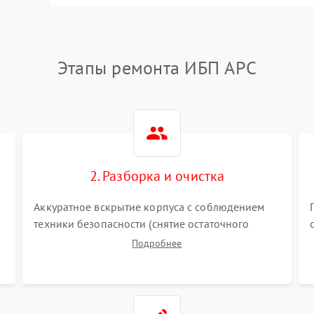
Этапы ремонта ИБП APC
2. Разборка и очистка
Аккуратное вскрытие корпуса с соблюдением
техники безопасности (снятие остаточного
заряда). Очистка плат, радиаторов и кулеров от
Подробнее
пыли с помощью сжатого воздуха и кистей для
я
предотвращения перегрева и замыканий.