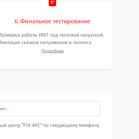
6. Финальное тестирование
Проверка работы ИБП под тестовой нагрузкой.
Имитация скачков напряжения и полного
отключения сети. Контроль времени автономной
Подробнее
работы, температурного режима и корректности
формы выходного сигнала.
ый центр “FIX-APC” по следующему телефону