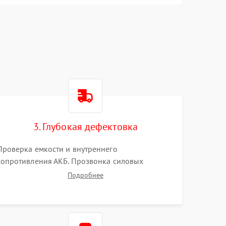
3. Глубокая дефектовка
Проверка емкости и внутреннего
сопротивления АКБ. Прозвонка силовых
транзисторов инвертора, диодов, реле
Подробнее
переключения и трансформатора. Визуальный
поиск вздутых конденсаторов и прогаров на
печатной плате.