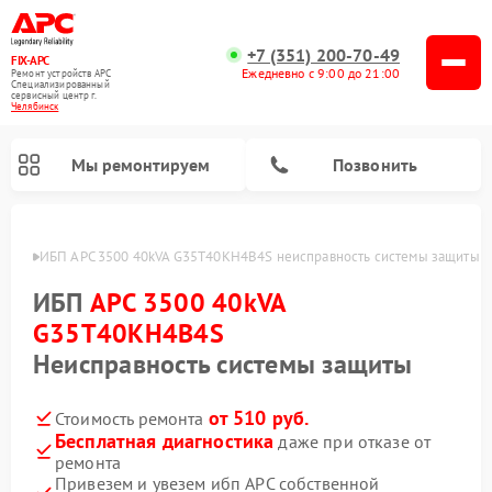
+7 (351) 200-70-49
FIX-APC
Ежедневно с 9:00 до 21:00
Ремонт устройств APC
Специализированный
cервисный центр г.
Челябинск
Мы ремонтируем
Позвонить
инске
ИБП APC 3500 40kVA G35T40KH4B4S неисправность системы защиты
ИБП
APC 3500 40kVA
G35T40KH4B4S
Неисправность системы защиты
от 510 руб.
Стоимость ремонта
Бесплатная диагностика
даже при отказе от
ремонта
Привезем и увезем ибп APC собственной