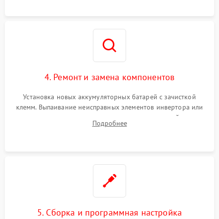
4. Ремонт и замена компонентов
Установка новых аккумуляторных батарей с зачисткой
клемм. Выпаивание неисправных элементов инвертора или
цепи зарядки и монтаж новых радиодеталей.
Подробнее
Восстановление поврежденных токоведущих дорожек и
замена реле.
5. Сборка и программная настройка