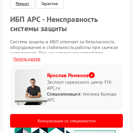
Ремонт
Гарантия
ИБП APC - Неисправность
системы защиты
Система защиты в ИБП отвечает за безопасность
оборудования и стабильность работы при скачках
напряжения. При ее нарушении устройство
перестает корректно реагировать на перегрузки,
Читать далее
что может привести к отключениям или
нестабильной работе подключенной техники.
Ярослав Романов
Основные признаки проблемы
Эксперт сервисного центр FIX-
APC.ru
Специализация:
техника бренда
Неисправность можно определить по ряду
APC
характерных симптомов:
самопроизвольное отключение при нагрузке;
постоянные предупреждающие сигналы;
Консультация со специалистом
отсутствие реакции на перегрузку;
ошибки на панели управления.