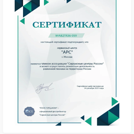
В таких ситуациях ремонт APC требуется без
затягивания, так как дальнейшая эксплуатация
может привести к повреждению внутренних
компонентов.
Причины и рекомендации
Сбой системы защиты связан с износом элементов
или перегревом. Также влияние оказывает
нестабильная сеть.
Для снижения рисков соблюдайте следующие
меры:
не превышайте допустимую нагрузку;
размещайте устройство в проветриваемом месте;
периодически контролируйте состояние батарей.
Даже при соблюдении правил сервис APC
необходим при первых признаках некорректной
работы, чтобы избежать серьезных последствий.
Обращение в сервисный центр