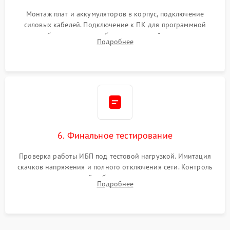
Монтаж плат и аккумуляторов в корпус, подключение
силовых кабелей. Подключение к ПК для программной
калибровки констант батареи, настройки порогов
Подробнее
срабатывания AVR и сброса счетчиков старения АКБ.
6. Финальное тестирование
Проверка работы ИБП под тестовой нагрузкой. Имитация
скачков напряжения и полного отключения сети. Контроль
времени автономной работы, температурного режима и
Подробнее
корректности формы выходного сигнала.