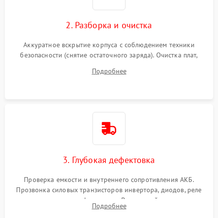
2. Разборка и очистка
Аккуратное вскрытие корпуса с соблюдением техники
безопасности (снятие остаточного заряда). Очистка плат,
радиаторов и кулеров от пыли с помощью сжатого воздуха
Подробнее
и кистей для предотвращения перегрева и замыканий.
3. Глубокая дефектовка
Проверка емкости и внутреннего сопротивления АКБ.
Прозвонка силовых транзисторов инвертора, диодов, реле
переключения и трансформатора. Визуальный поиск вздутых
Подробнее
конденсаторов и прогаров на печатной плате.