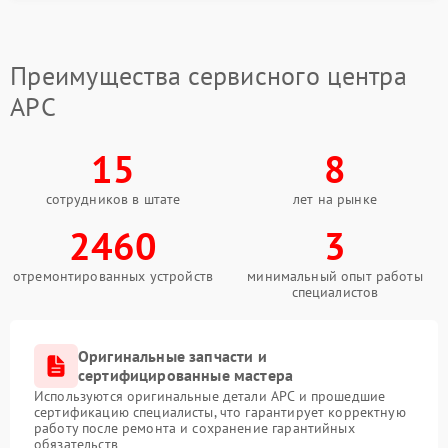
Когда система защиты перестает функционировать,
оптимальным решением становится обращение в
сервисный центр APC. Специалисты проводят
Преимущества сервисного центра
диагностику, выявляют причину и выполняют
APC
ремонт с заменой поврежденных компонентов.
Такой подход обеспечивает стабильную работу
15
8
устройства и снижает риск повторных сбоев в
дальнейшем.
сотрудников в штате
лет на рынке
2460
3
отремонтированных устройств
минимальный опыт работы
специалистов
Оригинальные запчасти и
сертифицированные мастера
Используются оригинальные детали APC и прошедшие
сертификацию специалисты, что гарантирует корректную
работу после ремонта и сохранение гарантийных
обязательств