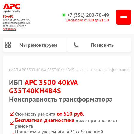
+7 (351) 200-70-49
FIX-APC
Ежедневно с 9:00 до 21:00
Ремонт устройств APC
Специализированный
cервисный центр г.
Челябинск
Мы ремонтируем
Позвонить
инске
ИБП APC 3500 40kVA G35T40KH4B4S неисправность трансформатора
ИБП
APC 3500 40kVA
G35T40KH4B4S
Неисправность трансформатора
от 510 руб.
Стоимость ремонта
Бесплатная диагностика
даже при отказе от
ремонта
Привезем и увезем ибп APC собственной