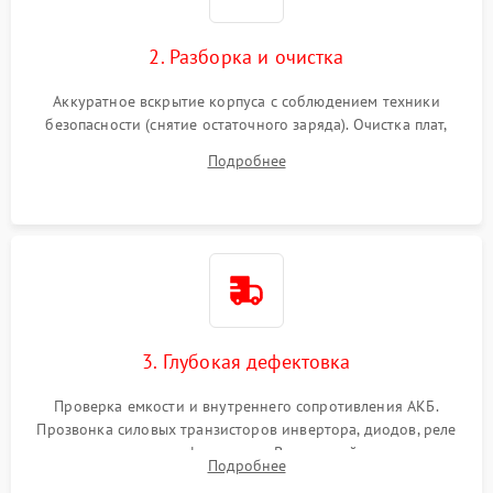
2. Разборка и очистка
Аккуратное вскрытие корпуса с соблюдением техники
безопасности (снятие остаточного заряда). Очистка плат,
радиаторов и кулеров от пыли с помощью сжатого воздуха
Подробнее
и кистей для предотвращения перегрева и замыканий.
3. Глубокая дефектовка
Проверка емкости и внутреннего сопротивления АКБ.
Прозвонка силовых транзисторов инвертора, диодов, реле
переключения и трансформатора. Визуальный поиск вздутых
Подробнее
конденсаторов и прогаров на печатной плате.