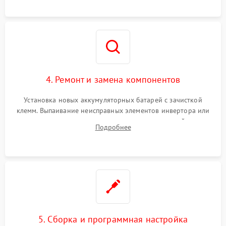
4. Ремонт и замена компонентов
Установка новых аккумуляторных батарей с зачисткой
клемм. Выпаивание неисправных элементов инвертора или
цепи зарядки и монтаж новых радиодеталей.
Подробнее
Восстановление поврежденных токоведущих дорожек и
замена реле.
5. Сборка и программная настройка