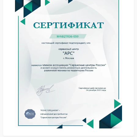
Ремонт APC при таком признаке начинается с
замеров обмоток, оценки изоляции и состояния
силовых компонентов рядом с трансформатором.
Что не стоит делать
Сервис APC советует не вскрывать корпус сразу
после отключения: внутри остаются заряженные
конденсаторы, опасные для человека и
электроники.
не ставьте предохранитель с большим номиналом;
не подключайте нагрузку для повторного теста;
не сушите устройство феном;
не меняйте батареи без диагностики силовой части.
Ремонт в мастерской
Сервисный центр APC разбирает ИБП, тестирует
трансформатор под контролируемой нагрузкой,
ищет перегрев дорожек, повреждение пайки и
следы короткого замыкания.
Компания FIX-APC подбирает совместимые детали