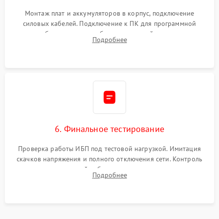
Монтаж плат и аккумуляторов в корпус, подключение
силовых кабелей. Подключение к ПК для программной
калибровки констант батареи, настройки порогов
Подробнее
срабатывания AVR и сброса счетчиков старения АКБ.
6. Финальное тестирование
Проверка работы ИБП под тестовой нагрузкой. Имитация
скачков напряжения и полного отключения сети. Контроль
времени автономной работы, температурного режима и
Подробнее
корректности формы выходного сигнала.