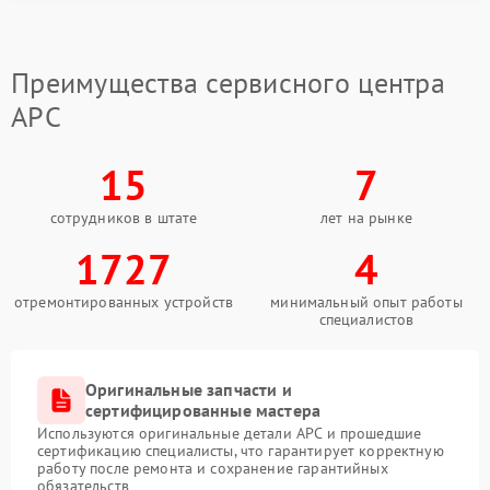
по параметрам, меняет поврежденные элементы и
проводит финальный запуск с нагрузкой, чтобы
ИБП снова стабильно держал рабочий режим.
Преимущества сервисного центра
APC
15
7
сотрудников в штате
лет на рынке
1727
4
отремонтированных устройств
минимальный опыт работы
специалистов
Оригинальные запчасти и
сертифицированные мастера
Используются оригинальные детали APC и прошедшие
сертификацию специалисты, что гарантирует корректную
работу после ремонта и сохранение гарантийных
обязательств