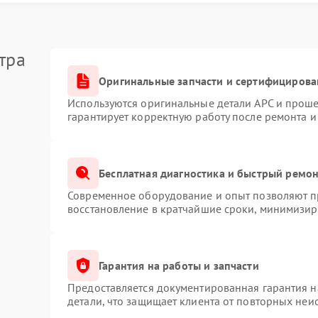
прерывный писк либо серия сигналов, не
тра
збирать корпус или вносить изменения в настройки.
Оригинальные запчасти и сертифицирова
Используются оригинальные детали APC и прош
отсоедините все подключённые устройства;
гарантирует корректную работу после ремонта и
есь, что напряжение присутствует и провод не
некоторые режимы работы могут сопровождаться
Бесплатная диагностика и быстрый ремо
 предмет загрязнений или механических
Современное оборудование и опыт позволяют пр
восстановление в кратчайшие сроки, минимизиру
тата, пора доверить устройство специалистам. В
диагностику с применением профессионального
Гарантия на работы и запчасти
, вызвавший сбой, и выполнят ремонт APC с
Предоставляется документированная гарантия 
о вмешательства зачастую приводят к
детали, что защищает клиента от повторных неи
к перегоранию смежных компонентов или