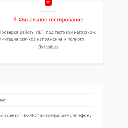
6. Финальное тестирование
Проверка работы ИБП под тестовой нагрузкой.
Имитация скачков напряжения и полного
отключения сети. Контроль времени автономной
Подробнее
работы, температурного режима и корректности
формы выходного сигнала.
ый центр “FIX-APC” по следующему телефону