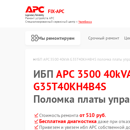
FIX-APC
Ремонт устройств APC
Специализированный cервисный центр г.
Челябинск
Мы ремонтируем
Срочный ремонт
Це
H4B4S в Челябинске
ИБП APC 3500 40kVA G35T40KH4B4S поломка платы упр
ИБП
APC 3500 40kV
G35T40KH4B4S
Поломка платы упр
от 510 руб.
Стоимость ремонта
Бесплатная диагностика
даже при отказ
Привезем и увезем ибп APC собственной д