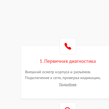
1. Первичная диагностика
Внешний осмотр корпуса и разъемов.
Подключение к сети, проверка индикации,
звуковых сигналов и кодов ошибок. Измерение
Подробнее
входного и выходного напряжения. Оценка
реакции ИБП на отключение основного питани
без нагрузки.