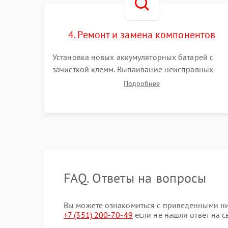
4. Ремонт и замена компонентов
Установка новых аккумуляторных батарей с
зачисткой клемм. Выпаивание неисправных
элементов инвертора или цепи зарядки и
Подробнее
монтаж новых радиодеталей. Восстановление
поврежденных токоведущих дорожек и замена
реле.
FAQ. Ответы на вопросы
Вы можете ознакомиться с приведенными ни
+7 (351) 200-70-49
если не нашли ответ на с