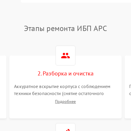
Этапы ремонта ИБП APC
2. Разборка и очистка
Аккуратное вскрытие корпуса с соблюдением
техники безопасности (снятие остаточного
заряда). Очистка плат, радиаторов и кулеров от
Подробнее
пыли с помощью сжатого воздуха и кистей для
я
предотвращения перегрева и замыканий.