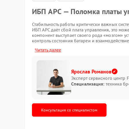
ИБП APC — Поломка платы у
Стабильность работы критически важных систе
ИБП APC даёт сбой плата управления, это мож
компонент выступает своего рода «мозгом» ус
контроль состояния батареи и взаимодействие
неисправность и какие шаги предпринять.
Читать далее
Симптомы неисправности
Понять, что проблема кроется именно в плате
Ярослав Романов
Эксперт сервисного центр F
Полное отсутствие реакции на нажат
Специализация:
техника бр
индикации, ни звуковых сигналов.
Неожиданные отключения ИБП во вре
Нетипичное поведение индикаторов:
светодиодов или их беспорядочное 
Консультация со специалистом
Отсутствие реакции на отключение в
переходит на резервную батарею.