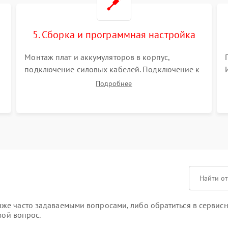
5. Сборка и программная настройка
Монтаж плат и аккумуляторов в корпус,
подключение силовых кабелей. Подключение к
ПК для программной калибровки констант
Подробнее
батареи, настройки порогов срабатывания AVR
и сброса счетчиков старения АКБ.
же часто задаваемыми вопросами, либо обратиться в сервисн
вой вопрос.