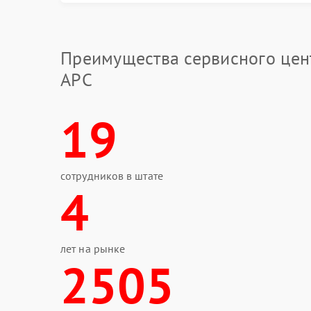
Аномальные звуковые оповещения: не
описанная в инструкции.
Советы
Преимущества сервисного цен
Обнаружив подобные признаки, не спешите ра
APC
Сначала выполните ряд простых действий:
обесточьте ИБП — отключите его от сети и 
19
проверьте розетку и кабель питания: убедит
повреждён;
сверьтесь с руководством пользователя — 
нестандартной индикацией;
осмотрите внешние разъёмы и контакты на
сотрудников в штате
повреждений.
4
Ремонт в сервисном центре
Если самостоятельные шаги не принесли резуль
лет на рынке
сервисном центре APC проведут углублённую 
2505
оборудования, точно определят участок платы
гарантией качества. Попытки самостоятельног
дополнительным повреждениям — например, 
нарушению контактных дорожек.