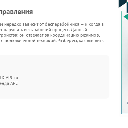
правления
м нередко зависит от бесперебойника — и когда в
ет нарушить весь рабочий процесс. Данный
тройства: он отвечает за координацию режимов,
 с подключённой техникой. Разберём, как выявить
 управления, помогут следующие проявления:
IX-APC.ru
ие кнопки включения — ни световой
енда APC
мя штатной работы без видимых причин.
 например, одновременное загорание всех
мерцание.
нешнего электропитания — устройство не