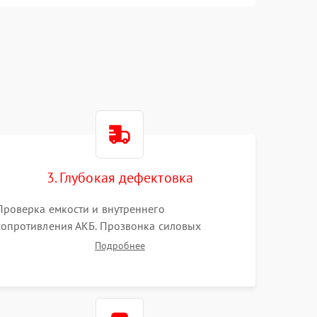
3. Глубокая дефектовка
Проверка емкости и внутреннего
сопротивления АКБ. Прозвонка силовых
транзисторов инвертора, диодов, реле
Подробнее
переключения и трансформатора. Визуальный
поиск вздутых конденсаторов и прогаров на
печатной плате.