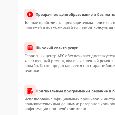
 годы: доверьте ремонт APC квалифицированным
сный центр APC — и ваше оборудование вернётся в
Прозрачное ценообразование и бесплатн
Точные прайс-листы, предварительная оценка ст
платежей и возможность бесплатной консультаци
Широкий спектр услуг
Сервисный центр APC обеспечивает доставку тех
качественный ремонт, включая срочный ремонт. 
онлайн. Также предоставляется постгарантийно
техники
Оригинальные программные решение и б
Использование официальных прошивок и инструм
пользовательскими данными: резервное копиро
информации при необходимости