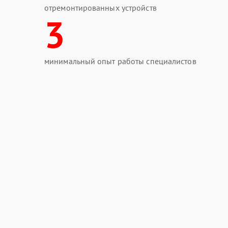
отремонтированных устройств
3
Сохраните работоспособность ИБП на долгие
мастерам. Обратитесь в авторизованный серви
строй с восстановленной функциональностью.
минимальный опыт работы специалистов