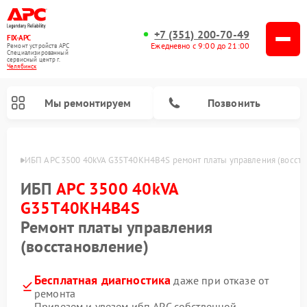
+7 (351) 200-70-49
FIX-APC
Ежедневно с 9:00 до 21:00
Ремонт устройств APC
Специализированный
cервисный центр г.
Челябинск
Мы ремонтируем
Позвонить
инске
ИБП APC 3500 40kVA G35T40KH4B4S ремонт платы управления (восста
ИБП
APC 3500 40kVA
G35T40KH4B4S
Ремонт платы управления
(восстановление)
Бесплатная диагностика
даже при отказе от
ремонта
Привезем и увезем ибп APC собственной