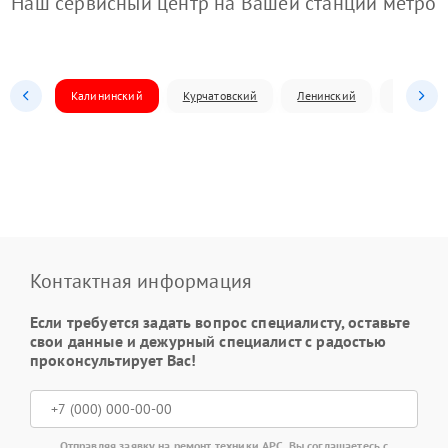
Наш сервисный центр на Вашей станции метро
Калининский
Курчатовский
Ленинский
Металлур
Контактная информация
Если требуется задать вопрос специалисту, оставьте
свои данные и дежурный специалист с радостью
проконсультирует Вас!
Отправляя заявку на ремонт техники APC, Вы соглашаетесь с