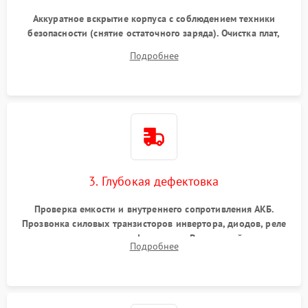
Аккуратное вскрытие корпуса с соблюдением техники
безопасности (снятие остаточного заряда). Очистка плат,
радиаторов и кулеров от пыли с помощью сжатого воздуха
Подробнее
и кистей для предотвращения перегрева и замыканий.
3. Глубокая дефектовка
Проверка емкости и внутреннего сопротивления АКБ.
Прозвонка силовых транзисторов инвертора, диодов, реле
переключения и трансформатора. Визуальный поиск
Подробнее
вздутых конденсаторов и прогаров на печатной плате.