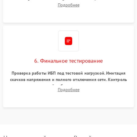
калибровки констант батареи, настройки порогов
Подробнее
срабатывания AVR и сброса счетчиков старения АКБ.
6. Финальное тестирование
Проверка работы ИБП под тестовой нагрузкой. Имитация
скачков напряжения и полного отключения сети. Контроль
времени автономной работы, температурного режима и
Подробнее
корректности формы выходного сигнала.