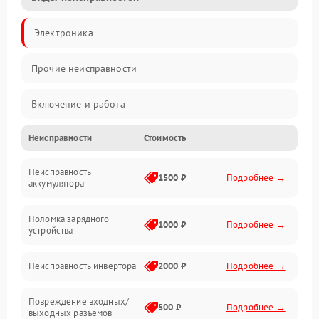
Электроника
Прочие неисправности
Включение и работа
Неисправности
Стоимость
Работа с нагрузкой
Неисправность
Звук и индикация
1500 ₽
Подробнее →
аккумулятора
Питание и режимы
Поломка зарядного
1000 ₽
Подробнее →
устройства
Интерфейсы и связь
Неисправность инвертора
2000 ₽
Подробнее →
Температура и эксплуатация
Повреждение входных/
500 ₽
Подробнее →
выходных разъемов
Механические повреждения