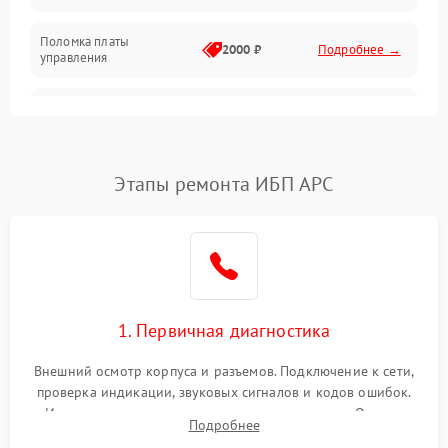
Поломка платы
Механика
2000 ₽
Подробнее →
управления
Неисправность
3000 ₽
Подробнее →
трансформатора
Повреждение
Этапы ремонта ИБП APC
500 ₽
Подробнее →
конденсаторов
Поломка предохранителя
100 ₽
Подробнее →
Неисправность системы
1000 ₽
Подробнее →
охлаждения
1. Первичная диагностика
Неисправность
500 ₽
Подробнее →
Внешний осмотр корпуса и разъемов. Подключение к сети,
индикаторов
проверка индикации, звуковых сигналов и кодов ошибок.
Измерение входного и выходного напряжения. Оценка
Поломка фильтров
Подробнее
1000 ₽
Подробнее →
реакции ИБП на отключение основного питания без
(EMI/EMC)