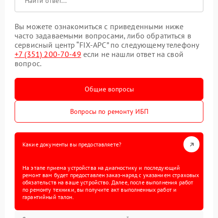
Вы можете ознакомиться с приведенными ниже
часто задаваемыми вопросами, либо обратиться в
сервисный центр “FIX-APC” по следующему телефону
+7 (351) 200-70-49
если не нашли ответ на свой
вопрос.
Общие вопросы
Вопросы по ремонту ИБП
Какие документы вы предоставляете?
На этапе приема устройства на диагностику и последующий
ремонт вам будет предоставлен заказ-наряд с указанием страховых
обязательств на ваше устройство. Далее, после выполнения работ
по ремонту техники, вы получите акт выполненных работ и
гарантийный талон.