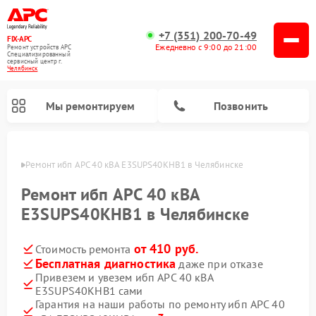
+7 (351) 200-70-49
FIX-APC
Ежедневно с 9:00 до 21:00
Ремонт устройств APC
Специализированный
cервисный центр г.
Челябинск
Мы ремонтируем
Позвонить
инске
Ремонт ибп APC 40 кВА E3SUPS40KHB1 в Челябинске
Ремонт ибп APC 40 кВА
E3SUPS40KHB1 в Челябинске
от 410 руб.
Стоимость ремонта
Бесплатная диагностика
даже при отказе
Привезем и увезем ибп APC 40 кВА
E3SUPS40KHB1 сами
Гарантия на наши работы по ремонту ибп APC 40