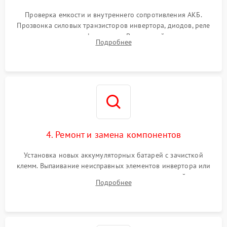
Поломка системы защиты
1000 ₽
Подробнее →
от перегрузок
Проверка емкости и внутреннего сопротивления АКБ.
Прозвонка силовых транзисторов инвертора, диодов, реле
Неисправность системы
переключения и трансформатора. Визуальный поиск вздутых
Подробнее
защиты от короткого
1500 ₽
Подробнее →
конденсаторов и прогаров на печатной плате.
замыкания
Повреждение системы
1000 ₽
Подробнее →
защиты от перегрева
Неисправность системы
защиты от
1500 ₽
Подробнее →
перенапряжения
4. Ремонт и замена компонентов
Установка новых аккумуляторных батарей с зачисткой
клемм. Выпаивание неисправных элементов инвертора или
цепи зарядки и монтаж новых радиодеталей.
Подробнее
Восстановление поврежденных токоведущих дорожек и
замена реле.