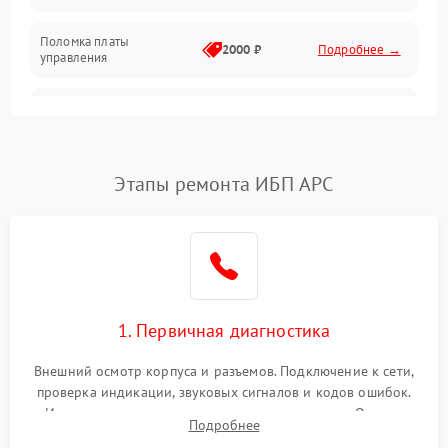
Поломка платы
Механика
2000 ₽
Подробнее →
управления
Неисправность
3000 ₽
Подробнее →
трансформатора
Повреждение
Этапы ремонта ИБП APC
500 ₽
Подробнее →
конденсаторов
Поломка предохранителя
100 ₽
Подробнее →
Неисправность системы
1000 ₽
Подробнее →
охлаждения
1. Первичная диагностика
Неисправность
500 ₽
Подробнее →
Внешний осмотр корпуса и разъемов. Подключение к сети,
индикаторов
проверка индикации, звуковых сигналов и кодов ошибок.
Измерение входного и выходного напряжения. Оценка
Поломка фильтров
Подробнее
1000 ₽
Подробнее →
реакции ИБП на отключение основного питания без
(EMI/EMC)