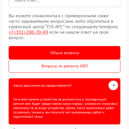
Вы можете ознакомиться с приведенными ниже
часто задаваемыми вопросами, либо обратиться в
сервисный центр “FIX-APC” по следующему телефону
+7 (351) 200-70-49
если не нашли ответ на свой
вопрос.
Общие вопросы
Вопросы по ремонту ИБП
Какие документы вы предоставляете?
На этапе приема устройства на диагностику и последующий
ремонт вам будет предоставлен заказ-наряд с указанием страховых
обязательств на ваше устройство. Далее, после выполнения работ
по ремонту техники, вы получите акт выполненных работ и
гарантийный талон.