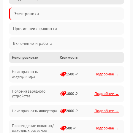
Электроника
Прочие неисправности
Включение и работа
Неисправности
Стоимость
Работа с нагрузкой
Неисправность
Звук и индикация
1500 ₽
Подробнее →
аккумулятора
Питание и режимы
Поломка зарядного
1000 ₽
Подробнее →
устройства
Интерфейсы и связь
Неисправность инвертора
2000 ₽
Подробнее →
Температура и эксплуатация
Повреждение входных/
500 ₽
Подробнее →
выходных разъемов
Механические повреждения