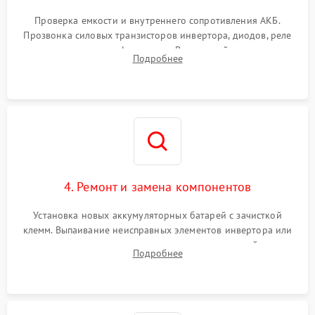
Поломка системы защиты
1000 ₽
Подробнее →
от перегрузок
Проверка емкости и внутреннего сопротивления АКБ.
Прозвонка силовых транзисторов инвертора, диодов, реле
Неисправность системы
переключения и трансформатора. Визуальный поиск вздутых
Подробнее
защиты от короткого
1500 ₽
Подробнее →
конденсаторов и прогаров на печатной плате.
замыкания
Повреждение системы
1000 ₽
Подробнее →
защиты от перегрева
Неисправность системы
защиты от
1500 ₽
Подробнее →
перенапряжения
4. Ремонт и замена компонентов
Установка новых аккумуляторных батарей с зачисткой
клемм. Выпаивание неисправных элементов инвертора или
цепи зарядки и монтаж новых радиодеталей.
Подробнее
Восстановление поврежденных токоведущих дорожек и
замена реле.