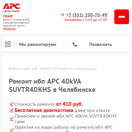
+7 (351) 200-70-49
FIX-APC
Ежедневно с 9:00 до 21:00
Ремонт устройств APC
Специализированный
cервисный центр г.
Челябинск
Мы ремонтируем
Позвонить
инске
Ремонт ибп APC  40kVA SUVTR40KHS в Челябинске
Ремонт ибп APC 40kVA
SUVTR40KHS в Челябинске
от 410 руб.
Стоимость ремонта
Бесплатная диагностика
даже при отказе
Привезем и увезем ибп APC 40kVA SUVTR40KHS
сами
Гарантия на наши работы по ремонту ибп APC