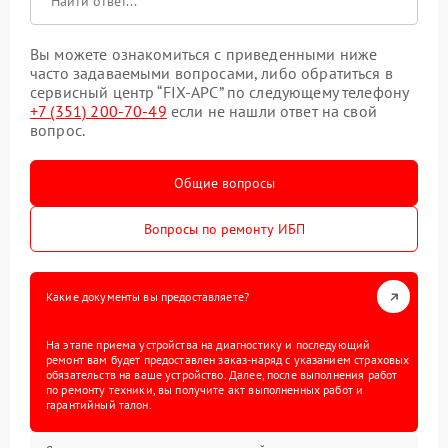
Вы можете ознакомиться с приведенными ниже
часто задаваемыми вопросами, либо обратиться в
сервисный центр “FIX-APC” по следующему телефону
+7 (351) 200-70-49
если не нашли ответ на свой
вопрос.
Общие вопросы
Вопросы по ремонту ИБП
Какие документы вы предоставляете?
На этапе приема устройства на диагностику и последующий
ремонт вам будет предоставлен заказ-наряд с указанием страховых
обязательств на ваше устройство. Далее, после выполнения работ
по ремонту техники, вы получите акт выполненных работ и
гарантийный талон.