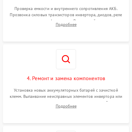
Поломка системы защиты
1000 ₽
Подробнее →
от перегрузок
Проверка емкости и внутреннего сопротивления АКБ.
Прозвонка силовых транзисторов инвертора, диодов, реле
Неисправность системы
переключения и трансформатора. Визуальный поиск вздутых
Подробнее
защиты от короткого
1500 ₽
Подробнее →
конденсаторов и прогаров на печатной плате.
замыкания
Повреждение системы
1000 ₽
Подробнее →
защиты от перегрева
Неисправность системы
защиты от
1500 ₽
Подробнее →
перенапряжения
4. Ремонт и замена компонентов
Установка новых аккумуляторных батарей с зачисткой
клемм. Выпаивание неисправных элементов инвертора или
цепи зарядки и монтаж новых радиодеталей.
Подробнее
Восстановление поврежденных токоведущих дорожек и
замена реле.