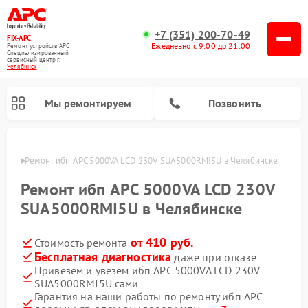
+7 (351) 200-70-49
FIX-APC
Ежедневно с 9:00 до 21:00
Ремонт устройств APC
Специализированный
cервисный центр г.
Челябинск
Мы ремонтируем
Позвонить
инске
Ремонт ибп APC 5000VA LCD 230V SUA5000RMI5U в Челябинске
Ремонт ибп APC 5000VA LCD 230V
SUA5000RMI5U в Челябинске
от 410 руб.
Стоимость ремонта
Бесплатная диагностика
даже при отказе
Привезем и увезем ибп APC 5000VA LCD 230V
SUA5000RMI5U сами
Гарантия на наши работы по ремонту ибп APC