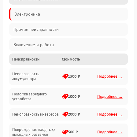
Электроника
Прочие неисправности
Включение и работа
Неисправности
Стоимость
Работа с нагрузкой
Неисправность
Звук и индикация
1500 ₽
Подробнее →
аккумулятора
Питание и режимы
Поломка зарядного
1000 ₽
Подробнее →
устройства
Интерфейсы и связь
Неисправность инвертора
2000 ₽
Подробнее →
Температура и эксплуатация
Повреждение входных/
500 ₽
Подробнее →
выходных разъемов
Механические повреждения