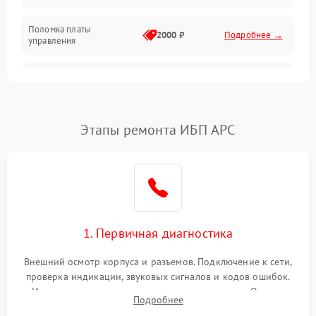
Поломка платы
Механика
2000 ₽
Подробнее →
управления
Неисправность
3000 ₽
Подробнее →
трансформатора
Повреждение
Этапы ремонта ИБП APC
500 ₽
Подробнее →
конденсаторов
Поломка предохранителя
100 ₽
Подробнее →
Неисправность системы
1000 ₽
Подробнее →
охлаждения
1. Первичная диагностика
Неисправность
500 ₽
Подробнее →
Внешний осмотр корпуса и разъемов. Подключение к сети,
индикаторов
проверка индикации, звуковых сигналов и кодов ошибок.
Измерение входного и выходного напряжения. Оценка
Поломка фильтров
Подробнее
1000 ₽
Подробнее →
реакции ИБП на отключение основного питания без
(EMI/EMC)