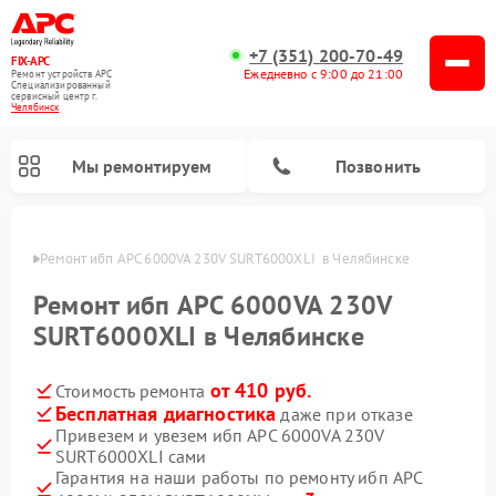
+7 (351) 200-70-49
FIX-APC
Ежедневно с 9:00 до 21:00
Ремонт устройств APC
Специализированный
cервисный центр г.
Челябинск
Мы ремонтируем
Позвонить
инске
Ремонт ибп APC 6000VA 230V SURT6000XLI  в Челябинске
Ремонт ибп APC 6000VA 230V
SURT6000XLI в Челябинске
от 410 руб.
Стоимость ремонта
Бесплатная диагностика
даже при отказе
Привезем и увезем ибп APC 6000VA 230V
SURT6000XLI сами
Гарантия на наши работы по ремонту ибп APC