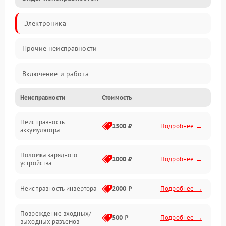
Электроника
Прочие неисправности
Включение и работа
Неисправности
Стоимость
Работа с нагрузкой
Неисправность
Звук и индикация
1500 ₽
Подробнее →
аккумулятора
Питание и режимы
Поломка зарядного
1000 ₽
Подробнее →
устройства
Интерфейсы и связь
Неисправность инвертора
2000 ₽
Подробнее →
Температура и эксплуатация
Повреждение входных/
500 ₽
Подробнее →
выходных разъемов
Механические повреждения