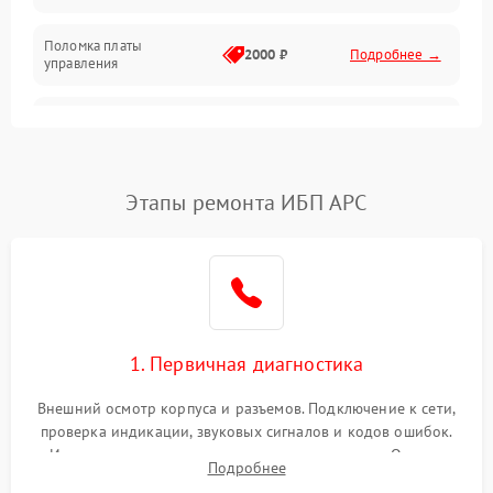
Поломка платы
Механика
2000 ₽
Подробнее →
управления
Неисправность
3000 ₽
Подробнее →
трансформатора
Повреждение
Этапы ремонта ИБП APC
500 ₽
Подробнее →
конденсаторов
Поломка предохранителя
100 ₽
Подробнее →
Неисправность системы
1000 ₽
Подробнее →
охлаждения
1. Первичная диагностика
Неисправность
500 ₽
Подробнее →
Внешний осмотр корпуса и разъемов. Подключение к сети,
индикаторов
проверка индикации, звуковых сигналов и кодов ошибок.
Измерение входного и выходного напряжения. Оценка
Поломка фильтров
Подробнее
1000 ₽
Подробнее →
реакции ИБП на отключение основного питания без
(EMI/EMC)