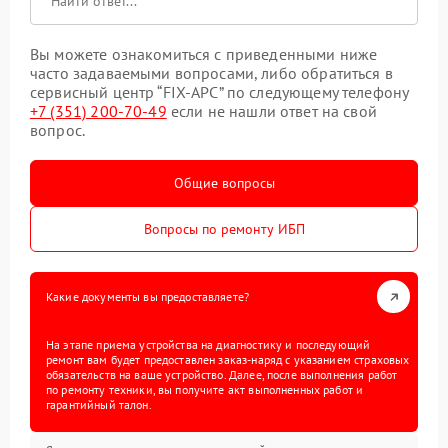
Вы можете ознакомиться с приведенными ниже
часто задаваемыми вопросами, либо обратиться в
сервисный центр “FIX-APC” по следующему телефону
+7 (351) 200-70-49
если не нашли ответ на свой
вопрос.
Общие вопросы
Вопросы по ремонту ИБП
Какие документы вы предоставляете?
На этапе приема устройства на диагностику и последующий
ремонт вам будет предоставлен заказ-наряд с указанием страховых
обязательств на ваше устройство. Далее, после выполнения работ
по ремонту техники, вы получите акт выполненных работ и
гарантийный талон.