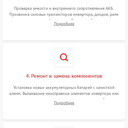
Поломка системы защиты
1000 ₽
Подробнее →
от перегрузок
Проверка емкости и внутреннего сопротивления АКБ.
Прозвонка силовых транзисторов инвертора, диодов, реле
Неисправность системы
переключения и трансформатора. Визуальный поиск вздутых
Подробнее
защиты от короткого
1500 ₽
Подробнее →
конденсаторов и прогаров на печатной плате.
замыкания
Повреждение системы
1000 ₽
Подробнее →
защиты от перегрева
Неисправность системы
защиты от
1500 ₽
Подробнее →
перенапряжения
4. Ремонт и замена компонентов
Установка новых аккумуляторных батарей с зачисткой
клемм. Выпаивание неисправных элементов инвертора или
цепи зарядки и монтаж новых радиодеталей.
Подробнее
Восстановление поврежденных токоведущих дорожек и
замена реле.