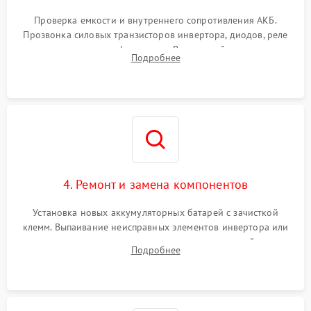
Поломка системы защиты
1000 ₽
Подробнее →
от перегрузок
Проверка емкости и внутреннего сопротивления АКБ.
Прозвонка силовых транзисторов инвертора, диодов, реле
Неисправность системы
переключения и трансформатора. Визуальный поиск вздутых
Подробнее
защиты от короткого
1500 ₽
Подробнее →
конденсаторов и прогаров на печатной плате.
замыкания
Повреждение системы
1000 ₽
Подробнее →
защиты от перегрева
Неисправность системы
защиты от
1500 ₽
Подробнее →
перенапряжения
4. Ремонт и замена компонентов
Установка новых аккумуляторных батарей с зачисткой
клемм. Выпаивание неисправных элементов инвертора или
цепи зарядки и монтаж новых радиодеталей.
Подробнее
Восстановление поврежденных токоведущих дорожек и
замена реле.