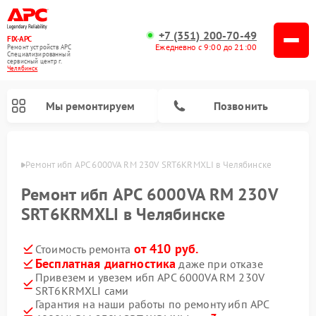
+7 (351) 200-70-49
FIX-APC
Ежедневно с 9:00 до 21:00
Ремонт устройств APC
Специализированный
cервисный центр г.
Челябинск
Мы ремонтируем
Позвонить
инске
Ремонт ибп APC 6000VA RM 230V SRT6KRMXLI в Челябинске
Ремонт ибп APC 6000VA RM 230V
SRT6KRMXLI в Челябинске
от 410 руб.
Стоимость ремонта
Бесплатная диагностика
даже при отказе
Привезем и увезем ибп APC 6000VA RM 230V
SRT6KRMXLI сами
Гарантия на наши работы по ремонту ибп APC