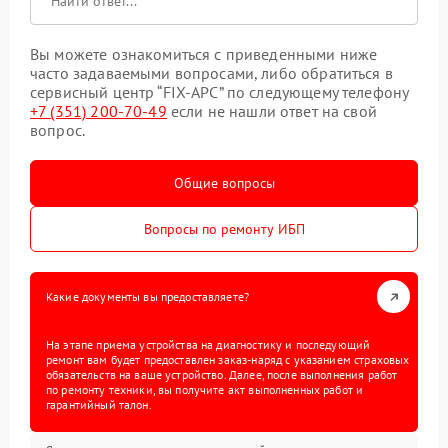
Вы можете ознакомиться с приведенными ниже
часто задаваемыми вопросами, либо обратиться в
сервисный центр “FIX-APC” по следующему телефону
+7 (351) 200-70-49
если не нашли ответ на свой
вопрос.
Общие вопросы
Вопросы по ремонту ИБП
Какие документы вы предоставляете?
На этапе приема устройства на диагностику и последующий
ремонт вам будет предоставлен заказ-наряд с указанием страховых
обязательств на ваше устройство. Далее, после выполнения работ
по ремонту техники, вы получите акт выполненных работ и
гарантийный талон.