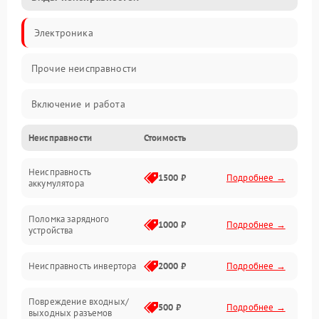
Электроника
Прочие неисправности
Включение и работа
Неисправности
Стоимость
Работа с нагрузкой
Неисправность
Звук и индикация
1500 ₽
Подробнее →
аккумулятора
Питание и режимы
Поломка зарядного
1000 ₽
Подробнее →
устройства
Интерфейсы и связь
Неисправность инвертора
2000 ₽
Подробнее →
Температура и эксплуатация
Повреждение входных/
500 ₽
Подробнее →
выходных разъемов
Механические повреждения