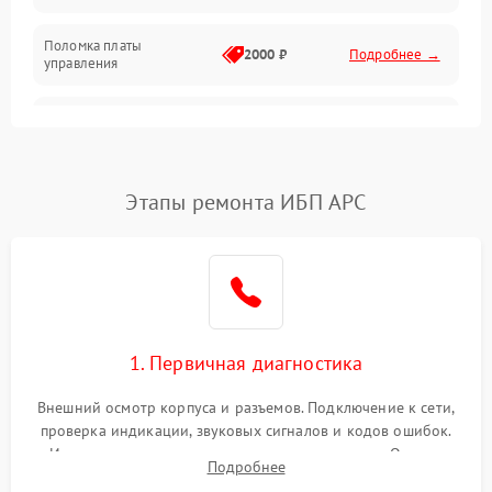
Поломка платы
Механика
2000 ₽
Подробнее →
управления
Неисправность
3000 ₽
Подробнее →
трансформатора
Повреждение
Этапы ремонта ИБП APC
500 ₽
Подробнее →
конденсаторов
Поломка предохранителя
100 ₽
Подробнее →
Неисправность системы
1000 ₽
Подробнее →
охлаждения
1. Первичная диагностика
Неисправность
500 ₽
Подробнее →
Внешний осмотр корпуса и разъемов. Подключение к сети,
индикаторов
проверка индикации, звуковых сигналов и кодов ошибок.
Измерение входного и выходного напряжения. Оценка
Поломка фильтров
Подробнее
1000 ₽
Подробнее →
реакции ИБП на отключение основного питания без
(EMI/EMC)