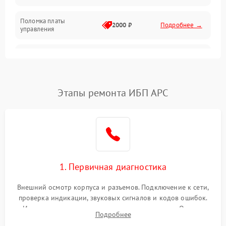
Поломка платы
Механика
2000 ₽
Подробнее →
управления
Неисправность
3000 ₽
Подробнее →
трансформатора
Повреждение
Этапы ремонта ИБП APC
500 ₽
Подробнее →
конденсаторов
Поломка предохранителя
100 ₽
Подробнее →
Неисправность системы
1000 ₽
Подробнее →
охлаждения
1. Первичная диагностика
Неисправность
500 ₽
Подробнее →
Внешний осмотр корпуса и разъемов. Подключение к сети,
индикаторов
проверка индикации, звуковых сигналов и кодов ошибок.
Измерение входного и выходного напряжения. Оценка
Поломка фильтров
Подробнее
1000 ₽
Подробнее →
реакции ИБП на отключение основного питания без
(EMI/EMC)