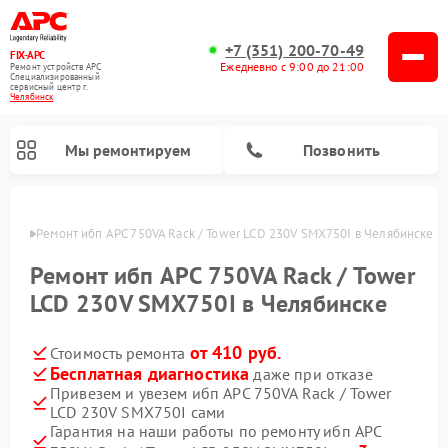
+7 (351) 200-70-49
FIX-APC
Ежедневно с 9:00 до 21:00
Ремонт устройств APC
Специализированный
cервисный центр г.
Челябинск
Мы ремонтируем
Позвонить
инске
Ремонт ибп APC 750VA Rack / Tower LCD 230V SMX750I в Челябинске
Ремонт ибп APC 750VA Rack / Tower
LCD 230V SMX750I в Челябинске
от 410 руб.
Стоимость ремонта
Бесплатная диагностика
даже при отказе
Привезем и увезем ибп APC 750VA Rack / Tower
LCD 230V SMX750I сами
Гарантия на наши работы по ремонту ибп APC