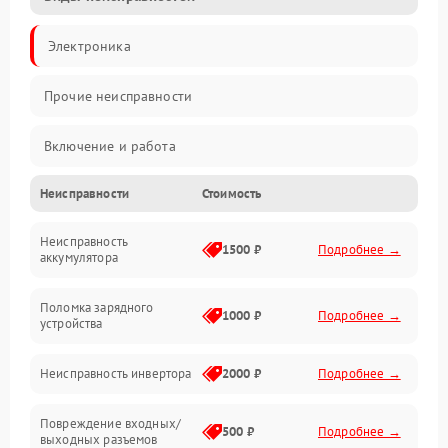
Электроника
Прочие неисправности
Включение и работа
Неисправности
Стоимость
Работа с нагрузкой
Неисправность
Звук и индикация
1500 ₽
Подробнее →
аккумулятора
Питание и режимы
Поломка зарядного
1000 ₽
Подробнее →
устройства
Интерфейсы и связь
Неисправность инвертора
2000 ₽
Подробнее →
Температура и эксплуатация
Повреждение входных/
500 ₽
Подробнее →
выходных разъемов
Механические повреждения