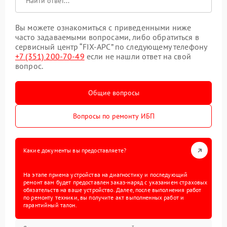
Вы можете ознакомиться с приведенными ниже
часто задаваемыми вопросами, либо обратиться в
сервисный центр “FIX-APC” по следующему телефону
+7 (351) 200-70-49
если не нашли ответ на свой
вопрос.
Общие вопросы
Вопросы по ремонту ИБП
Какие документы вы предоставляете?
На этапе приема устройства на диагностику и последующий
ремонт вам будет предоставлен заказ-наряд с указанием страховых
обязательств на ваше устройство. Далее, после выполнения работ
по ремонту техники, вы получите акт выполненных работ и
гарантийный талон.