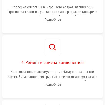
Поломка системы защиты
1000 ₽
Подробнее →
от перегрузок
Проверка емкости и внутреннего сопротивления АКБ.
Прозвонка силовых транзисторов инвертора, диодов, реле
Неисправность системы
переключения и трансформатора. Визуальный поиск вздутых
Подробнее
защиты от короткого
1500 ₽
Подробнее →
конденсаторов и прогаров на печатной плате.
замыкания
Повреждение системы
1000 ₽
Подробнее →
защиты от перегрева
Неисправность системы
защиты от
1500 ₽
Подробнее →
перенапряжения
4. Ремонт и замена компонентов
Установка новых аккумуляторных батарей с зачисткой
клемм. Выпаивание неисправных элементов инвертора или
цепи зарядки и монтаж новых радиодеталей.
Подробнее
Восстановление поврежденных токоведущих дорожек и
замена реле.