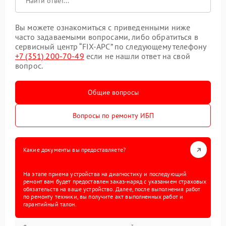
Вы можете ознакомиться с приведенными ниже
часто задаваемыми вопросами, либо обратиться в
сервисный центр “FIX-APC” по следующему телефону
+7 (351) 200-70-49
если не нашли ответ на свой
вопрос.
Общие вопросы
Вопросы по ремонту ИБП
Какие документы вы предоставляете?
На этапе приема устройства на диагностику и последующий
ремонт вам будет предоставлен заказ-наряд с указанием страховых
обязательств на ваше устройство. Далее, после выполнения работ
по ремонту техники, вы получите акт выполненных работ и
гарантийный талон.