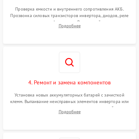
Поломка системы защиты
1000 ₽
Подробнее →
от перегрузок
Проверка емкости и внутреннего сопротивления АКБ.
Прозвонка силовых транзисторов инвертора, диодов, реле
Неисправность системы
переключения и трансформатора. Визуальный поиск вздутых
Подробнее
защиты от короткого
1500 ₽
Подробнее →
конденсаторов и прогаров на печатной плате.
замыкания
Повреждение системы
1000 ₽
Подробнее →
защиты от перегрева
Неисправность системы
защиты от
1500 ₽
Подробнее →
перенапряжения
4. Ремонт и замена компонентов
Установка новых аккумуляторных батарей с зачисткой
клемм. Выпаивание неисправных элементов инвертора или
цепи зарядки и монтаж новых радиодеталей.
Подробнее
Восстановление поврежденных токоведущих дорожек и
замена реле.