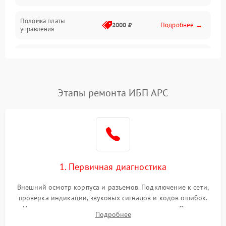
Поломка платы
Механика
2000 ₽
Подробнее →
управления
Неисправность
3000 ₽
Подробнее →
трансформатора
Повреждение
Этапы ремонта ИБП APC
500 ₽
Подробнее →
конденсаторов
Поломка предохранителя
100 ₽
Подробнее →
Неисправность системы
1000 ₽
Подробнее →
охлаждения
1. Первичная диагностика
Неисправность
500 ₽
Подробнее →
Внешний осмотр корпуса и разъемов. Подключение к сети,
индикаторов
проверка индикации, звуковых сигналов и кодов ошибок.
Измерение входного и выходного напряжения. Оценка
Поломка фильтров
Подробнее
1000 ₽
Подробнее →
реакции ИБП на отключение основного питания без
(EMI/EMC)