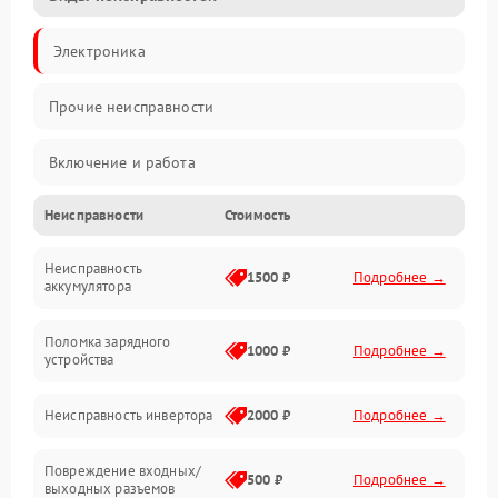
Электроника
Прочие неисправности
Включение и работа
Неисправности
Стоимость
Работа с нагрузкой
Неисправность
Звук и индикация
1500 ₽
Подробнее →
аккумулятора
Питание и режимы
Поломка зарядного
1000 ₽
Подробнее →
устройства
Интерфейсы и связь
Неисправность инвертора
2000 ₽
Подробнее →
Температура и эксплуатация
Повреждение входных/
500 ₽
Подробнее →
выходных разъемов
Механические повреждения