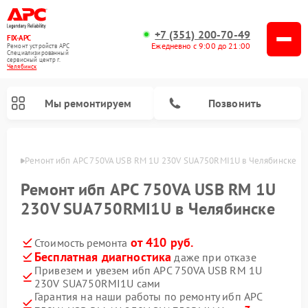
+7 (351) 200-70-49
FIX-APC
Ежедневно с 9:00 до 21:00
Ремонт устройств APC
Специализированный
cервисный центр г.
Челябинск
Мы ремонтируем
Позвонить
инске
Ремонт ибп APC 750VA USB RM 1U 230V SUA750RMI1U в Челябинске
Ремонт ибп APC 750VA USB RM 1U
230V SUA750RMI1U в Челябинске
от 410 руб.
Стоимость ремонта
Бесплатная диагностика
даже при отказе
Привезем и увезем ибп APC 750VA USB RM 1U
230V SUA750RMI1U сами
Гарантия на наши работы по ремонту ибп APC