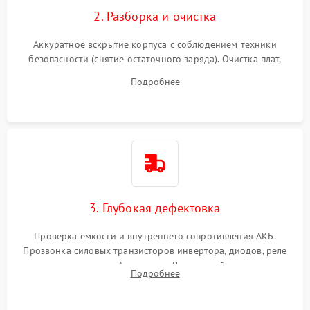
2. Разборка и очистка
Аккуратное вскрытие корпуса с соблюдением техники
безопасности (снятие остаточного заряда). Очистка плат,
радиаторов и кулеров от пыли с помощью сжатого воздуха
Подробнее
и кистей для предотвращения перегрева и замыканий.
3. Глубокая дефектовка
Проверка емкости и внутреннего сопротивления АКБ.
Прозвонка силовых транзисторов инвертора, диодов, реле
переключения и трансформатора. Визуальный поиск вздутых
Подробнее
конденсаторов и прогаров на печатной плате.