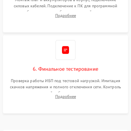
силовых кабелей. Подключение к ПК для программной
калибровки констант батареи, настройки порогов
Подробнее
срабатывания AVR и сброса счетчиков старения АКБ.
6. Финальное тестирование
Проверка работы ИБП под тестовой нагрузкой. Имитация
скачков напряжения и полного отключения сети. Контроль
времени автономной работы, температурного режима и
Подробнее
корректности формы выходного сигнала.