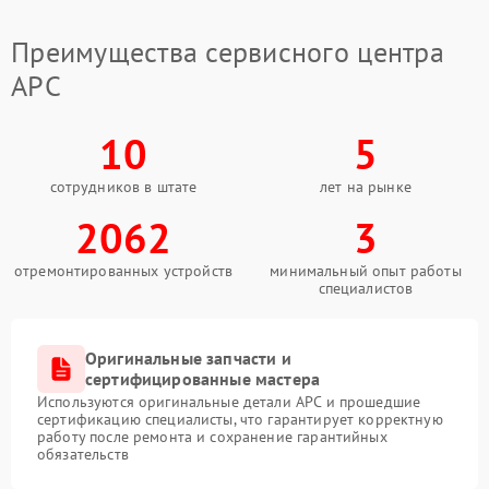
Профессиональное решение
вопроса
Преимущества сервисного центра
APC
Когда обращаться в сервис
Сервис APC предлагает комплексный подход к
10
5
диагностике и устранению неисправностей
аккумуляторных блоков. Специалисты используют
оригинальные компоненты для замены. Это
сотрудников в штате
лет на рынке
гарантирует восстановление полной
2062
3
работоспособности устройства.
Преимущества обращения
отремонтированных устройств
минимальный опыт работы
специалистов
Компания FIX-APC обеспечивает высокий уровень
сервиса и использует современные методы
тестирования. Клиенты получают подробные
разъяснения по итогам работ. Такой формат
Оригинальные запчасти и
позволяет избежать повторных проблем в будущем.
сертифицированные мастера
Используются оригинальные детали APC и прошедшие
Сервисный центр APC готов принять ваше
сертификацию специалисты, что гарантирует корректную
оборудование для тщательного обследования.
работу после ремонта и сохранение гарантийных
обязательств
Своевременное обращение помогает продлить срок