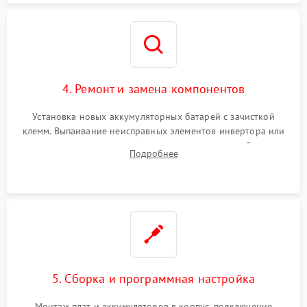
4. Ремонт и замена компонентов
Установка новых аккумуляторных батарей с зачисткой
клемм. Выпаивание неисправных элементов инвертора или
цепи зарядки и монтаж новых радиодеталей.
Подробнее
Восстановление поврежденных токоведущих дорожек и
замена реле.
5. Сборка и программная настройка
Монтаж плат и аккумуляторов в корпус, подключение