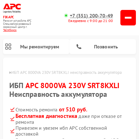
+7 (351) 200-70-49
FIX-APC
Ежедневно с 9:00 до 21:00
Ремонт устройств APC
Специализированный
cервисный центр г.
Челябинск
Мы ремонтируем
Позвонить
инске
ИБП APC 8000VA 230V SRT8KXLI неисправность аккумулятора
ИБП
APC 8000VA 230V SRT8KXLI
Неисправность аккумулятора
от 510 руб.
Стоимость ремонта
Бесплатная диагностика
даже при отказе от
ремонта
Привезем и увезем ибп APC собственной
доставкой