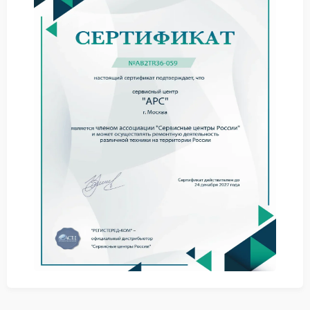
Возможные причины
Износ элементов питания со временем приводит к
потере емкости. Также сказывается воздействие
высоких температур или перепадов напряжения.
Правильная эксплуатация и периодический
контроль помогают отслеживать состояние.
Что делать при возникновении
неполадок
Полезные рекомендации
В первую очередь отключите нагрузку и проверьте
подключение кабелей. Избегайте самостоятельной
разборки корпуса чтобы не потерять гарантию.
Обратитесь в специализированную организацию
для точного определения причины.
Ремонт APC в таких случаях требует
профессионального оборудования и опыта.