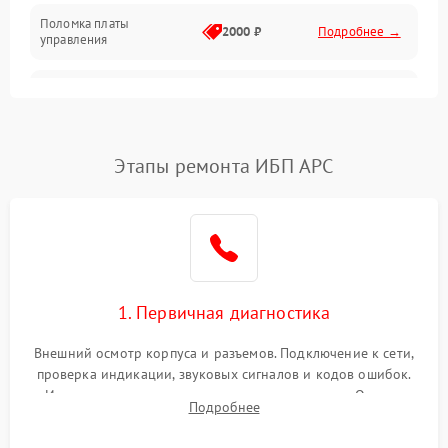
Поломка платы
Механика
2000 ₽
Подробнее →
управления
Неисправность
3000 ₽
Подробнее →
трансформатора
Повреждение
Этапы ремонта ИБП APC
500 ₽
Подробнее →
конденсаторов
Поломка предохранителя
100 ₽
Подробнее →
Неисправность системы
1000 ₽
Подробнее →
охлаждения
1. Первичная диагностика
Неисправность
500 ₽
Подробнее →
Внешний осмотр корпуса и разъемов. Подключение к сети,
индикаторов
проверка индикации, звуковых сигналов и кодов ошибок.
Измерение входного и выходного напряжения. Оценка
Поломка фильтров
Подробнее
1000 ₽
Подробнее →
реакции ИБП на отключение основного питания без
(EMI/EMC)
нагрузки.