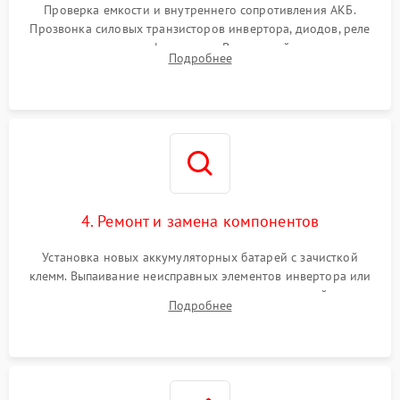
от перегрузок
Проверка емкости и внутреннего сопротивления АКБ.
Прозвонка силовых транзисторов инвертора, диодов, реле
Неисправность системы
переключения и трансформатора. Визуальный поиск вздутых
Подробнее
защиты от короткого
1500 ₽
Подробнее →
конденсаторов и прогаров на печатной плате.
замыкания
Повреждение системы
1000 ₽
Подробнее →
защиты от перегрева
Неисправность системы
защиты от
1500 ₽
Подробнее →
перенапряжения
4. Ремонт и замена компонентов
Установка новых аккумуляторных батарей с зачисткой
клемм. Выпаивание неисправных элементов инвертора или
цепи зарядки и монтаж новых радиодеталей.
Подробнее
Восстановление поврежденных токоведущих дорожек и
замена реле.