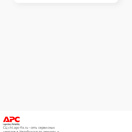
СЦ chl.apc-fix.ru - сеть сервисных
центров в Челябинске по ремонту и