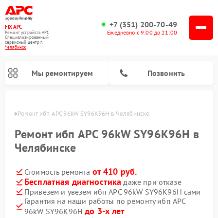
+7 (351) 200-70-49
FIX-APC
Ежедневно с 9:00 до 21:00
Ремонт устройств APC
Специализированный
cервисный центр г.
Челябинск
Мы ремонтируем
Позвонить
инске
Ремонт ибп APC 96kW SY96K96H в Челябинске
Ремонт ибп APC 96kW SY96K96H в
Челябинске
от 410 руб.
Стоимость ремонта
Бесплатная диагностика
даже при отказе
Привезем и увезем ибп APC 96kW SY96K96H сами
Гарантия на наши работы по ремонту ибп APC
до 3-х лет
96kW SY96K96H