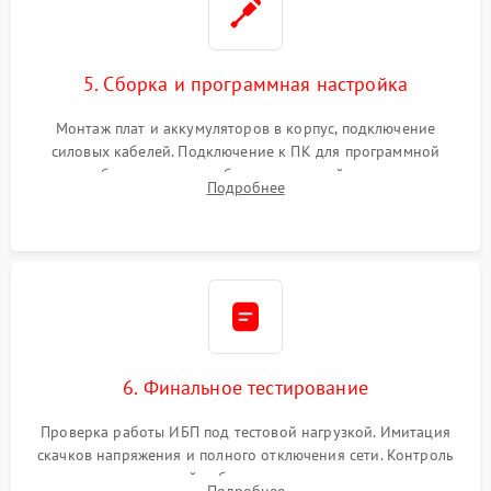
5. Сборка и программная настройка
Монтаж плат и аккумуляторов в корпус, подключение
силовых кабелей. Подключение к ПК для программной
калибровки констант батареи, настройки порогов
Подробнее
срабатывания AVR и сброса счетчиков старения АКБ.
6. Финальное тестирование
Проверка работы ИБП под тестовой нагрузкой. Имитация
скачков напряжения и полного отключения сети. Контроль
времени автономной работы, температурного режима и