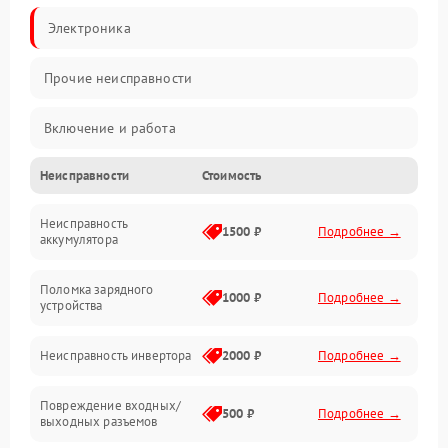
Электроника
Прочие неисправности
Включение и работа
Неисправности
Стоимость
Работа с нагрузкой
Неисправность
Звук и индикация
1500 ₽
Подробнее →
аккумулятора
Питание и режимы
Поломка зарядного
1000 ₽
Подробнее →
устройства
Интерфейсы и связь
Неисправность инвертора
2000 ₽
Подробнее →
Температура и эксплуатация
Повреждение входных/
500 ₽
Подробнее →
выходных разъемов
Механические повреждения