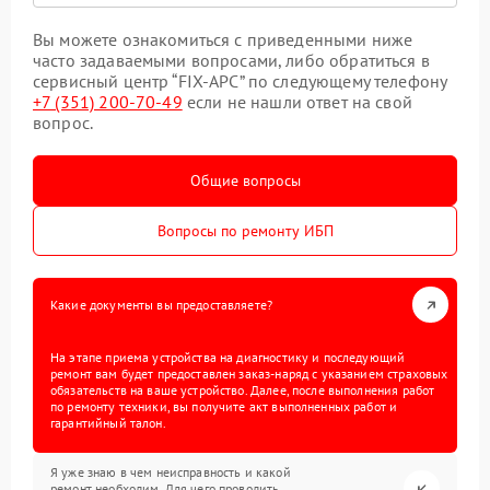
Вы можете ознакомиться с приведенными ниже
часто задаваемыми вопросами, либо обратиться в
сервисный центр “FIX-APC” по следующему телефону
+7 (351) 200-70-49
если не нашли ответ на свой
вопрос.
Общие вопросы
Вопросы по ремонту ИБП
Какие документы вы предоставляете?
На этапе приема устройства на диагностику и последующий
ремонт вам будет предоставлен заказ-наряд с указанием страховых
обязательств на ваше устройство. Далее, после выполнения работ
по ремонту техники, вы получите акт выполненных работ и
гарантийный талон.
Я уже знаю в чем неисправность и какой
ремонт необходим. Для чего проводить