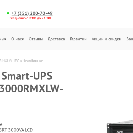
+7 (351) 200-70-49
Ежедневно с 9:00 до 21:00
ны
О нас
Отзывы
Доставка
Гарантии
Акции и скидки
Зая
0RMXLW-IEC в Челябинске
 Smart-UPS
T3000RMXLW-
е
 SRT 3000VA LCD