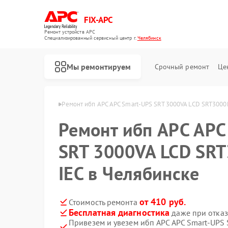
FIX-APC
Ремонт устройств APC
Специализированный cервисный центр г.
Челябинск
Мы ремонтируем
Срочный ремонт
Це
бп APC в Челябинске
Ремонт ибп APC APC Smart-UPS SRT 3000VA LCD SRT300
Ремонт ибп APC APC
SRT 3000VA LCD SR
IEC в Челябинске
от 410 руб.
Стоимость ремонта
Бесплатная диагностика
даже при отказ
Привезем и увезем ибп APC APC Smart-UPS