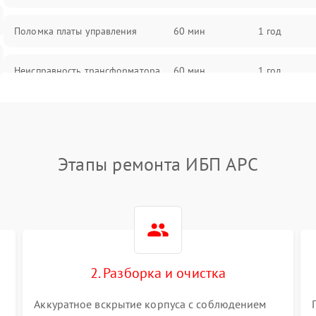
Поломка платы управления
60 мин
1 год
Неисправность трансформатора
60 мин
1 год
Повреждение конденсаторов
60 мин
1 год
Поломка предохранителя
60 мин
1 год
Этапы ремонта ИБП APC
Неисправность системы
60 мин
1 год
охлаждения
Неисправность индикаторов
60 мин
1 год
2. Разборка и очистка
Поломка фильтров (EMI/EMC)
60 мин
1 год
Аккуратное вскрытие корпуса с соблюдением