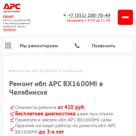
+7 (351) 200-70-49
FIX-APC
Ежедневно с 9:00 до 21:00
Ремонт устройств APC
Специализированный
cервисный центр г.
Челябинск
Мы ремонтируем
Позвонить
инске
Ремонт ибп APC BX1600MI в Челябинске
Ремонт ибп APC BX1600MI в
Челябинске
от 410 руб.
Стоимость ремонта
Бесплатная диагностика
даже при отказе
Привезем и увезем ибп APC BX1600MI сами
Гарантия на наши работы по ремонту ибп APC
до 3-х лет
BX1600MI