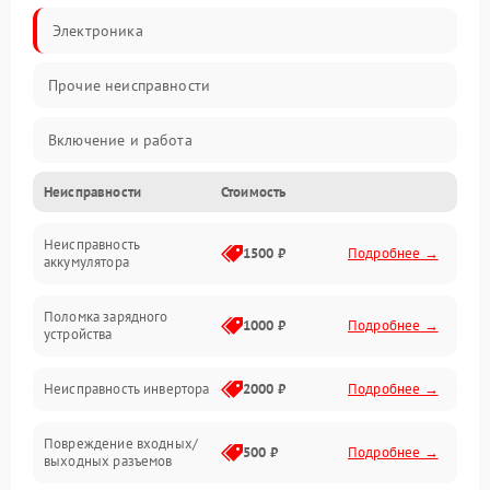
Электроника
Прочие неисправности
Включение и работа
Неисправности
Стоимость
Работа с нагрузкой
Неисправность
Звук и индикация
1500 ₽
Подробнее →
аккумулятора
Питание и режимы
Поломка зарядного
1000 ₽
Подробнее →
устройства
Интерфейсы и связь
Неисправность инвертора
2000 ₽
Подробнее →
Температура и эксплуатация
Повреждение входных/
500 ₽
Подробнее →
выходных разъемов
Механические повреждения