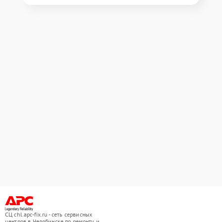
СЦ chl.apc-fix.ru - сеть сервисных
центров в Челябинске по ремонту и