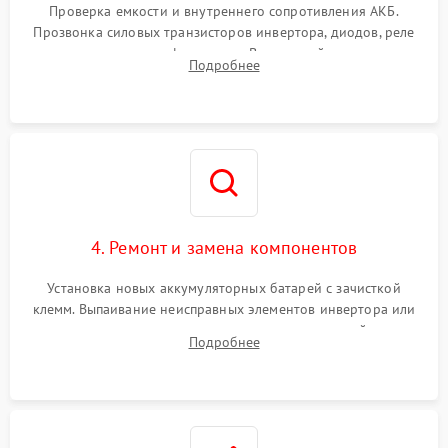
от перегрузок
Проверка емкости и внутреннего сопротивления АКБ.
Прозвонка силовых транзисторов инвертора, диодов, реле
Неисправность системы
переключения и трансформатора. Визуальный поиск вздутых
Подробнее
защиты от короткого
1500 ₽
Подробнее →
конденсаторов и прогаров на печатной плате.
замыкания
Повреждение системы
1000 ₽
Подробнее →
защиты от перегрева
Неисправность системы
защиты от
1500 ₽
Подробнее →
перенапряжения
4. Ремонт и замена компонентов
Установка новых аккумуляторных батарей с зачисткой
клемм. Выпаивание неисправных элементов инвертора или
цепи зарядки и монтаж новых радиодеталей.
Подробнее
Восстановление поврежденных токоведущих дорожек и
замена реле.