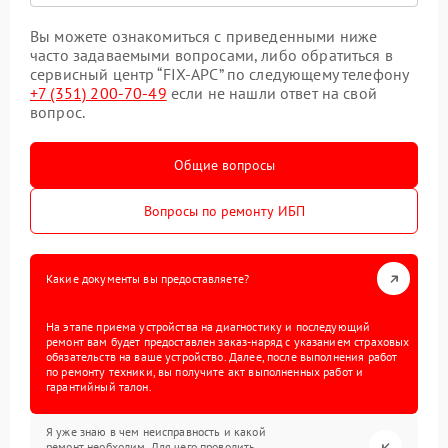
Вы можете ознакомиться с приведенными ниже
часто задаваемыми вопросами, либо обратиться в
сервисный центр “FIX-APC” по следующему телефону
+7 (351) 200-70-49
если не нашли ответ на свой
вопрос.
Общие вопросы
Вопросы по ремонту ИБП
Какие документы вы предоставляете?
На этапе приема устройства на диагностику и последующий
ремонт вам будет предоставлен заказ-наряд с указанием страховых
обязательств на ваше устройство. Далее, после выполнения работ
по ремонту техники, вы получите акт выполненных работ и
гарантийный талон.
Я уже знаю в чем неисправность и какой
ремонт необходим. Для чего проводить