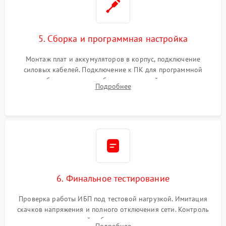
5. Сборка и программная настройка
Монтаж плат и аккумуляторов в корпус, подключение
силовых кабелей. Подключение к ПК для программной
калибровки констант батареи, настройки порогов
Подробнее
срабатывания AVR и сброса счетчиков старения АКБ.
6. Финальное тестирование
Проверка работы ИБП под тестовой нагрузкой. Имитация
скачков напряжения и полного отключения сети. Контроль
времени автономной работы, температурного режима и