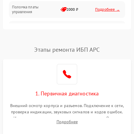
Поломка платы
Механика
2000 ₽
Подробнее →
управления
Неисправность
3000 ₽
Подробнее →
трансформатора
Повреждение
Этапы ремонта ИБП APC
500 ₽
Подробнее →
конденсаторов
Поломка предохранителя
100 ₽
Подробнее →
Неисправность системы
1000 ₽
Подробнее →
охлаждения
1. Первичная диагностика
Неисправность
500 ₽
Подробнее →
Внешний осмотр корпуса и разъемов. Подключение к сети,
индикаторов
проверка индикации, звуковых сигналов и кодов ошибок.
Измерение входного и выходного напряжения. Оценка
Поломка фильтров
Подробнее
1000 ₽
Подробнее →
реакции ИБП на отключение основного питания без
(EMI/EMC)
нагрузки.