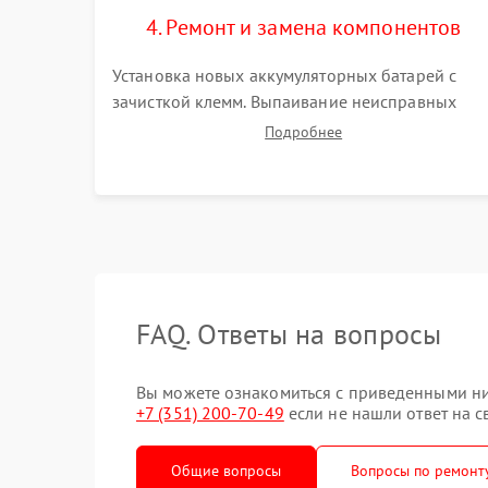
4. Ремонт и замена компонентов
Установка новых аккумуляторных батарей с
зачисткой клемм. Выпаивание неисправных
элементов инвертора или цепи зарядки и
Подробнее
монтаж новых радиодеталей. Восстановление
поврежденных токоведущих дорожек и замена
реле.
FAQ. Ответы на вопросы
Вы можете ознакомиться с приведенными ни
+7 (351) 200-70-49
если не нашли ответ на с
Общие вопросы
Вопросы по ремонт