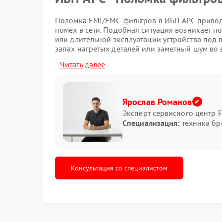
Поломка EMI/EMC-фильтров в ИБП APC привод
помех в сети. Подобная ситуация возникает п
или длительной эксплуатации устройства под 
запах нагретых деталей или заметный шум во 
Читать далее
Какие признаки указывают н
появление треска внутри корпуса;
самопроизвольное отключение ИБП;
Ярослав Романов
нагрев в районе сетевого входа;
Эксперт сервисного центр F
помехи в подключенной технике;
Специализация:
техника бр
нестабильная работа после включения.
При подобных симптомах ремонт APC стоит вы
Эксплуатация устройства в таком состоянии 
компонентов.
Консультация со специалистом
Что можно сделать до обращ
Иногда проблема связана с загрязнением вну
конденсаторов фильтра. Не стоит подключать 