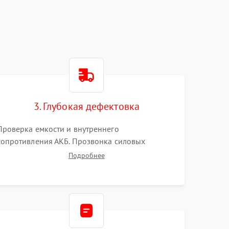
3. Глубокая дефектовка
Проверка емкости и внутреннего
сопротивления АКБ. Прозвонка силовых
транзисторов инвертора, диодов, реле
Подробнее
переключения и трансформатора. Визуальный
поиск вздутых конденсаторов и прогаров на
печатной плате.