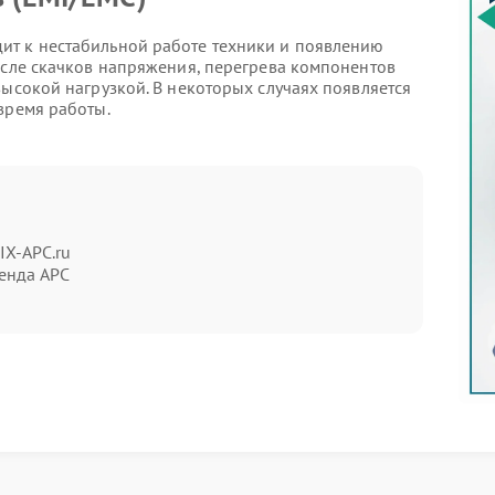
ит к нестабильной работе техники и появлению
осле скачков напряжения, перегрева компонентов
высокой нагрузкой. В некоторых случаях появляется
время работы.
а проблему
IX-APC.ru
енда APC
полнять сразу после обнаружения неисправности.
может привести к повреждению других электронных
ения к мастеру
тренних элементов или повреждением
ИБП APC к удлинителям сомнительного качества и