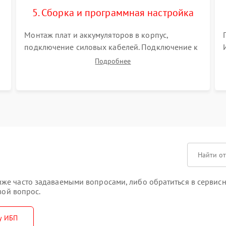
5. Сборка и программная настройка
Монтаж плат и аккумуляторов в корпус,
подключение силовых кабелей. Подключение к
ПК для программной калибровки констант
Подробнее
батареи, настройки порогов срабатывания AVR
и сброса счетчиков старения АКБ.
же часто задаваемыми вопросами, либо обратиться в сервисн
вой вопрос.
у ИБП