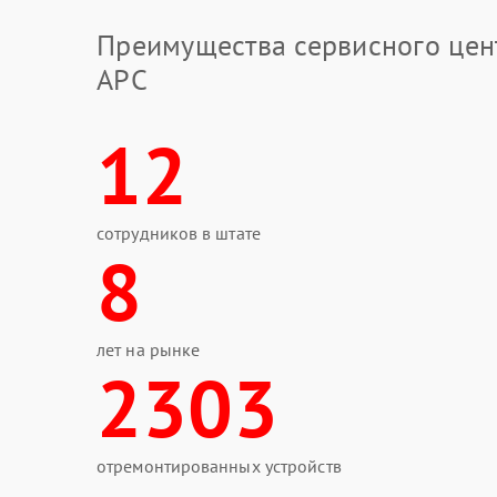
перегружать линию большим количеством техн
Преимущества сервисного цен
отключить устройство от сети;
не использовать ИБП при запахе гари
APC
не вскрывать корпус без опыта работ
Через сервис APC выполняется замена повреж
12
цепей фильтрации. После ремонта устройство 
Куда обратиться при неиспр
сотрудников в штате
Когда требуется сервисный центр APC, важно 
8
ИБП данного бренда. Компания FIX-APC прово
конденсаторов и поврежденных цепей с испо
выполненных работ устройство стабильно функ
лет на рынке
2303
отремонтированных устройств