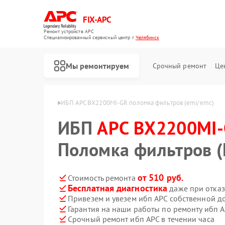
FIX-APC
Ремонт устройств APC
Специализированный cервисный центр г.
Челябинск
Мы ремонтируем
Срочный ремонт
Це
MI-GR в Челябинске
ИБП APC BX2200MI-GR поломка фильтров (emi/emc)
ИБП
APC BX2200MI
Поломка фильтров 
от 510 руб.
Стоимость ремонта
Бесплатная диагностика
даже при отказ
Привезем и увезем ибп APC собственной д
Гарантия на наши работы по ремонту ибп 
Срочный ремонт ибп APC в течении часа