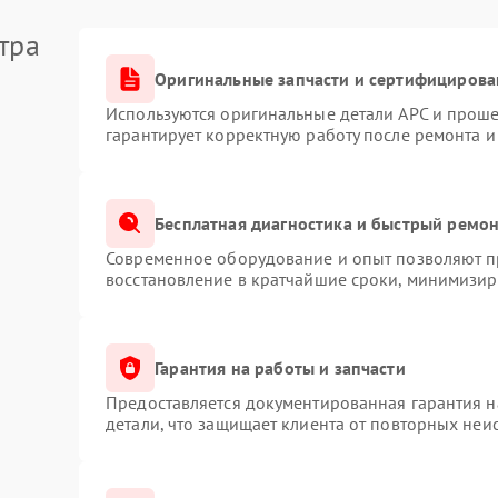
ики.
тра
;
Оригинальные запчасти и сертифицирова
ы с электроникой.
Используются оригинальные детали APC и прош
денных элементов, очистка платы и диагностика
гарантирует корректную работу после ремонта и
проходит тестирование под нагрузкой.
авности
Бесплатная диагностика и быстрый ремо
выбирать специалистов с опытом работы именно с
Современное оборудование и опыт позволяют пр
дит ремонт фильтров EMI/EMC, замену
восстановление в кратчайшие сроки, минимизиру
льзованием совместимых комплектующих. После
ционирует и не создает помех в сети.
Гарантия на работы и запчасти
Предоставляется документированная гарантия 
детали, что защищает клиента от повторных неи