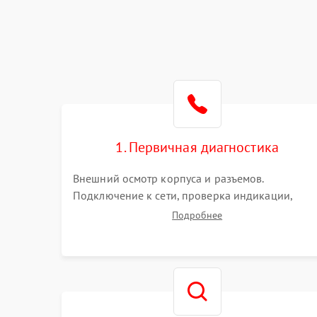
1. Первичная диагностика
Внешний осмотр корпуса и разъемов.
Подключение к сети, проверка индикации,
звуковых сигналов и кодов ошибок. Измерение
Подробнее
входного и выходного напряжения. Оценка
реакции ИБП на отключение основного питани
без нагрузки.