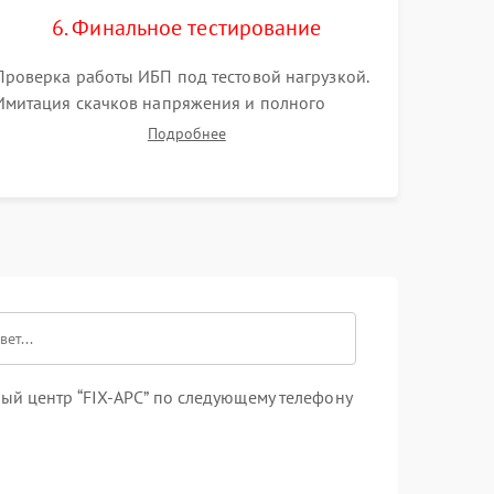
6. Финальное тестирование
Проверка работы ИБП под тестовой нагрузкой.
Имитация скачков напряжения и полного
отключения сети. Контроль времени автономной
Подробнее
работы, температурного режима и корректности
формы выходного сигнала.
ый центр “FIX-APC” по следующему телефону