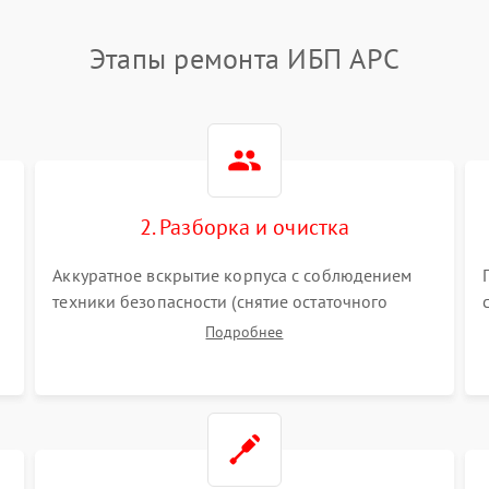
Этапы ремонта ИБП APC
2. Разборка и очистка
Аккуратное вскрытие корпуса с соблюдением
техники безопасности (снятие остаточного
заряда). Очистка плат, радиаторов и кулеров от
Подробнее
пыли с помощью сжатого воздуха и кистей для
я
предотвращения перегрева и замыканий.