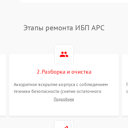
Этапы ремонта ИБП APC
2. Разборка и очистка
Аккуратное вскрытие корпуса с соблюдением
техники безопасности (снятие остаточного
заряда). Очистка плат, радиаторов и кулеров от
Подробнее
пыли с помощью сжатого воздуха и кистей для
я
предотвращения перегрева и замыканий.