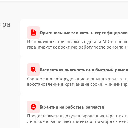
в исправности кабелей и подключений. Также
устить ИБП APC на несколько минут.
тра
и.
Оригинальные запчасти и сертифицирова
от пыли.
Используются оригинальные детали APC и прош
монт APC с заменой поврежденных элементов и
гарантирует корректную работу после ремонта и
Бесплатная диагностика и быстрый ремо
APC с применением специализированного
 платы управления, реле и цепей коммутации. После
Современное оборудование и опыт позволяют пр
д нагрузкой.
восстановление в кратчайшие сроки, минимизиру
добные неисправности с учетом особенностей
бот оборудование работает стабильнее и
Гарантия на работы и запчасти
Предоставляется документированная гарантия 
детали, что защищает клиента от повторных неи