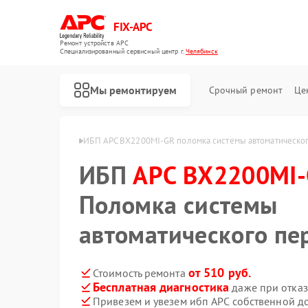
FIX-APC
Ремонт устройств APC
Специализированный cервисный центр г.
Челябинск
Мы ремонтируем
Срочный ремонт
Це
MI-GR в Челябинске
ИБП APC BX2200MI-GR поломка системы автоматическо
ИБП
APC BX2200MI
Поломка системы
автоматического п
от 510 руб.
Стоимость ремонта
Бесплатная диагностика
даже при отказ
Привезем и увезем ибп APC собственной д