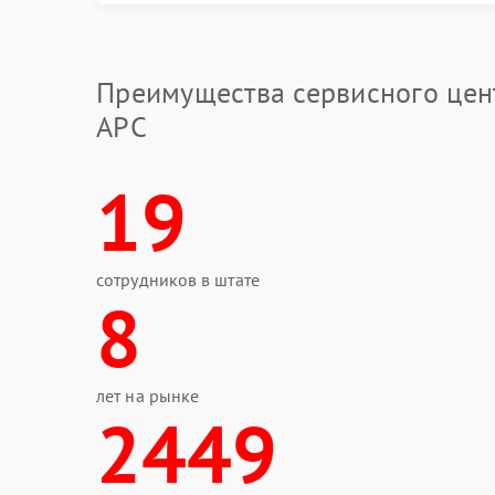
Перед обращением к мастеру стоит убедиться 
полезно отключить лишнюю нагрузку и перезап
Преимущества сервисного цен
Проверить состояние аккумулятора.
Убедиться в стабильности электросет
APC
Очистить вентиляционные отверстия 
Когда проблема сохраняется, потребуется ре
19
настройкой системы переключения.
Обращение в сервис
сотрудников в штате
Полноценную диагностику выполняет сервис 
8
оборудования. Мастера определяют состояние
ремонта устройство проходит тестирование по
Надежный сервисный центр APC устраняет по
конкретной серии ИБП. После выполненных ра
лет на рынке
безопаснее при перепадах напряжения.
2449