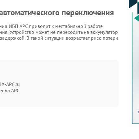
 автоматического переключения
ния ИБП APC приводит к нестабильной работе
ия. Устройство может не переходить на аккумулятор
задержкой. В такой ситуации возрастает риск потери
а неисправность
 резкие отключения, щелчки внутри корпуса и
ет перегреваться или издавать непривычный шум.
IX-APC.ru
енда APC
ряжения;
 активную эксплуатацию устройства. Изношенные
езным поломкам.
тельно