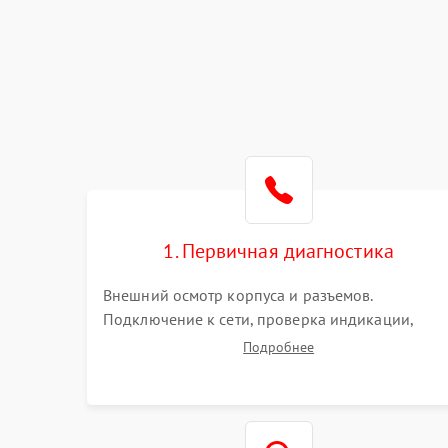
1. Первичная диагностика
Внешний осмотр корпуса и разъемов.
Подключение к сети, проверка индикации,
звуковых сигналов и кодов ошибок. Измерение
Подробнее
входного и выходного напряжения. Оценка
реакции ИБП на отключение основного питани
без нагрузки.