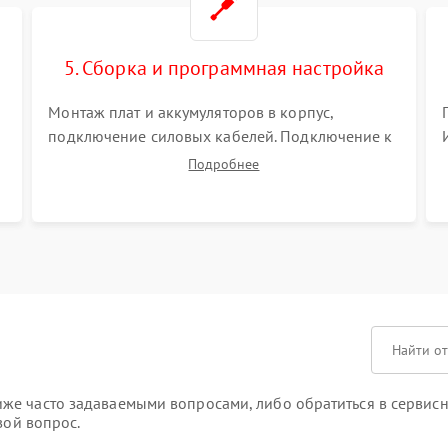
5. Сборка и программная настройка
Монтаж плат и аккумуляторов в корпус,
подключение силовых кабелей. Подключение к
ПК для программной калибровки констант
Подробнее
батареи, настройки порогов срабатывания AVR
и сброса счетчиков старения АКБ.
же часто задаваемыми вопросами, либо обратиться в сервисн
вой вопрос.