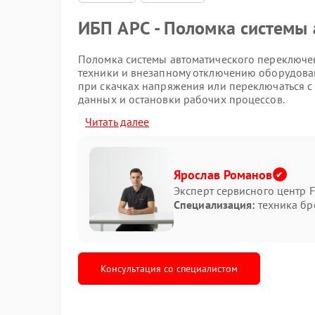
ИБП APC - Поломка системы
Поломка системы автоматического переключе
техники и внезапному отключению оборудован
при скачках напряжения или переключаться с 
данных и остановки рабочих процессов.
Читать далее
Какие признаки указывают н
Среди характерных симптомов можно заметить
мигание индикаторов. Иногда ИБП APC начина
Ярослав Романов
Эксперт сервисного центр F
долгое переключение на аккумулятор;
Специализация:
техника бр
самопроизвольное отключение техники;
нестабильная работа после перепадов нап
запах перегрева внутри корпуса.
При подобных признаках не стоит продолжать
Консультация со специалистом
компоненты способны привести к более серь
Что можно сделать самостоя