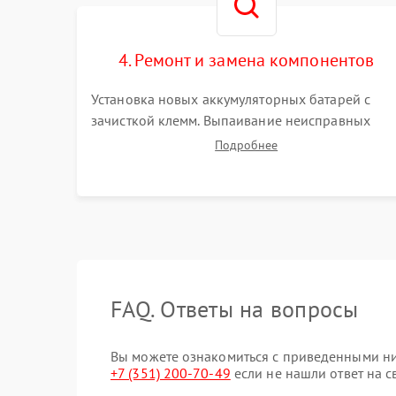
4. Ремонт и замена компонентов
Установка новых аккумуляторных батарей с
зачисткой клемм. Выпаивание неисправных
элементов инвертора или цепи зарядки и
Подробнее
монтаж новых радиодеталей. Восстановление
поврежденных токоведущих дорожек и замена
реле.
FAQ. Ответы на вопросы
Вы можете ознакомиться с приведенными ни
+7 (351) 200-70-49
если не нашли ответ на с