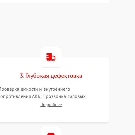
3. Глубокая дефектовка
Проверка емкости и внутреннего
сопротивления АКБ. Прозвонка силовых
транзисторов инвертора, диодов, реле
Подробнее
переключения и трансформатора. Визуальный
поиск вздутых конденсаторов и прогаров на
печатной плате.