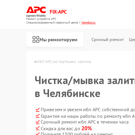
FIX-APC
Ремонт устройств APC
Специализированный cервисный центр г.
Челябинск
Мы ремонтируем
Срочный ремонт
Це
бп APC в Челябинске
ИБП APC чистка/мывка  залития
Чистка/мывка залит
в Челябинске
Привезем и увезем ибп APC собственной д
Гарантия на наши работы по ремонту ибп 
Срочный ремонт ибп APC в течении часа
20%
Скидка для вас до
Получите 1500 рублей на ремонт