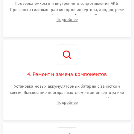
от перегрузок
Проверка емкости и внутреннего сопротивления АКБ.
Прозвонка силовых транзисторов инвертора, диодов, реле
Неисправность системы
переключения и трансформатора. Визуальный поиск вздутых
Подробнее
защиты от короткого
1500 ₽
Подробнее →
конденсаторов и прогаров на печатной плате.
замыкания
Повреждение системы
1000 ₽
Подробнее →
защиты от перегрева
Неисправность системы
защиты от
1500 ₽
Подробнее →
перенапряжения
4. Ремонт и замена компонентов
Установка новых аккумуляторных батарей с зачисткой
клемм. Выпаивание неисправных элементов инвертора или
цепи зарядки и монтаж новых радиодеталей.
Подробнее
Восстановление поврежденных токоведущих дорожек и
замена реле.