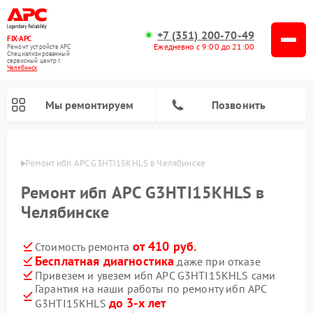
+7 (351) 200-70-49
FIX-APC
Ежедневно с 9:00 до 21:00
Ремонт устройств APC
Специализированный
cервисный центр г.
Челябинск
Мы ремонтируем
Позвонить
инске
Ремонт ибп APC G3HTI15KHLS в Челябинске
Ремонт ибп APC G3HTI15KHLS в
Челябинске
от 410 руб.
Стоимость ремонта
Бесплатная диагностика
даже при отказе
Привезем и увезем ибп APC G3HTI15KHLS сами
Гарантия на наши работы по ремонту ибп APC
до 3-х лет
G3HTI15KHLS