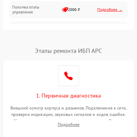
Поломка платы
Механика
2000 ₽
Подробнее →
управления
Неисправность
3000 ₽
Подробнее →
трансформатора
Повреждение
Этапы ремонта ИБП APC
500 ₽
Подробнее →
конденсаторов
Поломка предохранителя
100 ₽
Подробнее →
Неисправность системы
1000 ₽
Подробнее →
охлаждения
1. Первичная диагностика
Неисправность
500 ₽
Подробнее →
Внешний осмотр корпуса и разъемов. Подключение к сети,
индикаторов
проверка индикации, звуковых сигналов и кодов ошибок.
Измерение входного и выходного напряжения. Оценка
Поломка фильтров
Подробнее
1000 ₽
Подробнее →
реакции ИБП на отключение основного питания без
(EMI/EMC)
нагрузки.