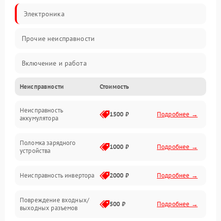
Электроника
Прочие неисправности
Включение и работа
Неисправности
Стоимость
Работа с нагрузкой
Неисправность
Звук и индикация
1500 ₽
Подробнее →
аккумулятора
Питание и режимы
Поломка зарядного
1000 ₽
Подробнее →
устройства
Интерфейсы и связь
Неисправность инвертора
2000 ₽
Подробнее →
Температура и эксплуатация
Повреждение входных/
500 ₽
Подробнее →
выходных разъемов
Механические повреждения