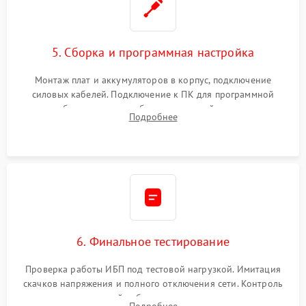
5. Сборка и программная настройка
Монтаж плат и аккумуляторов в корпус, подключение
силовых кабелей. Подключение к ПК для программной
калибровки констант батареи, настройки порогов
Подробнее
срабатывания AVR и сброса счетчиков старения АКБ.
6. Финальное тестирование
Проверка работы ИБП под тестовой нагрузкой. Имитация
скачков напряжения и полного отключения сети. Контроль
времени автономной работы, температурного режима и