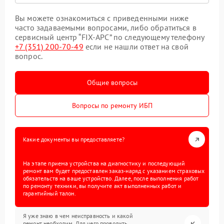
Вы можете ознакомиться с приведенными ниже
часто задаваемыми вопросами, либо обратиться в
сервисный центр “FIX-APC” по следующему телефону
+7 (351) 200-70-49
если не нашли ответ на свой
вопрос.
Общие вопросы
Вопросы по ремонту ИБП
Какие документы вы предоставляете?
На этапе приема устройства на диагностику и последующий
ремонт вам будет предоставлен заказ-наряд с указанием страховых
обязательств на ваше устройство. Далее, после выполнения работ
по ремонту техники, вы получите акт выполненных работ и
гарантийный талон.
Я уже знаю в чем неисправность и какой
ремонт необходим. Для чего проводить