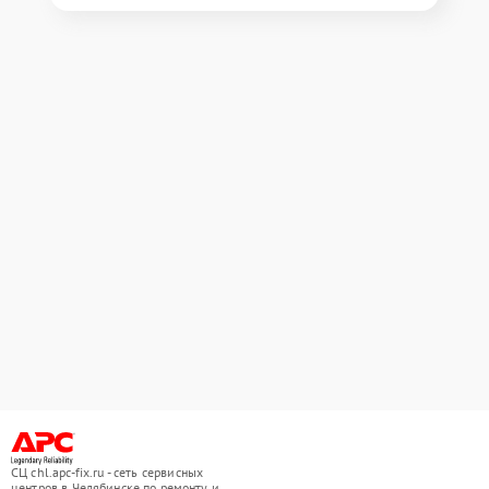
СЦ chl.apc-fix.ru - сеть сервисных
центров в Челябинске по ремонту и