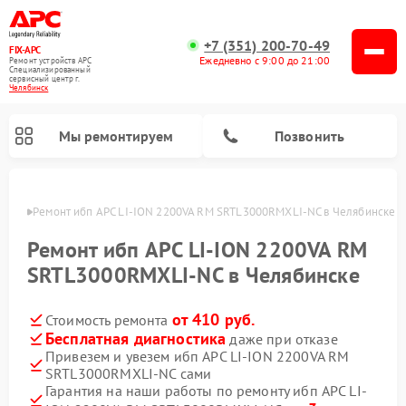
+7 (351) 200-70-49
FIX-APC
Ежедневно с 9:00 до 21:00
Ремонт устройств APC
Специализированный
cервисный центр г.
Челябинск
Мы ремонтируем
Позвонить
инске
Ремонт ибп APC LI-ION 2200VA RM SRTL3000RMXLI-NC в Челябинске
Ремонт ибп APC LI-ION 2200VA RM
SRTL3000RMXLI-NC в Челябинске
от 410 руб.
Стоимость ремонта
Бесплатная диагностика
даже при отказе
Привезем и увезем ибп APC LI-ION 2200VA RM
SRTL3000RMXLI-NC сами
Гарантия на наши работы по ремонту ибп APC LI-