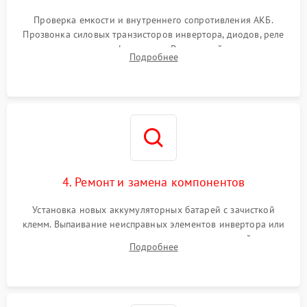
Поломка системы защиты
1000 ₽
Подробнее →
от перегрузок
Проверка емкости и внутреннего сопротивления АКБ.
Прозвонка силовых транзисторов инвертора, диодов, реле
Неисправность системы
переключения и трансформатора. Визуальный поиск вздутых
Подробнее
защиты от короткого
1500 ₽
Подробнее →
конденсаторов и прогаров на печатной плате.
замыкания
Повреждение системы
1000 ₽
Подробнее →
защиты от перегрева
Неисправность системы
защиты от
1500 ₽
Подробнее →
перенапряжения
4. Ремонт и замена компонентов
Установка новых аккумуляторных батарей с зачисткой
клемм. Выпаивание неисправных элементов инвертора или
цепи зарядки и монтаж новых радиодеталей.
Подробнее
Восстановление поврежденных токоведущих дорожек и
замена реле.