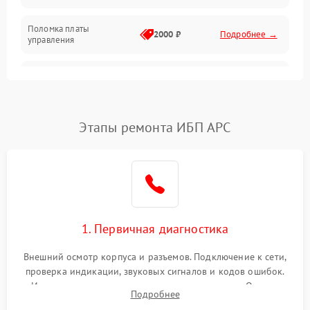
Поломка платы
Механика
2000 ₽
Подробнее →
управления
Неисправность
3000 ₽
Подробнее →
трансформатора
Повреждение
Этапы ремонта ИБП APC
500 ₽
Подробнее →
конденсаторов
Поломка предохранителя
100 ₽
Подробнее →
Неисправность системы
1000 ₽
Подробнее →
охлаждения
1. Первичная диагностика
Неисправность
500 ₽
Подробнее →
Внешний осмотр корпуса и разъемов. Подключение к сети,
индикаторов
проверка индикации, звуковых сигналов и кодов ошибок.
Измерение входного и выходного напряжения. Оценка
Поломка фильтров
Подробнее
1000 ₽
Подробнее →
реакции ИБП на отключение основного питания без
(EMI/EMC)