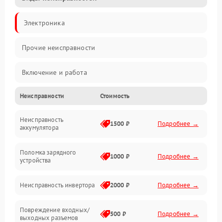
Электроника
Прочие неисправности
Включение и работа
Неисправности
Стоимость
Работа с нагрузкой
Неисправность
Звук и индикация
1500 ₽
Подробнее →
аккумулятора
Питание и режимы
Поломка зарядного
1000 ₽
Подробнее →
устройства
Интерфейсы и связь
Неисправность инвертора
2000 ₽
Подробнее →
Температура и эксплуатация
Повреждение входных/
500 ₽
Подробнее →
выходных разъемов
Механические повреждения