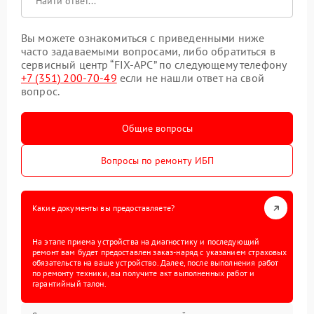
Вы можете ознакомиться с приведенными ниже
часто задаваемыми вопросами, либо обратиться в
сервисный центр “FIX-APC” по следующему телефону
+7 (351) 200-70-49
если не нашли ответ на свой
вопрос.
Общие вопросы
Вопросы по ремонту ИБП
Какие документы вы предоставляете?
На этапе приема устройства на диагностику и последующий
ремонт вам будет предоставлен заказ-наряд с указанием страховых
обязательств на ваше устройство. Далее, после выполнения работ
по ремонту техники, вы получите акт выполненных работ и
гарантийный талон.