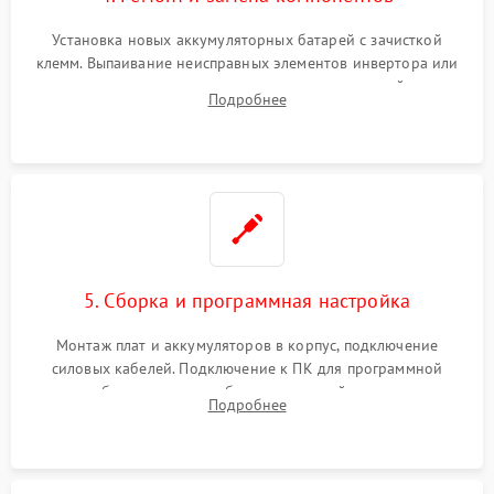
Установка новых аккумуляторных батарей с зачисткой
клемм. Выпаивание неисправных элементов инвертора или
цепи зарядки и монтаж новых радиодеталей.
Подробнее
Восстановление поврежденных токоведущих дорожек и
замена реле.
5. Сборка и программная настройка
Монтаж плат и аккумуляторов в корпус, подключение
силовых кабелей. Подключение к ПК для программной
калибровки констант батареи, настройки порогов
Подробнее
срабатывания AVR и сброса счетчиков старения АКБ.