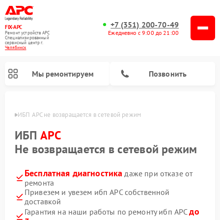
+7 (351) 200-70-49
FIX-APC
Ежедневно с 9:00 до 21:00
Ремонт устройств APC
Специализированный
cервисный центр г.
Челябинск
Мы ремонтируем
Позвонить
инске
ИБП APC не возвращается в сетевой режим
ИБП
APC
Не возвращается в сетевой режим
Бесплатная диагностика
даже при отказе от
ремонта
Привезем и увезем ибп APC собственной
доставкой
до
Гарантия на наши работы по ремонту ибп APC