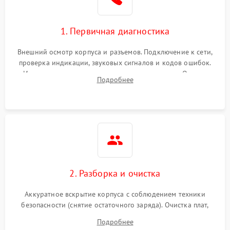
1. Первичная диагностика
Внешний осмотр корпуса и разъемов. Подключение к сети,
проверка индикации, звуковых сигналов и кодов ошибок.
Измерение входного и выходного напряжения. Оценка
Подробнее
реакции ИБП на отключение основного питания без
нагрузки.
2. Разборка и очистка
Аккуратное вскрытие корпуса с соблюдением техники
безопасности (снятие остаточного заряда). Очистка плат,
радиаторов и кулеров от пыли с помощью сжатого воздуха
Подробнее
и кистей для предотвращения перегрева и замыканий.