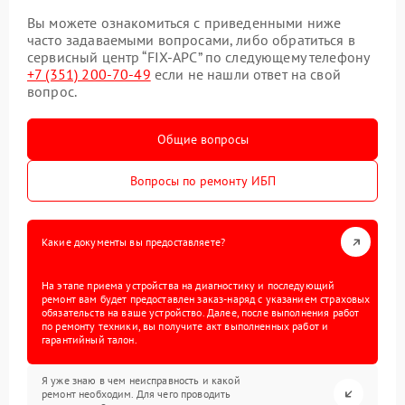
Вы можете ознакомиться с приведенными ниже
часто задаваемыми вопросами, либо обратиться в
сервисный центр “FIX-APC” по следующему телефону
+7 (351) 200-70-49
если не нашли ответ на свой
вопрос.
Общие вопросы
Вопросы по ремонту ИБП
Какие документы вы предоставляете?
На этапе приема устройства на диагностику и последующий
ремонт вам будет предоставлен заказ-наряд с указанием страховых
обязательств на ваше устройство. Далее, после выполнения работ
по ремонту техники, вы получите акт выполненных работ и
гарантийный талон.
Я уже знаю в чем неисправность и какой
ремонт необходим. Для чего проводить