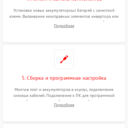
Установка новых аккумуляторных батарей с зачисткой
клемм. Выпаивание неисправных элементов инвертора или
цепи зарядки и монтаж новых радиодеталей.
Подробнее
Восстановление поврежденных токоведущих дорожек и
замена реле.
5. Сборка и программная настройка
Монтаж плат и аккумуляторов в корпус, подключение
силовых кабелей. Подключение к ПК для программной
калибровки констант батареи, настройки порогов
Подробнее
срабатывания AVR и сброса счетчиков старения АКБ.