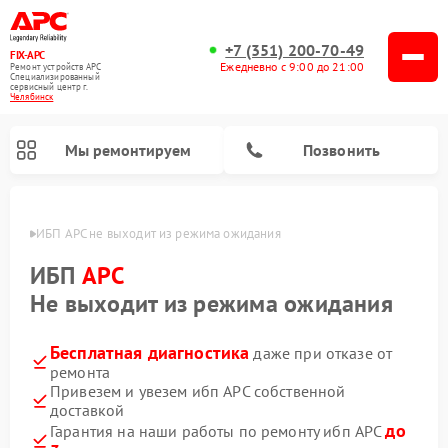
+7 (351) 200-70-49
FIX-APC
Ежедневно с 9:00 до 21:00
Ремонт устройств APC
Специализированный
cервисный центр г.
Челябинск
Мы ремонтируем
Позвонить
инске
ИБП APC не выходит из режима ожидания
ИБП
APC
Не выходит из режима ожидания
Бесплатная диагностика
даже при отказе от
ремонта
Привезем и увезем ибп APC собственной
доставкой
до
Гарантия на наши работы по ремонту ибп APC