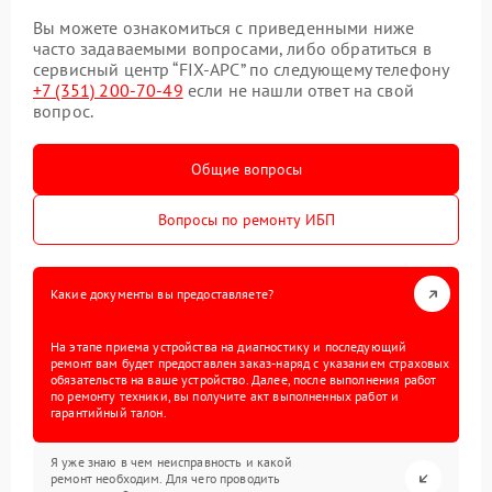
Вы можете ознакомиться с приведенными ниже
часто задаваемыми вопросами, либо обратиться в
сервисный центр “FIX-APC” по следующему телефону
+7 (351) 200-70-49
если не нашли ответ на свой
вопрос.
Общие вопросы
Вопросы по ремонту ИБП
Какие документы вы предоставляете?
На этапе приема устройства на диагностику и последующий
ремонт вам будет предоставлен заказ-наряд с указанием страховых
обязательств на ваше устройство. Далее, после выполнения работ
по ремонту техники, вы получите акт выполненных работ и
гарантийный талон.
Я уже знаю в чем неисправность и какой
ремонт необходим. Для чего проводить