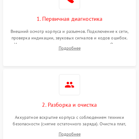
1. Первичная диагностика
Внешний осмотр корпуса и разъемов. Подключение к сети,
проверка индикации, звуковых сигналов и кодов ошибок.
Измерение входного и выходного напряжения. Оценка
Подробнее
реакции ИБП на отключение основного питания без
нагрузки.
2. Разборка и очистка
Аккуратное вскрытие корпуса с соблюдением техники
безопасности (снятие остаточного заряда). Очистка плат,
радиаторов и кулеров от пыли с помощью сжатого воздуха
Подробнее
и кистей для предотвращения перегрева и замыканий.