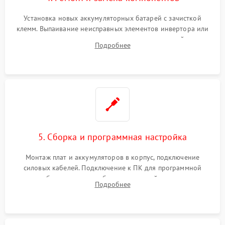
Установка новых аккумуляторных батарей с зачисткой
клемм. Выпаивание неисправных элементов инвертора или
цепи зарядки и монтаж новых радиодеталей.
Подробнее
Восстановление поврежденных токоведущих дорожек и
замена реле.
5. Сборка и программная настройка
Монтаж плат и аккумуляторов в корпус, подключение
силовых кабелей. Подключение к ПК для программной
калибровки констант батареи, настройки порогов
Подробнее
срабатывания AVR и сброса счетчиков старения АКБ.