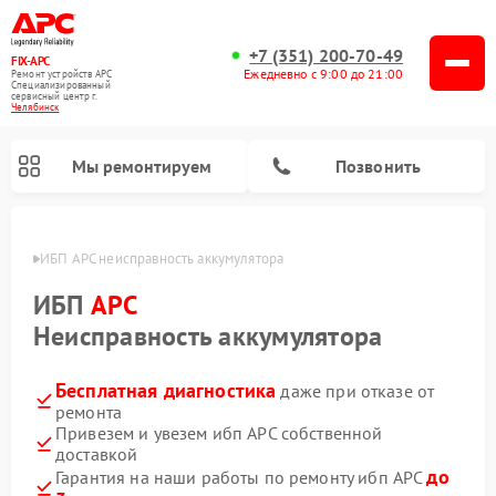
+7 (351) 200-70-49
FIX-APC
Ежедневно с 9:00 до 21:00
Ремонт устройств APC
Специализированный
cервисный центр г.
Челябинск
Мы ремонтируем
Позвонить
инске
ИБП APC неисправность аккумулятора
ИБП
APC
Неисправность аккумулятора
Бесплатная диагностика
даже при отказе от
ремонта
Привезем и увезем ибп APC собственной
доставкой
до
Гарантия на наши работы по ремонту ибп APC