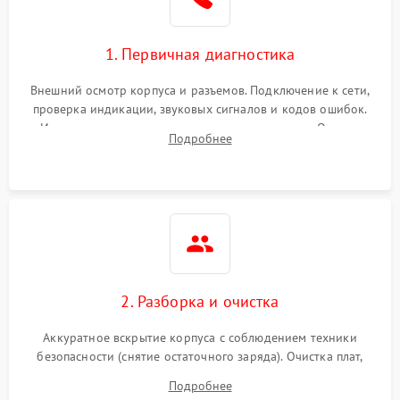
1. Первичная диагностика
Внешний осмотр корпуса и разъемов. Подключение к сети,
проверка индикации, звуковых сигналов и кодов ошибок.
Измерение входного и выходного напряжения. Оценка
Подробнее
реакции ИБП на отключение основного питания без
нагрузки.
2. Разборка и очистка
Аккуратное вскрытие корпуса с соблюдением техники
безопасности (снятие остаточного заряда). Очистка плат,
радиаторов и кулеров от пыли с помощью сжатого воздуха
Подробнее
и кистей для предотвращения перегрева и замыканий.