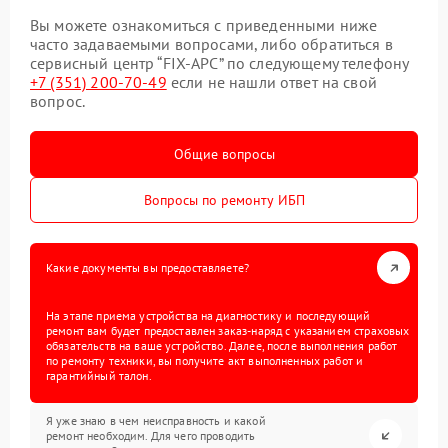
Вы можете ознакомиться с приведенными ниже
часто задаваемыми вопросами, либо обратиться в
сервисный центр “FIX-APC” по следующему телефону
+7 (351) 200-70-49
если не нашли ответ на свой
вопрос.
Общие вопросы
Вопросы по ремонту ИБП
Какие документы вы предоставляете?
На этапе приема устройства на диагностику и последующий
ремонт вам будет предоставлен заказ-наряд с указанием страховых
обязательств на ваше устройство. Далее, после выполнения работ
по ремонту техники, вы получите акт выполненных работ и
гарантийный талон.
Я уже знаю в чем неисправность и какой
ремонт необходим. Для чего проводить