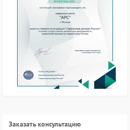
высоких температур или перепадов напряжения.
Правильная эксплуатация и периодический
контроль помогают отслеживать состояние.
Что делать при возникновении
неполадок
Полезные рекомендации
В первую очередь отключите нагрузку и проверьте
подключение кабелей. Избегайте самостоятельной
разборки корпуса чтобы не потерять гарантию.
Обратитесь в специализированную организацию
для точного определения причины.
Ремонт APC в таких случаях требует
профессионального оборудования и опыта.
Профессиональное решение
вопроса
Заказать консультацию
Когда обращаться в сервис