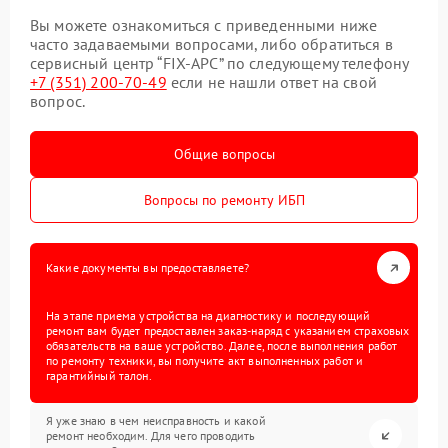
Вы можете ознакомиться с приведенными ниже
часто задаваемыми вопросами, либо обратиться в
сервисный центр “FIX-APC” по следующему телефону
+7 (351) 200-70-49
если не нашли ответ на свой
вопрос.
Общие вопросы
Вопросы по ремонту ИБП
Какие документы вы предоставляете?
На этапе приема устройства на диагностику и последующий
ремонт вам будет предоставлен заказ-наряд с указанием страховых
обязательств на ваше устройство. Далее, после выполнения работ
по ремонту техники, вы получите акт выполненных работ и
гарантийный талон.
Я уже знаю в чем неисправность и какой
ремонт необходим. Для чего проводить