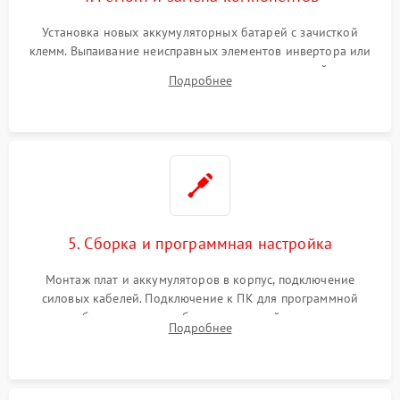
Установка новых аккумуляторных батарей с зачисткой
клемм. Выпаивание неисправных элементов инвертора или
цепи зарядки и монтаж новых радиодеталей.
Подробнее
Восстановление поврежденных токоведущих дорожек и
замена реле.
5. Сборка и программная настройка
Монтаж плат и аккумуляторов в корпус, подключение
силовых кабелей. Подключение к ПК для программной
калибровки констант батареи, настройки порогов
Подробнее
срабатывания AVR и сброса счетчиков старения АКБ.