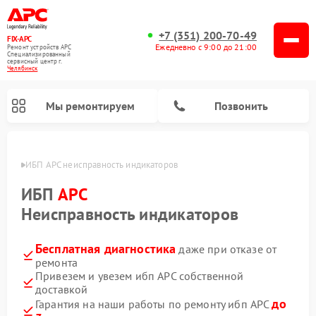
+7 (351) 200-70-49
FIX-APC
Ежедневно с 9:00 до 21:00
Ремонт устройств APC
Специализированный
cервисный центр г.
Челябинск
Мы ремонтируем
Позвонить
инске
ИБП APC неисправность индикаторов
ИБП
APC
Неисправность индикаторов
Бесплатная диагностика
даже при отказе от
ремонта
Привезем и увезем ибп APC собственной
доставкой
до
Гарантия на наши работы по ремонту ибп APC