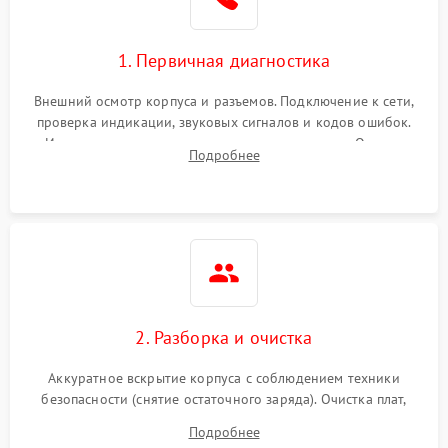
1. Первичная диагностика
Внешний осмотр корпуса и разъемов. Подключение к сети,
проверка индикации, звуковых сигналов и кодов ошибок.
Измерение входного и выходного напряжения. Оценка
Подробнее
реакции ИБП на отключение основного питания без
нагрузки.
2. Разборка и очистка
Аккуратное вскрытие корпуса с соблюдением техники
безопасности (снятие остаточного заряда). Очистка плат,
радиаторов и кулеров от пыли с помощью сжатого воздуха
Подробнее
и кистей для предотвращения перегрева и замыканий.