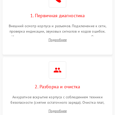
1. Первичная диагностика
Внешний осмотр корпуса и разъемов. Подключение к сети,
проверка индикации, звуковых сигналов и кодов ошибок.
Измерение входного и выходного напряжения. Оценка
Подробнее
реакции ИБП на отключение основного питания без
нагрузки.
2. Разборка и очистка
Аккуратное вскрытие корпуса с соблюдением техники
безопасности (снятие остаточного заряда). Очистка плат,
радиаторов и кулеров от пыли с помощью сжатого воздуха
Подробнее
и кистей для предотвращения перегрева и замыканий.