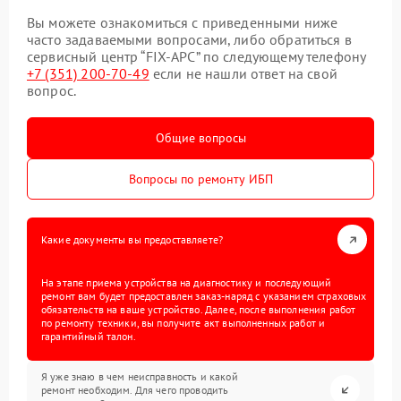
Вы можете ознакомиться с приведенными ниже
часто задаваемыми вопросами, либо обратиться в
сервисный центр “FIX-APC” по следующему телефону
+7 (351) 200-70-49
если не нашли ответ на свой
вопрос.
Общие вопросы
Вопросы по ремонту ИБП
Какие документы вы предоставляете?
На этапе приема устройства на диагностику и последующий
ремонт вам будет предоставлен заказ-наряд с указанием страховых
обязательств на ваше устройство. Далее, после выполнения работ
по ремонту техники, вы получите акт выполненных работ и
гарантийный талон.
Я уже знаю в чем неисправность и какой
ремонт необходим. Для чего проводить