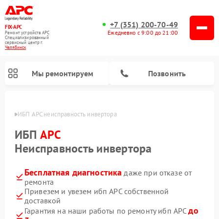
+7 (351) 200-70-49
FIX-APC
Ежедневно с 9:00 до 21:00
Ремонт устройств APC
Специализированный
cервисный центр г.
Челябинск
Мы ремонтируем
Позвонить
инске
ИБП APC неисправность инвертора
ИБП
APC
Неисправность инвертора
Бесплатная диагностика
даже при отказе от
ремонта
Привезем и увезем ибп APC собственной
доставкой
до
Гарантия на наши работы по ремонту ибп APC