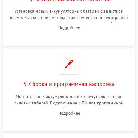
Установка новых аккумуляторных батарей с зачисткой
клемм. Выпаивание неисправных элементов инвертора или
цепи зарядки и монтаж новых радиодеталей.
Подробнее
Восстановление поврежденных токоведущих дорожек и
замена реле.
5. Сборка и программная настройка
Монтаж плат и аккумуляторов в корпус, подключение
силовых кабелей. Подключение к ПК для программной
калибровки констант батареи, настройки порогов
Подробнее
срабатывания AVR и сброса счетчиков старения АКБ.