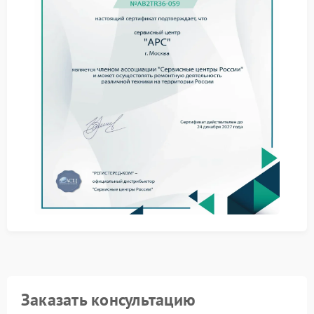
Перед обращением в сервис стоит оценить базовые
моменты и исключить простые причины.
проверить кабель и розетку;
перезапустить ИБП;
убедиться в отсутствии перегрузки;
оценить состояние аккумулятора.
При сохранении проблемы требуется ремонт APC,
так как самостоятельные действия не решают
ситуацию полностью.
Сервис APC предполагает диагностику платы
зарядки и замену элементов, отвечающих за
накопление энергии.
Обращение в сервисный центр APC дает
возможность устранить неисправность с учетом
особенностей конструкции и подобрать
подходящие комплектующие.
Компания FIX-APC занимается такими задачами,
обеспечивая точную настройку системы зарядки и
стабильную работу оборудования.
Заказать консультацию