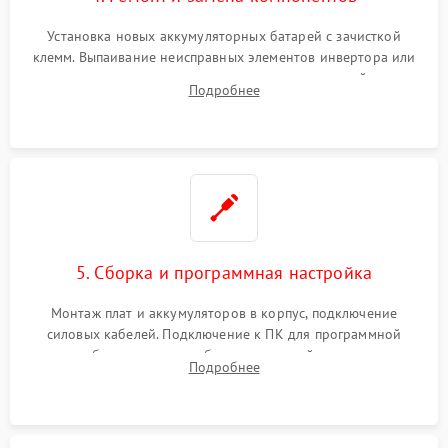
Установка новых аккумуляторных батарей с зачисткой
клемм. Выпаивание неисправных элементов инвертора или
цепи зарядки и монтаж новых радиодеталей.
Подробнее
Восстановление поврежденных токоведущих дорожек и
замена реле.
5. Сборка и программная настройка
Монтаж плат и аккумуляторов в корпус, подключение
силовых кабелей. Подключение к ПК для программной
калибровки констант батареи, настройки порогов
Подробнее
срабатывания AVR и сброса счетчиков старения АКБ.