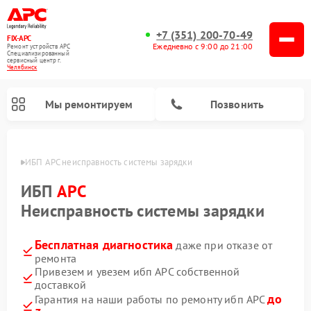
+7 (351) 200-70-49
FIX-APC
Ежедневно с 9:00 до 21:00
Ремонт устройств APC
Специализированный
cервисный центр г.
Челябинск
Мы ремонтируем
Позвонить
инске
ИБП APC неисправность системы зарядки
ИБП
APC
Неисправность системы зарядки
Бесплатная диагностика
даже при отказе от
ремонта
Привезем и увезем ибп APC собственной
доставкой
до
Гарантия на наши работы по ремонту ибп APC