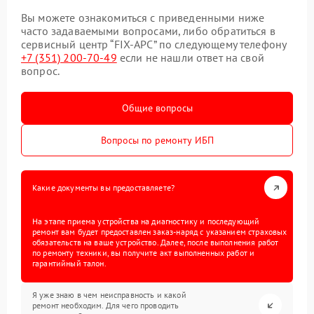
Вы можете ознакомиться с приведенными ниже
часто задаваемыми вопросами, либо обратиться в
сервисный центр “FIX-APC” по следующему телефону
+7 (351) 200-70-49
если не нашли ответ на свой
вопрос.
Общие вопросы
Вопросы по ремонту ИБП
Какие документы вы предоставляете?
На этапе приема устройства на диагностику и последующий
ремонт вам будет предоставлен заказ-наряд с указанием страховых
обязательств на ваше устройство. Далее, после выполнения работ
по ремонту техники, вы получите акт выполненных работ и
гарантийный талон.
Я уже знаю в чем неисправность и какой
ремонт необходим. Для чего проводить