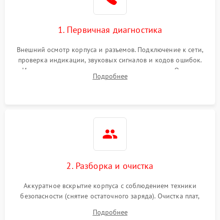
1. Первичная диагностика
Внешний осмотр корпуса и разъемов. Подключение к сети,
проверка индикации, звуковых сигналов и кодов ошибок.
Измерение входного и выходного напряжения. Оценка
Подробнее
реакции ИБП на отключение основного питания без
нагрузки.
2. Разборка и очистка
Аккуратное вскрытие корпуса с соблюдением техники
безопасности (снятие остаточного заряда). Очистка плат,
радиаторов и кулеров от пыли с помощью сжатого воздуха
Подробнее
и кистей для предотвращения перегрева и замыканий.