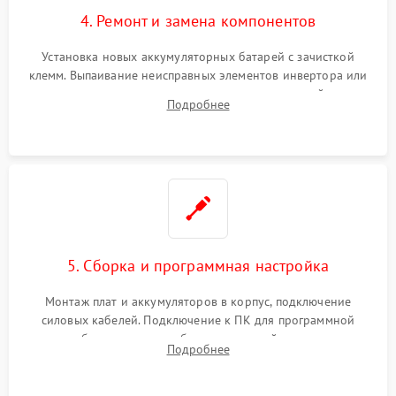
4. Ремонт и замена компонентов
Установка новых аккумуляторных батарей с зачисткой
клемм. Выпаивание неисправных элементов инвертора или
цепи зарядки и монтаж новых радиодеталей.
Подробнее
Восстановление поврежденных токоведущих дорожек и
замена реле.
5. Сборка и программная настройка
Монтаж плат и аккумуляторов в корпус, подключение
силовых кабелей. Подключение к ПК для программной
калибровки констант батареи, настройки порогов
Подробнее
срабатывания AVR и сброса счетчиков старения АКБ.