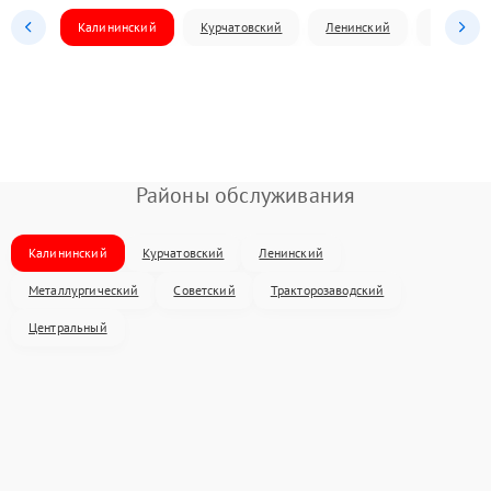
Калининский
Курчатовский
Ленинский
Металлур
Районы обслуживания
Калининский
Курчатовский
Ленинский
Металлургический
Советский
Тракторозаводский
Центральный