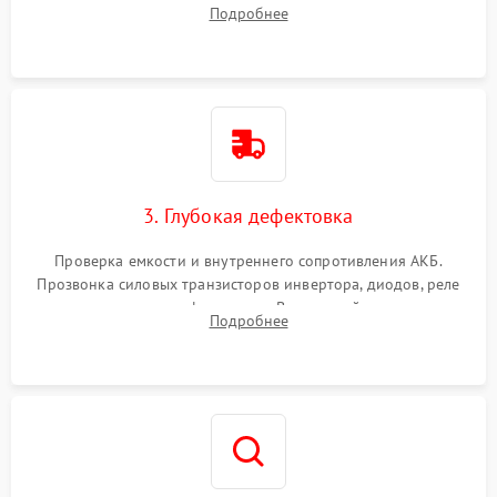
радиаторов и кулеров от пыли с помощью сжатого воздуха
Подробнее
и кистей для предотвращения перегрева и замыканий.
3. Глубокая дефектовка
Проверка емкости и внутреннего сопротивления АКБ.
Прозвонка силовых транзисторов инвертора, диодов, реле
переключения и трансформатора. Визуальный поиск вздутых
Подробнее
конденсаторов и прогаров на печатной плате.