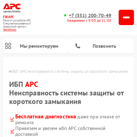
+7 (351) 200-70-49
FIX-APC
Ежедневно с 9:00 до 21:00
Ремонт устройств APC
Специализированный
cервисный центр г.
Челябинск
Мы ремонтируем
Позвонить
инске
ИБП APC неисправность системы защиты от короткого замыкания
ИБП
APC
Неисправность системы защиты от
короткого замыкания
Бесплатная диагностика
даже при отказе от
ремонта
Привезем и увезем ибп APC собственной
доставкой