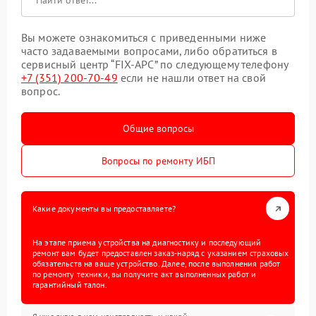
Вы можете ознакомиться с приведенными ниже
часто задаваемыми вопросами, либо обратиться в
сервисный центр “FIX-APC” по следующему телефону
+7 (351) 200-70-49
если не нашли ответ на свой
вопрос.
Общие вопросы
Вопросы по ремонту ИБП
Какие документы вы предоставляете?
На этапе приема устройства на диагностику и последующий
ремонт вам будет предоставлен заказ-наряд с указанием страховых
обязательств на ваше устройство. Далее, после выполнения работ
по ремонту техники, вы получите акт выполненных работ и
гарантийный талон.