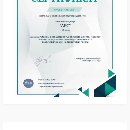
запуска способны привести к повреждению
электронных компонентов и платы управления.
Что можно сделать до
обращения к мастеру
отключить ИБП APC от сети;
отсоединить подключенные устройства;
дать системе остыть;
не разбирать корпус самостоятельно.
При обращении за ремонтом APC мастера проводят
диагностику цепей защиты, состояние
предохранителей и силовых элементов. После
замены поврежденных деталей устройство
проходит тестирование под нагрузкой.
В сервисе APC устраняют проблемы, связанные с
перегревом платы, повреждением контактов и
сбоями в цепи контроля напряжения. Такой ремонт
снижает риск повторного отключения техники.
Куда обратиться при