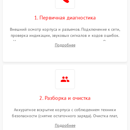
1. Первичная диагностика
Внешний осмотр корпуса и разъемов. Подключение к сети,
проверка индикации, звуковых сигналов и кодов ошибок.
Измерение входного и выходного напряжения. Оценка
Подробнее
реакции ИБП на отключение основного питания без
нагрузки.
2. Разборка и очистка
Аккуратное вскрытие корпуса с соблюдением техники
безопасности (снятие остаточного заряда). Очистка плат,
радиаторов и кулеров от пыли с помощью сжатого воздуха
Подробнее
и кистей для предотвращения перегрева и замыканий.