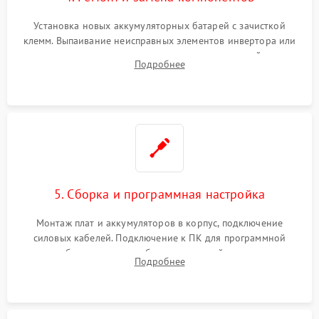
Установка новых аккумуляторных батарей с зачисткой
клемм. Выпаивание неисправных элементов инвертора или
цепи зарядки и монтаж новых радиодеталей.
Подробнее
Восстановление поврежденных токоведущих дорожек и
замена реле.
5. Сборка и программная настройка
Монтаж плат и аккумуляторов в корпус, подключение
силовых кабелей. Подключение к ПК для программной
калибровки констант батареи, настройки порогов
Подробнее
срабатывания AVR и сброса счетчиков старения АКБ.