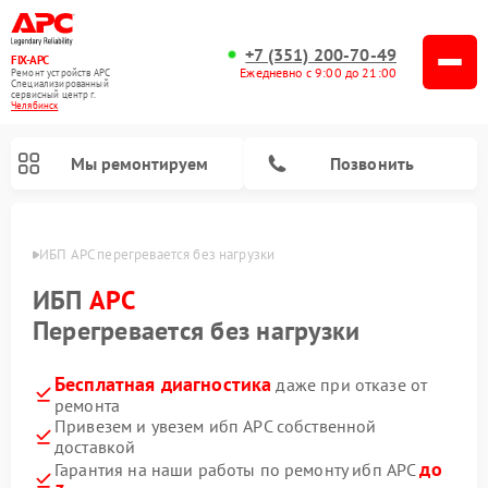
+7 (351) 200-70-49
FIX-APC
Ежедневно с 9:00 до 21:00
Ремонт устройств APC
Специализированный
cервисный центр г.
Челябинск
Мы ремонтируем
Позвонить
инске
ИБП APC перегревается без нагрузки
ИБП
APC
Перегревается без нагрузки
Бесплатная диагностика
даже при отказе от
ремонта
Привезем и увезем ибп APC собственной
доставкой
до
Гарантия на наши работы по ремонту ибп APC