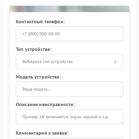
элементов. В сервисный центр APC обращаются и
при сильном нагреве корпуса, шумной работе
вентилятора либо внезапных отключениях. После
замены неисправных деталей устройство снова
Контактный телефон:
работает стабильно и не перегревается даже при
длительном использовании.
Тип устройства:
Выберите тип устройства
Модель устройства:
Описание неисправности:
Комментарий к заявке: