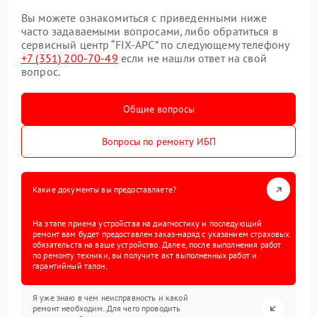
Вы можете ознакомиться с приведенными ниже
часто задаваемыми вопросами, либо обратиться в
сервисный центр “FIX-APC” по следующему телефону
+7 (351) 200-70-49
если не нашли ответ на свой
вопрос.
Общие вопросы
Вопросы по ремонту ИБП
Какие документы вы предоставляете?
На этапе приема устройства на диагностику и последующий
ремонт вам будет предоставлен заказ-наряд с указанием страховых
обязательств на ваше устройство. Далее, после выполнения работ
по ремонту техники, вы получите акт выполненных работ и
гарантийный талон.
Я уже знаю в чем неисправность и какой
ремонт необходим. Для чего проводить