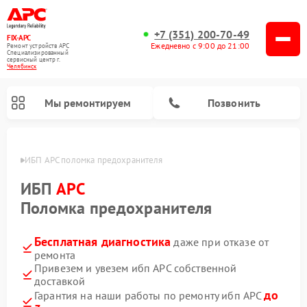
+7 (351) 200-70-49
FIX-APC
Ежедневно с 9:00 до 21:00
Ремонт устройств APC
Специализированный
cервисный центр г.
Челябинск
Мы ремонтируем
Позвонить
инске
ИБП APC поломка предохранителя
ИБП
APC
Поломка предохранителя
Бесплатная диагностика
даже при отказе от
ремонта
Привезем и увезем ибп APC собственной
доставкой
до
Гарантия на наши работы по ремонту ибп APC