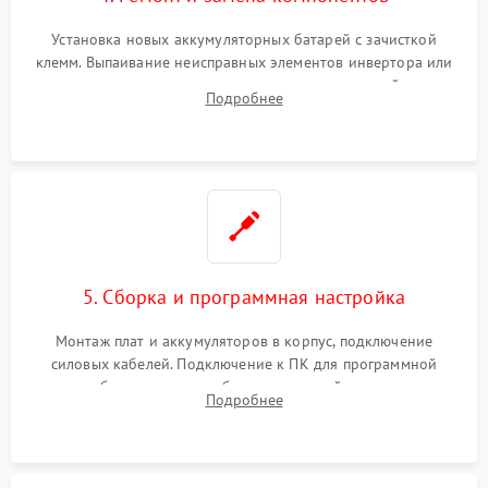
Установка новых аккумуляторных батарей с зачисткой
клемм. Выпаивание неисправных элементов инвертора или
цепи зарядки и монтаж новых радиодеталей.
Подробнее
Восстановление поврежденных токоведущих дорожек и
замена реле.
5. Сборка и программная настройка
Монтаж плат и аккумуляторов в корпус, подключение
силовых кабелей. Подключение к ПК для программной
калибровки констант батареи, настройки порогов
Подробнее
срабатывания AVR и сброса счетчиков старения АКБ.