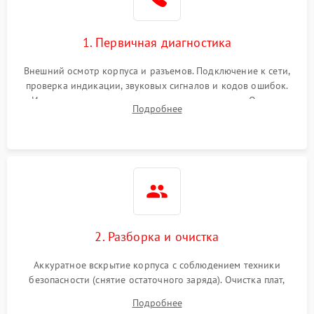
1. Первичная диагностика
Внешний осмотр корпуса и разъемов. Подключение к сети,
проверка индикации, звуковых сигналов и кодов ошибок.
Измерение входного и выходного напряжения. Оценка
Подробнее
реакции ИБП на отключение основного питания без
нагрузки.
2. Разборка и очистка
Аккуратное вскрытие корпуса с соблюдением техники
безопасности (снятие остаточного заряда). Очистка плат,
радиаторов и кулеров от пыли с помощью сжатого воздуха
Подробнее
и кистей для предотвращения перегрева и замыканий.