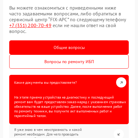
Вы можете ознакомиться с приведенными ниже
часто задаваемыми вопросами, либо обратиться в
сервисный центр “FIX-APC” по следующему телефону
+7 (351) 200-70-49
если не нашли ответ на свой
вопрос.
Общие вопросы
Вопросы по ремонту ИБП
Какие документы вы предоставляете?
На этапе приема устройства на диагностику и последующий
ремонт вам будет предоставлен заказ-наряд с указанием страховых
обязательств на ваше устройство. Далее, после выполнения работ
по ремонту техники, вы получите акт выполненных работ и
гарантийный талон.
Я уже знаю в чем неисправность и какой
ремонт необходим. Для чего проводить