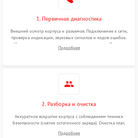
1. Первичная диагностика
Внешний осмотр корпуса и разъемов. Подключение к сети,
проверка индикации, звуковых сигналов и кодов ошибок.
Измерение входного и выходного напряжения. Оценка
Подробнее
реакции ИБП на отключение основного питания без
нагрузки.
2. Разборка и очистка
Аккуратное вскрытие корпуса с соблюдением техники
безопасности (снятие остаточного заряда). Очистка плат,
радиаторов и кулеров от пыли с помощью сжатого воздуха
Подробнее
и кистей для предотвращения перегрева и замыканий.