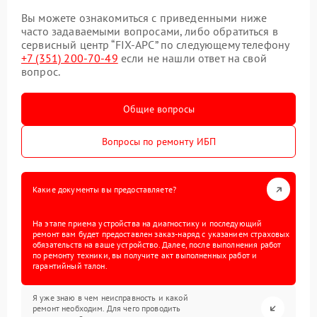
Вы можете ознакомиться с приведенными ниже
часто задаваемыми вопросами, либо обратиться в
сервисный центр “FIX-APC” по следующему телефону
+7 (351) 200-70-49
если не нашли ответ на свой
вопрос.
Общие вопросы
Вопросы по ремонту ИБП
Какие документы вы предоставляете?
На этапе приема устройства на диагностику и последующий
ремонт вам будет предоставлен заказ-наряд с указанием страховых
обязательств на ваше устройство. Далее, после выполнения работ
по ремонту техники, вы получите акт выполненных работ и
гарантийный талон.
Я уже знаю в чем неисправность и какой
ремонт необходим. Для чего проводить