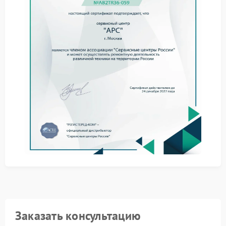
эксплуатации
Сервис APC советует не ставить ИБП рядом с
батареями отопления и не перекрывать
вентиляционные отверстия. Высокая температура
ускоряет износ электронных компонентов и влияет
на стабильность работы платы.
не подключайте чрезмерную нагрузку;
не храните устройство во влажном помещении;
не используйте поврежденные сетевые кабели;
не запускайте ИБП после резкого запаха нагрева.
Ремонт в мастерской
Сервисный центр APC разбирает корпус, меняет
поврежденные элементы, очищает плату от следов
нагрева и проводит тестирование рабочих
режимов после сборки.
Компания FIX-APC использует совместимые
компоненты с нужными параметрами, благодаря
Заказать консультацию
чему ИБП стабильно работает под нагрузкой и не