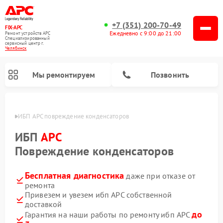
+7 (351) 200-70-49
FIX-APC
Ежедневно с 9:00 до 21:00
Ремонт устройств APC
Специализированный
cервисный центр г.
Челябинск
Мы ремонтируем
Позвонить
инске
ИБП APC повреждение конденсаторов
ИБП
APC
Повреждение конденсаторов
Бесплатная диагностика
даже при отказе от
ремонта
Привезем и увезем ибп APC собственной
доставкой
до
Гарантия на наши работы по ремонту ибп APC