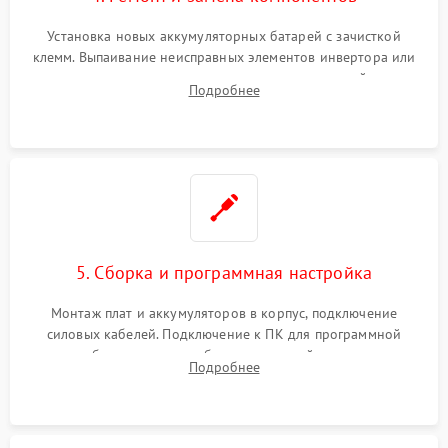
Установка новых аккумуляторных батарей с зачисткой
клемм. Выпаивание неисправных элементов инвертора или
цепи зарядки и монтаж новых радиодеталей.
Подробнее
Восстановление поврежденных токоведущих дорожек и
замена реле.
5. Сборка и программная настройка
Монтаж плат и аккумуляторов в корпус, подключение
силовых кабелей. Подключение к ПК для программной
калибровки констант батареи, настройки порогов
Подробнее
срабатывания AVR и сброса счетчиков старения АКБ.