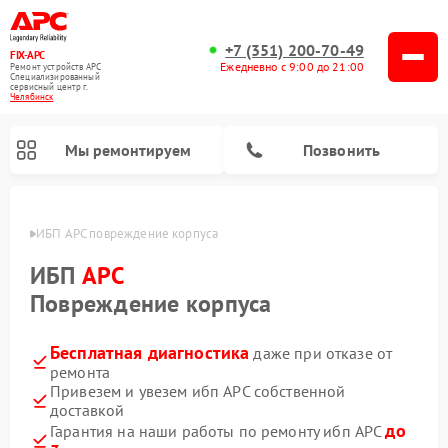
+7 (351) 200-70-49
FIX-APC
Ежедневно с 9:00 до 21:00
Ремонт устройств APC
Специализированный
cервисный центр г.
Челябинск
Мы ремонтируем
Позвонить
инске
ИБП APC повреждение корпуса
ИБП
APC
Повреждение корпуса
Бесплатная диагностика
даже при отказе от
ремонта
Привезем и увезем ибп APC собственной
доставкой
до
Гарантия на наши работы по ремонту ибп APC