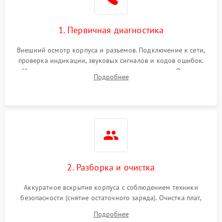
1. Первичная диагностика
Внешний осмотр корпуса и разъемов. Подключение к сети,
проверка индикации, звуковых сигналов и кодов ошибок.
Измерение входного и выходного напряжения. Оценка
Подробнее
реакции ИБП на отключение основного питания без
нагрузки.
2. Разборка и очистка
Аккуратное вскрытие корпуса с соблюдением техники
безопасности (снятие остаточного заряда). Очистка плат,
радиаторов и кулеров от пыли с помощью сжатого воздуха
Подробнее
и кистей для предотвращения перегрева и замыканий.