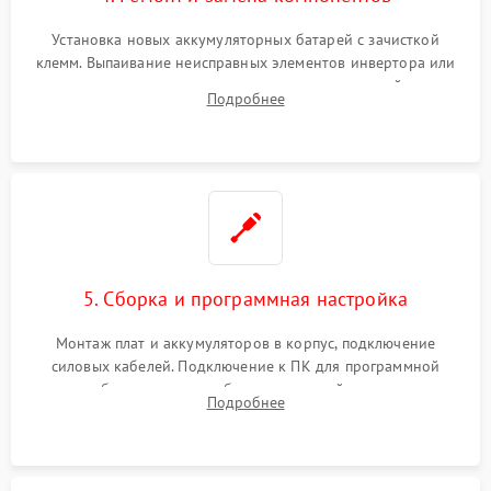
Установка новых аккумуляторных батарей с зачисткой
клемм. Выпаивание неисправных элементов инвертора или
цепи зарядки и монтаж новых радиодеталей.
Подробнее
Восстановление поврежденных токоведущих дорожек и
замена реле.
5. Сборка и программная настройка
Монтаж плат и аккумуляторов в корпус, подключение
силовых кабелей. Подключение к ПК для программной
калибровки констант батареи, настройки порогов
Подробнее
срабатывания AVR и сброса счетчиков старения АКБ.