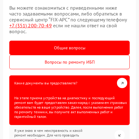
Вы можете ознакомиться с приведенными ниже
часто задаваемыми вопросами, либо обратиться в
сервисный центр “FIX-APC” по следующему телефону
+7 (351) 200-70-49
если не нашли ответ на свой
вопрос.
Общие вопросы
Вопросы по ремонту ИБП
Какие документы вы предоставляете?
На этапе приема устройства на диагностику и последующий
ремонт вам будет предоставлен заказ-наряд с указанием страховых
обязательств на ваше устройство. Далее, после выполнения работ
по ремонту техники, вы получите акт выполненных работ и
гарантийный талон.
Я уже знаю в чем неисправность и какой
ремонт необходим. Для чего проводить