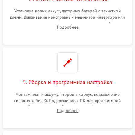
Установка новых аккумуляторных батарей с зачисткой
клемм. Выпаивание неисправных элементов инвертора или
цепи зарядки и монтаж новых радиодеталей.
Подробнее
Восстановление поврежденных токоведущих дорожек и
замена реле.
5. Сборка и программная настройка
Монтаж плат и аккумуляторов в корпус, подключение
силовых кабелей. Подключение к ПК для программной
калибровки констант батареи, настройки порогов
Подробнее
срабатывания AVR и сброса счетчиков старения АКБ.