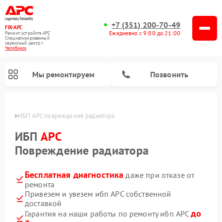
+7 (351) 200-70-49
FIX-APC
Ежедневно с 9:00 до 21:00
Ремонт устройств APC
Специализированный
cервисный центр г.
Челябинск
Мы ремонтируем
Позвонить
инске
ИБП APC повреждение радиатора
ИБП
APC
Повреждение радиатора
Бесплатная диагностика
даже при отказе от
ремонта
Привезем и увезем ибп APC собственной
доставкой
до
Гарантия на наши работы по ремонту ибп APC