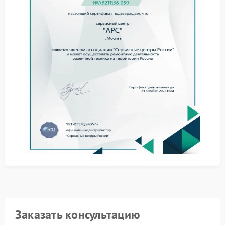
самопроизвольное отключение;
следы потемнения внутри корпуса;
снижение стабильности работы.
При механическом повреждении радиатора тепло
перестает нормально рассеиваться. Из-за этого
повышается нагрузка на электронные компоненты.
В некоторых случаях проблема появляется после
падения устройства или длительной эксплуатации в
закрытом пространстве.
Что можно сделать
Отключить ИБП от сети.
Не использовать устройство при сильном нагреве.
Проверить наличие пыли возле вентиляционных
отверстий.
Не разбирать корпус без опыта работы с
электроникой.
Сервис APC занимается заменой поврежденных
элементов охлаждения, очисткой внутренних
компонентов и диагностикой платы. После ремонта
Заказать консультацию
устройство работает стабильнее и не перегревается