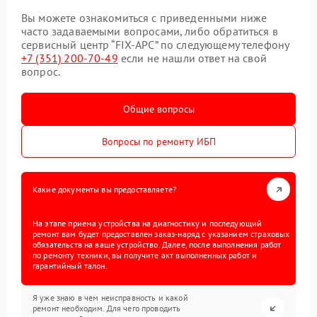
Вы можете ознакомиться с приведенными ниже
часто задаваемыми вопросами, либо обратиться в
сервисный центр “FIX-APC” по следующему телефону
+7 (351) 200-70-49
если не нашли ответ на свой
вопрос.
Общие вопросы
Вопросы по ремонту ИБП
Какие документы вы предоставляете?
На этапе приема устройства на диагностику и последующий
ремонт вам будет предоставлен заказ-наряд с указанием страховых
обязательств на ваше устройство. Далее, после выполнения работ
по ремонту техники, вы получите акт выполненных работ и
гарантийный талон.
Я уже знаю в чем неисправность и какой
ремонт необходим. Для чего проводить