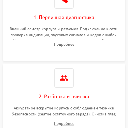
1. Первичная диагностика
Внешний осмотр корпуса и разъемов. Подключение к сети,
проверка индикации, звуковых сигналов и кодов ошибок.
Измерение входного и выходного напряжения. Оценка
Подробнее
реакции ИБП на отключение основного питания без
нагрузки.
2. Разборка и очистка
Аккуратное вскрытие корпуса с соблюдением техники
безопасности (снятие остаточного заряда). Очистка плат,
радиаторов и кулеров от пыли с помощью сжатого воздуха
Подробнее
и кистей для предотвращения перегрева и замыканий.