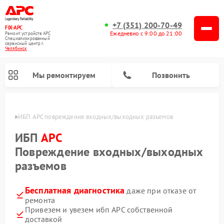
+7 (351) 200-70-49
FIX-APC
Ежедневно с 9:00 до 21:00
Ремонт устройств APC
Специализированный
cервисный центр г.
Челябинск
Мы ремонтируем
Позвонить
инске
ИБП APC повреждение входных/выходных разъемов
ИБП
APC
Повреждение входных/выходных
разъемов
Бесплатная диагностика
даже при отказе от
ремонта
Привезем и увезем ибп APC собственной
доставкой