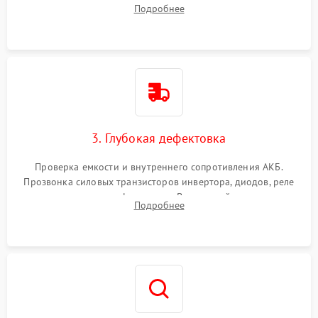
радиаторов и кулеров от пыли с помощью сжатого воздуха
Подробнее
и кистей для предотвращения перегрева и замыканий.
3. Глубокая дефектовка
Проверка емкости и внутреннего сопротивления АКБ.
Прозвонка силовых транзисторов инвертора, диодов, реле
переключения и трансформатора. Визуальный поиск вздутых
Подробнее
конденсаторов и прогаров на печатной плате.