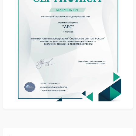
Полезные советы
Сервис APC советует не подключать кабели с
перекошенным штекером и не использовать
переходники сомнительного качества. Даже
небольшое искрение ускоряет нагрев контактов и
разрушает посадочное место.
не тяните кабель под углом;
не вставляйте вилку с усилием;
не используйте поврежденные удлинители;
не подключайте нагрузку при следах плавления
пластика.
Ремонт в мастерской
Сервисный центр APC выполняет разбор корпуса,
замену разъемов, очистку платы от нагара и
тестирование подключения под нагрузкой. После
сборки устройство проходит запуск в разных
режимах работы.
Компания FIX-APC использует совместимые