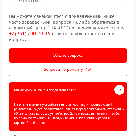
Вы можете ознакомиться с приведенными ниже
часто задаваемыми вопросами, либо обратиться в
сервисный центр “FIX-APC” по следующему телефону
+7 (351) 200-70-49
если не нашли ответ на свой
вопрос.
Общие вопросы
Вопросы по ремонту ИБП
Какие документы вы предоставляете?
На этапе приема устройства на диагностику и последующий
ремонт вам будет предоставлен заказ-наряд с указанием страховых
обязательств на ваше устройство. Далее, после выполнения работ
по ремонту техники, вы получите акт выполненных работ и
гарантийный талон.