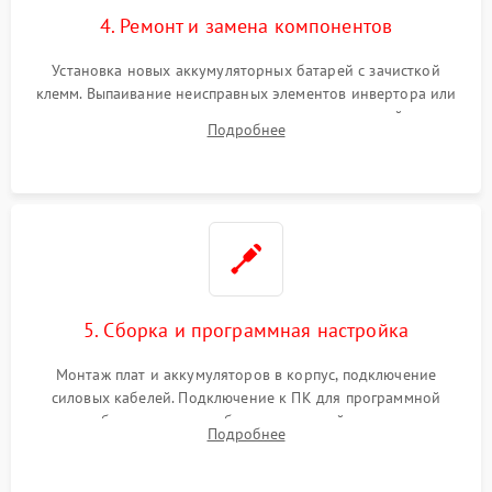
4. Ремонт и замена компонентов
Установка новых аккумуляторных батарей с зачисткой
клемм. Выпаивание неисправных элементов инвертора или
цепи зарядки и монтаж новых радиодеталей.
Подробнее
Восстановление поврежденных токоведущих дорожек и
замена реле.
5. Сборка и программная настройка
Монтаж плат и аккумуляторов в корпус, подключение
силовых кабелей. Подключение к ПК для программной
калибровки констант батареи, настройки порогов
Подробнее
срабатывания AVR и сброса счетчиков старения АКБ.