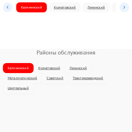
Калининский
Курчатовский
Ленинский
Металлур
Районы обслуживания
Калининский
Курчатовский
Ленинский
Металлургический
Советский
Тракторозаводский
Центральный