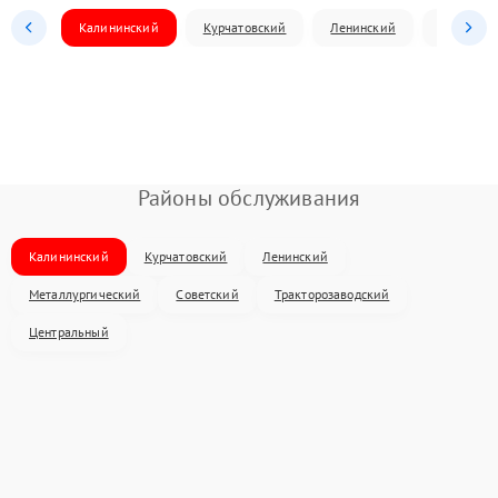
Калининский
Курчатовский
Ленинский
Металлур
Районы обслуживания
Калининский
Курчатовский
Ленинский
Металлургический
Советский
Тракторозаводский
Центральный