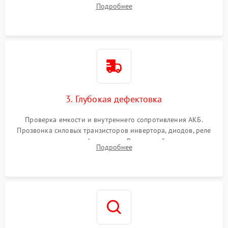
радиаторов и кулеров от пыли с помощью сжатого воздуха
Подробнее
и кистей для предотвращения перегрева и замыканий.
3. Глубокая дефектовка
Проверка емкости и внутреннего сопротивления АКБ.
Прозвонка силовых транзисторов инвертора, диодов, реле
переключения и трансформатора. Визуальный поиск вздутых
Подробнее
конденсаторов и прогаров на печатной плате.