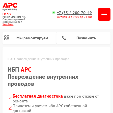
+7 (351) 200-70-49
FIX-APC
Ежедневно с 9:00 до 21:00
Ремонт устройств APC
Специализированный
cервисный центр г.
Челябинск
Мы ремонтируем
Позвонить
е
ИБП APC повреждение внутренних проводов
ИБП
APC
Повреждение внутренних
проводов
Бесплатная диагностика
даже при отказе от
ремонта
Привезем и увезем ибп APC собственной
доставкой