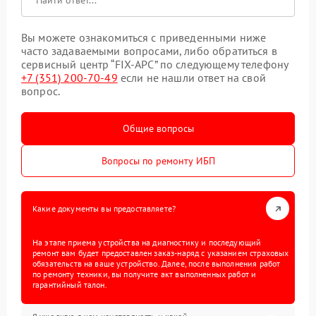
Вы можете ознакомиться с приведенными ниже
часто задаваемыми вопросами, либо обратиться в
сервисный центр “FIX-APC” по следующему телефону
+7 (351) 200-70-49
если не нашли ответ на свой
вопрос.
Общие вопросы
Вопросы по ремонту ИБП
Какие документы вы предоставляете?
На этапе приема устройства на диагностику и последующий
ремонт вам будет предоставлен заказ-наряд с указанием страховых
обязательств на ваше устройство. Далее, после выполнения работ
по ремонту техники, вы получите акт выполненных работ и
гарантийный талон.