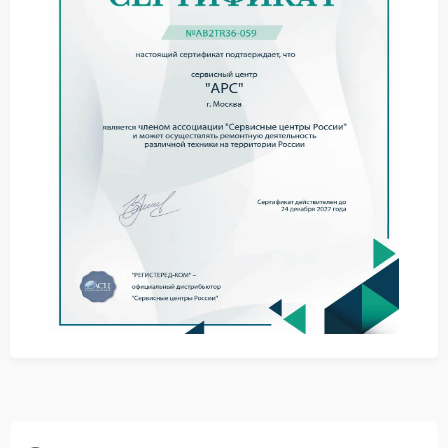
Перед обращением к специалистам стоит
выполнить простые действия:
Отключить устройство от сети
Проверить внешние кабели
Исключить перегрузку
Однако сервис APC требуется для точного
выявления повреждений внутри корпуса и их
устранения.
Обращение в сервисный центр
Сервисный центр APC проводит диагностику
состояния проводников и замену поврежденных
участков. Используются надежные комплектующие,
что обеспечивает стабильную работу устройства
после ремонта.
Своевременное обращение в сервисный центр APC
снижает риск дополнительных неисправностей. При
первых признаках проблемы лучше обратиться к