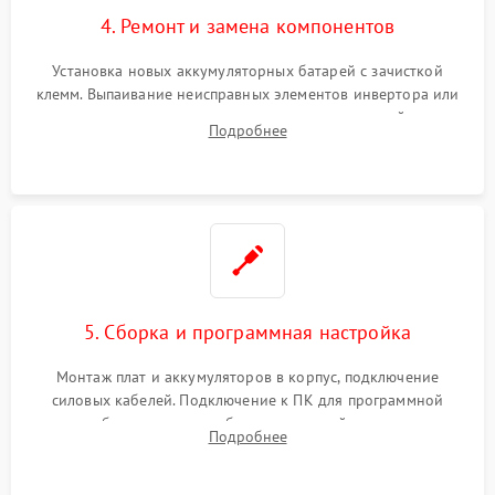
4. Ремонт и замена компонентов
Установка новых аккумуляторных батарей с зачисткой
клемм. Выпаивание неисправных элементов инвертора или
цепи зарядки и монтаж новых радиодеталей.
Подробнее
Восстановление поврежденных токоведущих дорожек и
замена реле.
5. Сборка и программная настройка
Монтаж плат и аккумуляторов в корпус, подключение
силовых кабелей. Подключение к ПК для программной
калибровки констант батареи, настройки порогов
Подробнее
срабатывания AVR и сброса счетчиков старения АКБ.